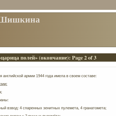
 Шишкина
царица полей» (окончание): Page 2 of 3
я английской армии 1944 года имела в своем составе:
зии:
а;
раны:
ный взвод: 4 спаренных зенитных пулемета, 4 гранатомета;
ение охраны: 2 ручных пулемёта;