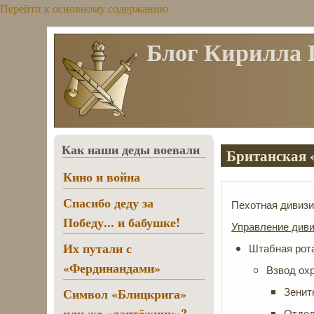
Перейти к основному содержанию
Блог Кирилла
Как наши деды воевали
Британская «
Кино и война
Спасибо деду за
Пехотная дивизи
Победу... и бабушке!
Управление диви
Их путали с
Штабная рот
«Фердинандами»
Взвод ох
Символ «Блицкрига»
Зенит
или же «лаптёжник»?
Отдел