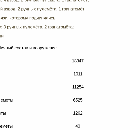
 взвод: 2 ручных пулемёта, 1 гранатомёт;
язи, которому подчинялись:
: 3 ручных пулемёта, 2 гранатомёта;
зи.
Личный состав и вооружение
18347
1011
11254
леметы
6525
еты
1262
леметы
40