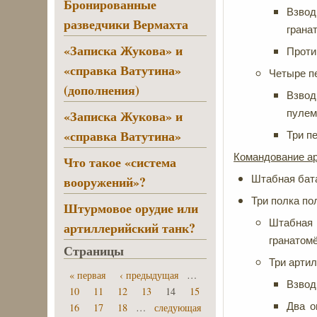
Бронированные
Взво
разведчики Вермахта
грана
«Записка Жукова» и
Проти
«справка Ватутина»
Четыре п
(дополнения)
Взвод
«Записка Жукова» и
пулем
«справка Ватутина»
Три п
Командование ар
Что такое «система
вооружений»?
Штабная бата
Три полка по
Штурмовое орудие или
Штабная 
артиллерийский танк?
гранатомё
Страницы
Три артил
« первая
‹ предыдущая
…
Взвод
10
11
12
13
14
15
Два о
16
17
18
…
следующая