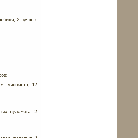
мобиля, 3 ручных
ёров;
дм. миномета, 12
ных пулемёта, 2