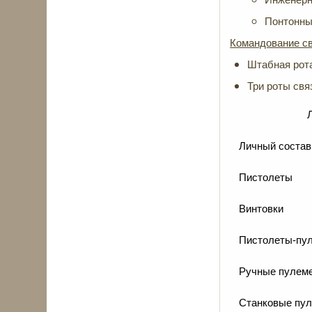
Понтонный
Командование св
Штабная рота
Три роты свя
Личный состав
Пистолеты
Винтовки
Пистолеты-пу
Ручные пулем
Станковые пу