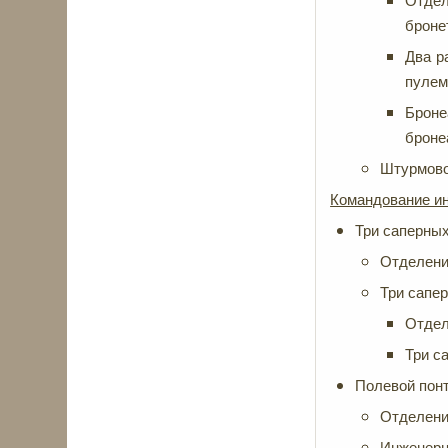
Отдел
броне
Два р
пулемё
Броне
броне
Штурмово
Командование ин
Три саперных
Отделение
Три сапер
Отдел
Три с
Полевой понт
Отделение
Инженерны