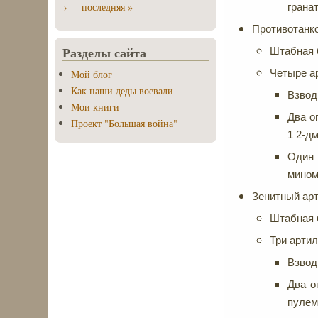
›
последняя »
грана
Противотанк
Разделы сайта
Штабная б
Четыре а
Мой блог
Как наши деды воевали
Взвод
Мои книги
Два о
Проект "Большая война"
1 2-д
Один 
мином
Зенитный арт
Штабная б
Три артил
Взвод
Два о
пулем