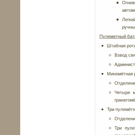
Огне
автом
Легки
ручны
Пулеметный бат
Штабная рот
Взвод свя
Администр
Миномётная 
Отделени
Четыре м
гранатомё
Три пулемётн
Отделени
Три пуле