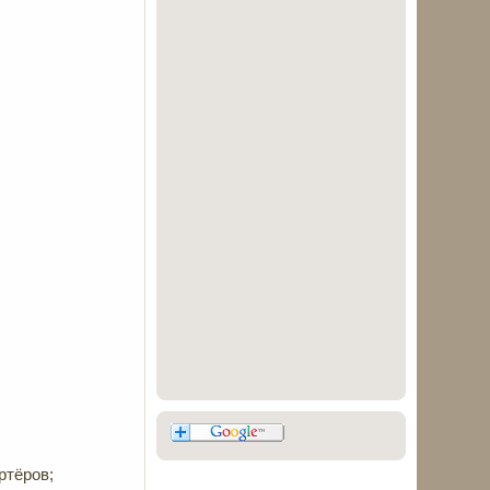
ртёров;