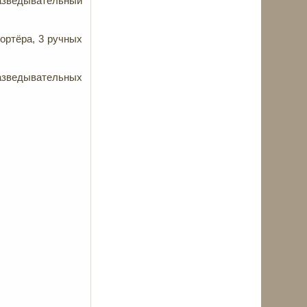
азведывательный
ортёра, 3 ручных
азведывательных