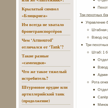
Пехот
Крылатый символ
«Блицкрига»
Три пехотных бр
Управление 
Им всегда не хватало
Штабная 
бронетранспортёров
Взвод охр
Чем ‘Armoured’
Три пехотных
отличался от ‘Tank’?
Штаб: 1 б
Такие разные
Отдел
«самоходки»
Взвод
Что же такое тяжелый
Админ
истребитель?
Рота огне
Штурмовое орудие или
Отдел
артиллерийский танк
Сапёр
(продолжение)
Мином