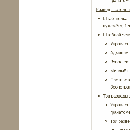
гранатомё
Разведывательн
Штаб полка:
пулемёта, 1 
Штабной эск
Управлен
Администр
Взвод свя
Миномётны
Противот
бронетра
Три разведыв
Управлен
гранатомё
Три разв