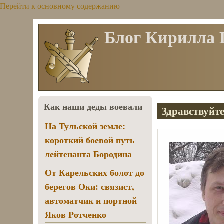
Перейти к основному содержанию
Блог Кирилла
Как наши деды воевали
Здравствуйте
На Тульской земле:
короткий боевой путь
лейтенанта Бородина
От Карельских болот до
берегов Оки: связист,
автоматчик и портной
Яков Ротченко