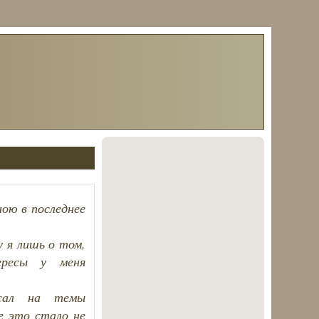
ою в последнее
 я лишь о том,
ересы у меня
исал на темы
е это стало не