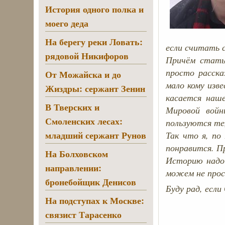
История одного полка и
моего деда
На берегу реки Ловать:
если считать 
рядовой Никифоров
Причём стать
просто расск
От Можайска и до
мало кому изв
Жиздры: сержант Зенин
касается наш
В Тверских и
Мировой войн
Смоленских лесах:
пользуются те,
младший сержант Рунов
Так что я, по
понравится. П
На Болховском
Историю надо 
направлении:
можем не прост
бронебойщик Денисов
Буду рад, если
На подступах к Москве:
связист Тарасенко