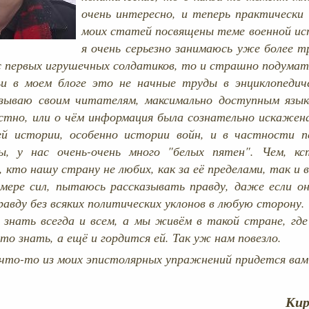
очень интересно, и теперь практически
моих статей посвящены теме военной ис
я очень серьезно занимаюсь уже более т
с первых игрушечных солдатиков, то и страшно подумать
и в моем блоге это не начные труды в энциклопедич
азываю своим читателям, максимально доступным язы
естно, или о чём информация была сознательно искажена
ей истории, особенно истории войн, и в частности 
ы, у нас очень-очень много "белых пятен". Чем, кс
 кто нашу страну не любих, как за её пределами, так и 
 мере сил, пытаюсь рассказывать правду, даже если он
равду без всяких политических уклонов в любую сторону
знать всегда и всем, а мы живём в такой стране, гд
о знать, а ещё и гордится ей. Так уж нам повезло.
 что-то из моих эпистолярных упражнений придется вам 
Ки