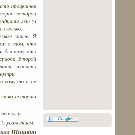
 сто процентов
тории, которой
ридцати лет (а
 сколько).
еском стиле. Я
ком о том, что
. А в том, что
периода Второй
тати, активно
внутри.
а кому-то и не
.
е свою историю
по вкусу.
С уважением,
рилл Шишкин