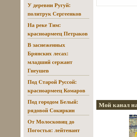
У деревни Ругуй:
политрук Сергеенков
На реке Тим:
красноармеец Петраков
В заснеженных
Брянских лесах:
младший сержант
Гнеушев
Под Старой Руссой:
красноармеец Комаров
Под городом Белый:
Мой канал на
рядовой Сокиркин
От Молосковиц до
Погостья: лейтенант