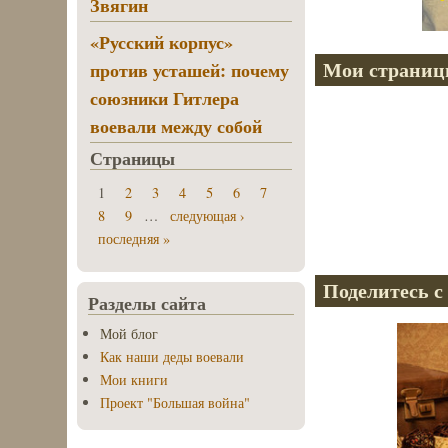
Звягин
«Русский корпус»
Мои страниц
против усташей: почему
союзники Гитлера
воевали между собой
Страницы
1
2
3
4
5
6
7
8
9
…
следующая ›
последняя »
Поделитесь с
Разделы сайта
Мой блог
Как наши деды воевали
Мои книги
Проект "Большая война"