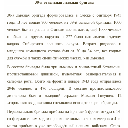
30-я отдельная лыжная бригада
30-я лыжная бригада формировалась в Омске с сентября 1943
года. В неё вошло 700 человек из 39-й запасной бригады, 1000
человек были призваны Омским военкоматом, ещё 1000 человек
прибыло из других округов и 277 было направлено отделом
кадров Сибирского военного округа. Возраст рядового и
младшего командного состава был от 20 до 34 лет, все годные
для службы в таких специфических частях, как лыжные.
В составе бригады было три лыжных и миномётный батальоны,
противотанковый дивизион, пулемётная, разведывательная и
сапёрная роты. Всего на фронт в январе 1943 года отправилось
2946 человек и 476 лошадей. В составе противотанкового
дивизиона был и младший сержант Михаил Гнеушев. 12
«сорокопяток» дивизиона составляли всю артиллерию бригады.
Первоначально бригада прибыла на Брянский фронт, откуда с 14-
го февраля своим ходом прошла несколько сот километров и 4-го
марта прибыла в уже освобождённый нашими войсками Севск.