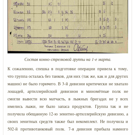
Состав конно-стрелковой группы на 1-е марта.
К сожалению, спешка в подготовке операции привела к тому,
что группа осталась без танков, для них (так же, как и для других
машин) не было горючего. В 3-й дивизии критически не хватало
лошадей, артиллерийский дивизион и миномётные полк не
смогли вывести всю матчасть, в лыжных бригадах не у всех
имелись лыжи, не было запаса продуктов. Группа так и не
получила обещанную 12-ю зенитно-артиллерийскую дивизию, а
своих зенитных средств также был некомплект. Не получила и
502-й противотанковый полк. 7-я дивизия прибыла намного