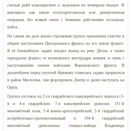
смелый рейд кавалеристов и лыжников по немецким тылам
. И
выглядело как некая полупартизанская или диверсионная
операция, без всякой связи с боевыми действиями остальных
войск.
На самом же деле конно-стрелковая группа принимала участие в
общем наступлении Центрального фронта на его левом фланге.
В её ближайшую задачу входил выход на реку Десна, а также
прикрытие фланга от возможного контрудара немцев и связь с
наступавшими южнее войсками Воронежского фронта. В
дальнейшем перед группой Крюкова ставилась задача прорваться
в район Могилева, там форсировать Днепр и далее наступать на
Оршу.
Группа состояла из 2-го гвардейского кавалерийского корпуса (3-
я и 4-я гвардейские, 7-я кавалерийские дивизии, 151-й
миномётный полк, 5-й конно-артиллерийский, 2-й гвардейский
истребительно-противотанковый и 194-й гвардейский
миномётный дивизионы) генерал-майора Владимира