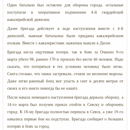
Один батальон был оставлен для обороны города, остальные
поступили в оперативное подчинение 4-й гвардейской
кавалерийской дивизии.
Далее бригада действует в ходе наступления вместе с 4-й
дивизией, лыжные батальоны были приданы кавалерийским
полкам. Вместе с кавалеристами лыжники вышли к Десне.
Бригада несла ощутимые потери, так в боях за Очкино 9-го
марта убито 98, ранено 170 и пропало без вести 46 человек. Надо
сказать, что потеряться в тех условиях человеку было легко.
Снега столько, что танки застревали, стояли не весенние морозы.
Даже легко раненый боец мог упасть в снег в десяти метрах от
своих и его никто никогда бы не нашёл.
После начала немецкого наступления бригада держала оборону, а
14-го марта был получен приказ отойти к Севску и оборонять
город. К 18-му бригада полностью перешла в Севск, а уже 19-го
начались первые бои на подступах. Бригада сообщает о больших
потерях в боях за город.