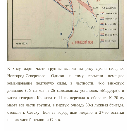
К 8-му марта части группы вышли на реку Десна севернее
Новгород-Северского. Однако к тому времени немецкое
командование подтянуло силы, в частности, 4-ю танковую
дивизию (36 танков и 26 самоходных установок «Мардер»), и
части генерала Крюкова с 11-го перешла к обороне. К 20-му
марта все части группы, в первую очередь 30-я лыжная бригада,
отошли к Севску. Бои за город шли неделю и 27-го остатки
наших частей оставили Севск.