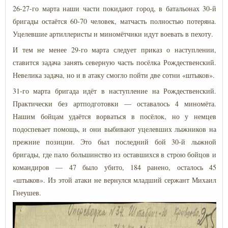
26-27-го марта наши части покидают город, в батальонах 30-й
бригады остаётся 60-70 человек, матчасть полностью потеряна.
Уцелевшие артиллеристы и миномётчики идут воевать в пехоту.
И тем не менее 29-го марта следует приказ о наступлении,
ставится задача занять северную часть посёлка Рождественский.
Невелика задача, но и в атаку смогло пойти две сотни «штыков».
31-го марта бригада идёт в наступление на Рождественский.
Практически без артподготовки — оставалось 4 миномёта.
Нашим бойцам удаётся ворваться в посёлок, но у немцев
подоспевает помощь, и они выбивают уцелевших лыжников на
прежние позиции. Это был последний бой 30-й лыжной
бригады, где пало большинство из оставшихся в строю бойцов и
командиров — 47 было убито, 184 ранено, осталось 45
«штыков». Из этой атаки не вернулся младший сержант Михаил
Гнеушев.