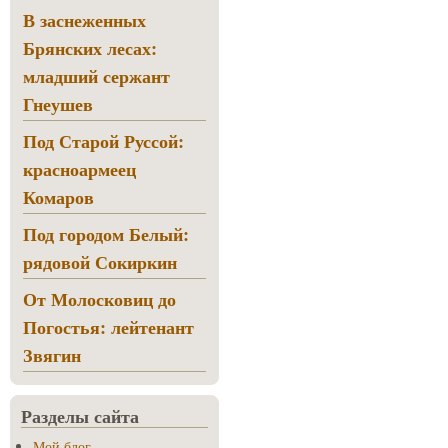
В заснеженных
Брянских лесах:
младший сержант
Гнеушев
Под Старой Руссой:
красноармеец
Комаров
Под городом Белый:
рядовой Сокиркин
От Молосковиц до
Погостья: лейтенант
Звягин
Разделы сайта
Мой блог