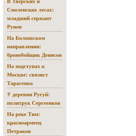
В Тверских и
Смоленских лесах:
младший сержант
Рунов
На Болховском
направлении:
бронебойщик Денисов
На подступах к
Москве: связист
Тарасенко
У деревни Ругуй:
политрук Сергеенков
На реке Тим:
красноармеец
Петраков