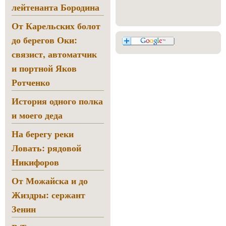
лейтенанта Бородина
От Карельских болот
до берегов Оки:
связист, автоматчик
и портной Яков
Ротченко
История одного полка
и моего деда
На берегу реки
Ловать: рядовой
Никифоров
От Можайска и до
Жиздры: сержант
Зенин