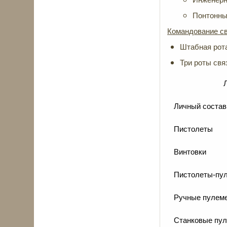
Понтонный
Командование св
Штабная рота
Три роты свя
Личный состав
Пистолеты
Винтовки
Пистолеты-пу
Ручные пулем
Станковые пу