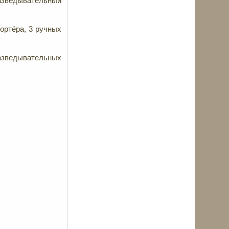
азведывательный
ортёра, 3 ручных
азведывательных