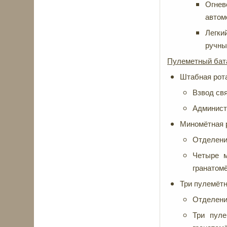
Огне
автом
Легки
ручны
Пулеметный бат
Штабная рот
Взвод свя
Администр
Миномётная 
Отделени
Четыре м
гранатомё
Три пулемётн
Отделени
Три пуле