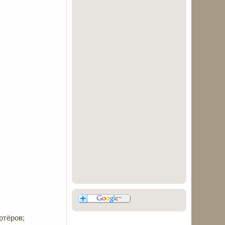
ртёров;