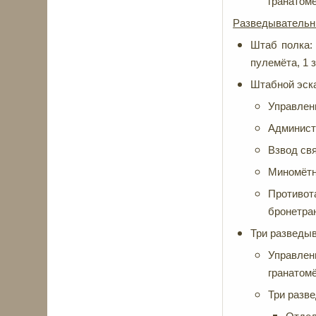
гранатомё
Разведывательн
Штаб полка:
пулемёта, 1 
Штабной эск
Управлен
Администр
Взвод свя
Миномётны
Противот
бронетра
Три разведыв
Управлен
гранатомё
Три разв