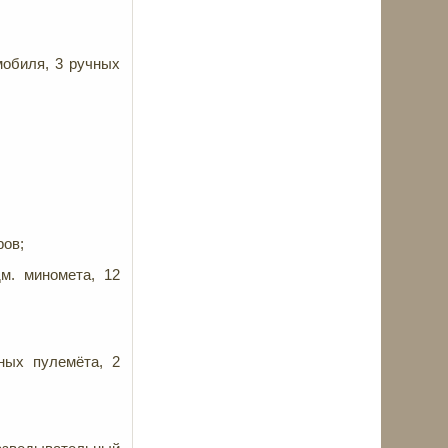
мобиля, 3 ручных
ёров;
дм. миномета, 12
ных пулемёта, 2