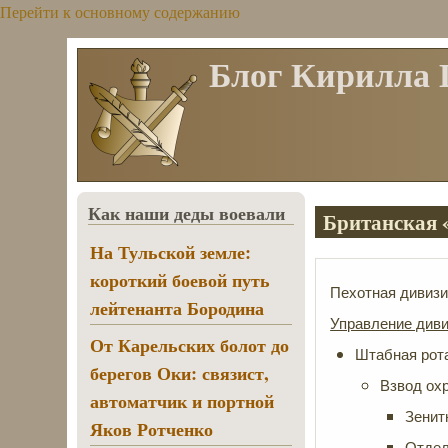
Перейти к основному содержанию
Блог Кирилла
Как наши деды воевали
Британская «
На Тульской земле:
короткий боевой путь
Пехотная дивизи
лейтенанта Бородина
Управление диви
От Карельских болот до
Штабная рот
берегов Оки: связист,
Взвод ох
автоматчик и портной
Зенит
Яков Ротченко
Отдел