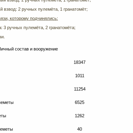
 взвод: 2 ручных пулемёта, 1 гранатомёт;
язи, которому подчинялись:
: 3 ручных пулемёта, 2 гранатомёта;
зи.
Личный состав и вооружение
18347
1011
11254
леметы
6525
еты
1262
леметы
40