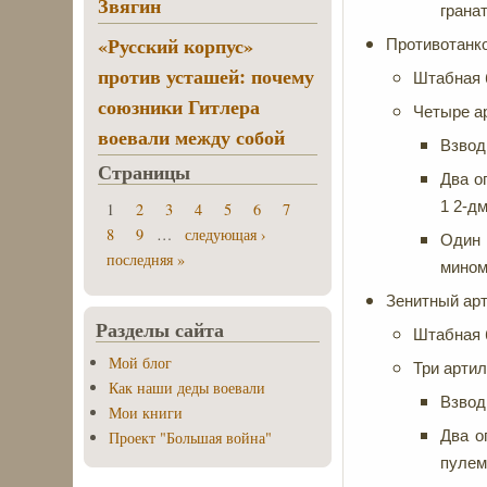
Звягин
грана
«Русский корпус»
Противотанк
против усташей: почему
Штабная б
союзники Гитлера
Четыре а
воевали между собой
Взвод
Страницы
Два о
1 2-д
1
2
3
4
5
6
7
8
9
…
следующая ›
Один 
последняя »
мином
Зенитный арт
Разделы сайта
Штабная б
Мой блог
Три артил
Как наши деды воевали
Взвод
Мои книги
Два о
Проект "Большая война"
пулем