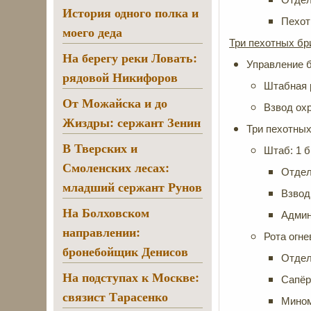
История одного полка и
Пехот
моего деда
Три пехотных бр
На берегу реки Ловать:
Управление 
рядовой Никифоров
Штабная 
От Можайска и до
Взвод охр
Жиздры: сержант Зенин
Три пехотных
В Тверских и
Штаб: 1 б
Смоленских лесах:
Отдел
младший сержант Рунов
Взвод
На Болховском
Админ
направлении:
Рота огне
бронебойщик Денисов
Отдел
На подступах к Москве:
Сапёр
связист Тарасенко
Мином