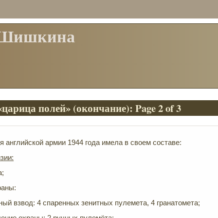
 Шишкина
царица полей» (окончание): Page 2 of 3
я английской армии 1944 года имела в своем составе:
зии:
а;
раны:
ный взвод: 4 спаренных зенитных пулемета, 4 гранатомета;
ение охраны: 2 ручных пулемёта;