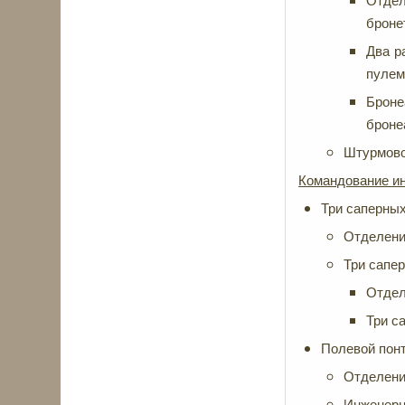
Отдел
броне
Два р
пулемё
Броне
броне
Штурмово
Командование ин
Три саперных
Отделение
Три сапер
Отдел
Три с
Полевой понт
Отделение
Инженерны