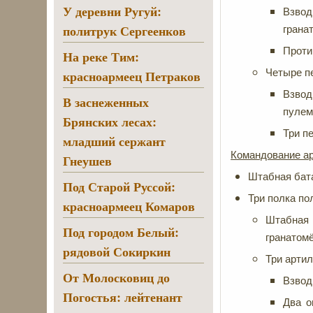
У деревни Ругуй:
Взво
политрук Сергеенков
грана
Проти
На реке Тим:
Четыре п
красноармеец Петраков
Взвод
В заснеженных
пулем
Брянских лесах:
Три п
младший сержант
Командование ар
Гнеушев
Штабная бата
Под Старой Руссой:
Три полка по
красноармеец Комаров
Штабная 
Под городом Белый:
гранатомё
рядовой Сокиркин
Три артил
От Молосковиц до
Взвод
Погостья: лейтенант
Два о