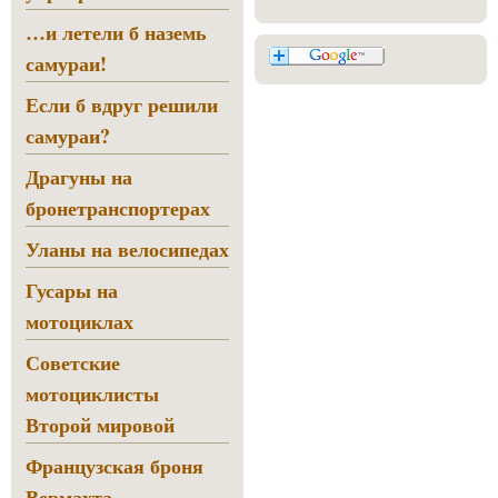
…и летели б наземь
самураи!
Если б вдруг решили
самураи?
Драгуны на
бронетранспортерах
Уланы на велосипедах
Гусары на
мотоциклах
Советские
мотоциклисты
Второй мировой
Французская броня
Вермахта