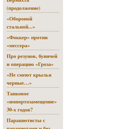
(продолжение)
«Обороной
стальной...»
«Фоккер» против
«мессера»
Про резунов, буничей
и операцию «Гроза»
«Не смеют крылья
черные…»
Танковое
«импортозамещение»
30-х годов?
Парашютисты с
парашютами и без