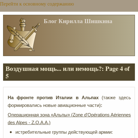
Перейти к основному содержанию
Блог Кирилла Шишкина
Воздушная мощь... или немощь?: Page 4 of
5
На фронте против Италии в Альпах
(также здесь
формировались новые авиационные части)
:
Операционная зона «Альпы» (Zone d'Opérations Aériennes
des
Alpes
-
Z
.
O
.
A
.
A.)
истребительные группы действующей армии: