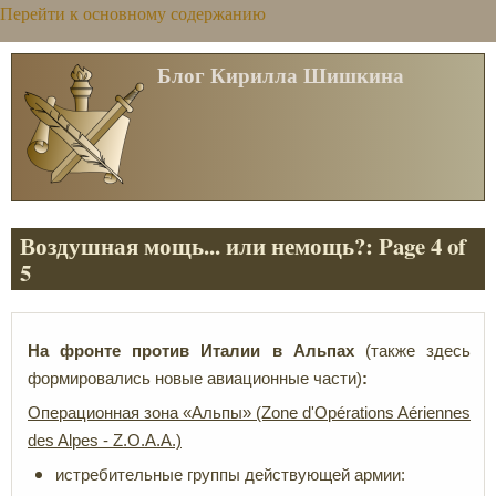
Перейти к основному содержанию
Блог Кирилла Шишкина
Воздушная мощь... или немощь?: Page 4 of
5
На фронте против Италии в Альпах
(также здесь
формировались новые авиационные части)
:
Операционная зона «Альпы» (Zone d'Opérations Aériennes
des
Alpes
-
Z
.
O
.
A
.
A.)
истребительные группы действующей армии: