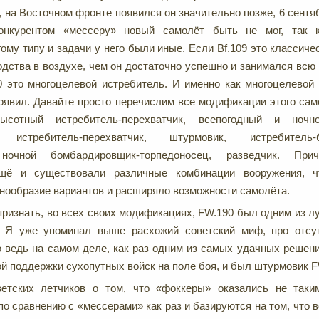
, на Восточном фронте появился он значительно позже, 6 сентя
Конкурентом «мессеру» новый самолёт быть не мог, так 
ому типу и задачи у него были иные. Если Bf.109 это классиче
одства в воздухе, чем он достаточно успешно и занимался вс
0 это многоцелевой истребитель. И именно как многоцелевой
оявил. Давайте просто перечислим все модификации этого сам
высотный истребитель-перехватчик, всепогодный и ночно
 истребитель-перехватчик, штурмовик, истребитель-б
 ночной бомбардировщик-торпедоносец, разведчик. Пр
щё и существовали различные комбинации вооружения, 
нообразие вариантов и расширяло возможности самолёта.
 признать, во всех своих модификациях, FW.190 был одним из л
. Я уже упоминал выше расхожий советский миф, про отсу
 ведь на самом деле, как раз одним из самых удачных решен
й поддержки сухопутных войск на поле боя, и был штурмовик F
етских летчиков о том, что «фоккеры» оказались не так
по сравнению с «мессерами» как раз и базируются на том, что 