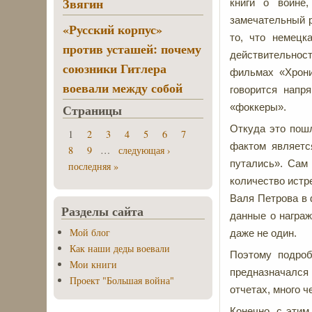
Звягин
книги о войне
замечательный р
«Русский корпус»
то, что немецк
против усташей: почему
действительнос
союзники Гитлера
фильмах «Хрони
воевали между собой
говорится напр
Страницы
«фоккеры».
Откуда это пошл
1
2
3
4
5
6
7
фактом являетс
8
9
…
следующая ›
путались». Сам
последняя »
количество истр
Валя Петрова в 
Разделы сайта
данные о награж
Мой блог
даже не один.
Как наши деды воевали
Поэтому подроб
Мои книги
предназначался 
Проект "Большая война"
отчетах, много ч
Конечно, с этим