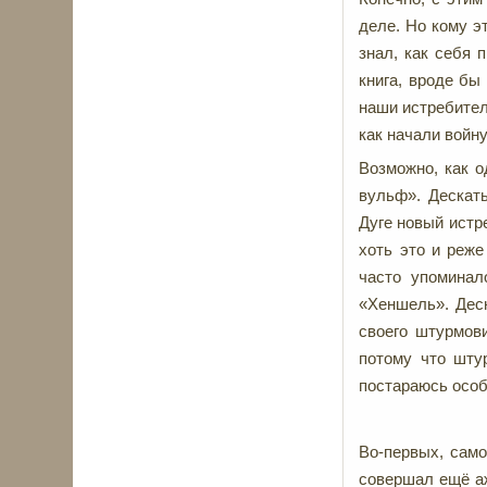
деле. Но кому э
знал, как себя 
книга, вроде бы
наши истребител
как начали войну
Возможно, как 
вульф». Дескат
Дуге новый истр
хоть это и реже
часто упоминал
«Хеншель». Деск
своего штурмови
потому что шту
постараюсь особ
Во-первых, само
совершал ещё аж