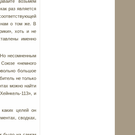
авайте возьмём
как раз является
соответствующей
 нам о том же. В
ики», хоть и не
ставлены именно
. Но несомненным
 Союзе «немного
довольно большое
ебитель не только
нтах можно найти
Хейнкель-113», и
 каких целей он
ментах, сводках,
ак было на самом