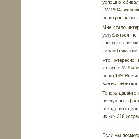
успешно сбивал
FW.190A, желающ
было рассказыва
Мне стало инте
углубляться не
конкретно посм
силам Германии.
Что интересно,
которых 52 были
было 149. Все и
все истребители 
Теперь давайте 
воздушных флото
эскадр и отдель
из них 318 истр
Если мы посмотр