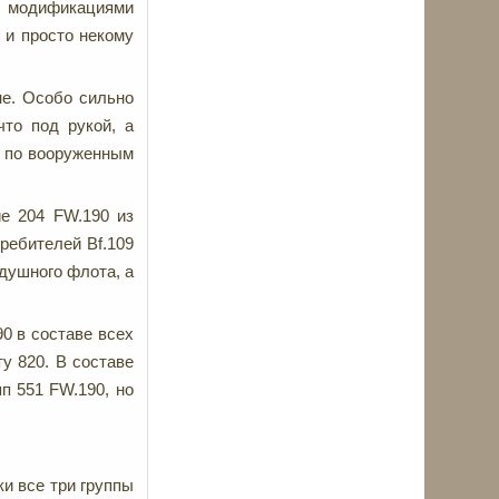
и модификациями
 и просто некому
не. Особо сильно
что под рукой, а
а по вооруженным
ие 204 FW.190 из
ребителей Bf.109
здушного флота, а
0 в составе всех
ту 820. В составе
п 551 FW.190, но
ки все три группы