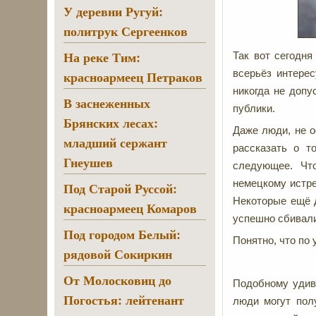
У деревни Ругуй:
политрук Сергеенков
На реке Тим:
Так вот сегодня
всерьёз интере
красноармеец Петраков
никогда не допу
В заснеженных
публики.
Брянских лесах:
Даже люди, не о
младший сержант
рассказать о т
Гнеушев
следующее. Чт
немецкому истре
Под Старой Руссой:
Некоторые ещё д
красноармеец Комаров
успешно сбивал
Под городом Белый:
Понятно, что по
рядовой Сокиркин
От Молосковиц до
Подобному удив
Погостья: лейтенант
люди могут пол