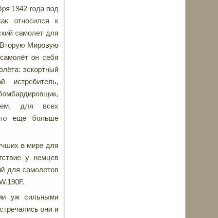
бря 1942 года под
как относился к
ский самолет для
ю Вторую Мировую
 самолёт он себя
олёта: эскортный
й истребитель,
омбардировщик,
ичем, для всех
что еще больше
учших в мире для
тствие у немцев
ий для самолетов
W.190F.
ими уж сильными
встречались они и