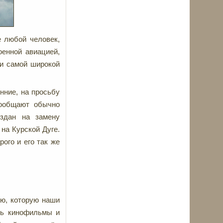
е любой человек,
оенной авиацией,
ди самой широкой
нние, на просьбу
сообщают обычно
здан на замену
на Курской Дуге.
ого и его так же
ию, которую наши
дь кинофильмы и