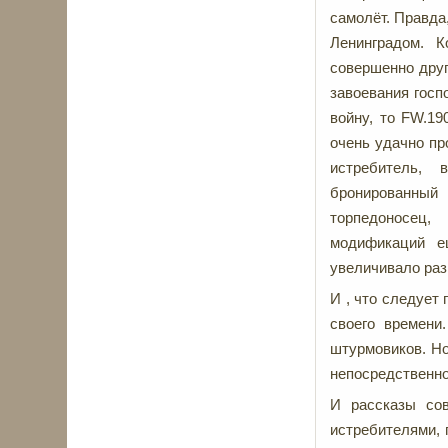
самолёт. Правда
Ленинградом. 
совершенно друг
завоевания госп
войну, то FW.19
очень удачно пр
истребитель, 
бронированный
торпедоносец,
модификаций е
увеличивало раз
И , что следует
своего времени
штурмовиков. Но
непосредственно
И рассказы сов
истребителями, 