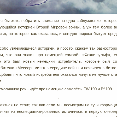
 я бы хотел обратить внимание на одно заблуждение, которо
сующийся историей Второй Мировой войны, а уж тем более в
стит, но которое, как оказалось, и сегодня широко бытует сре
собо увлекающиеся историей, а просто, скажем так разносторо
ом, что они знают про немецкий самолёт «Фокке-вульф», 
о это был новый немецкий истребитель, которые был со
бителю «Мессершмитт» в середине войны и появился в битве 
обавят, что новый истребитель оказался ничуть не лучше стар
и.
 умолчанию речь идёт про немецкие самолёты FW.190 и Bf.109.
ляться не стоит, так как если мы посмотрим на ту информац
учить из неспециализированных источников, в первую очере