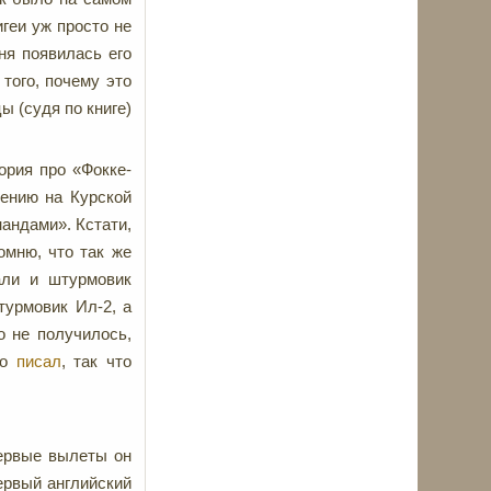
геи уж просто не
ня появилась его
того, почему это
ы (судя по книге)
ория про «Фокке-
лению на Курской
андами». Кстати,
омню, что так же
али и штурмовик
турмовик Ил-2, а
о не получилось,
то
писал
, так что
первые вылеты он
ервый английский