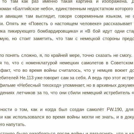
, то там как раз именно такая картина и изображена. Д
оман «Балтийское небо», единственным недостатком которого 
ая авиация там выглядит, говоря современным языком, не 
ти. Опять же «Повесть о настоящем человеке» рассказывает
ка пикирующего бомбардировщика» и «В бой идут одни стар
ямую, но стоит заметить, что там с немецкой стороны пред
о понять сложно, я, по крайней мере, точно сказать не смогу
я то, что с номенклатурой немецких самолетов в Советском
 факт, что во время войны считалось, что у немцев воюет 
ебителей He.113 уже говорит сам за себя. А ведь про этот истр
фильме «Небесный тихоход» упоминает, но в архивных докуме
дениях летчиков за то, что они сбили немецкий истребитель «
ности о том, как и когда был создан самолёт FW.190, для
и как использовался во время войны могли не знать, и в доку
его напутать.
 стоило было разобраться после войны и разъяснить, что и к