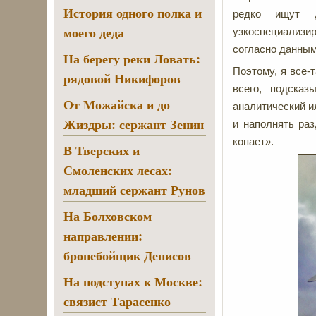
История одного полка и
редко ищут 
моего деда
узкоспециализи
согласно данным 
На берегу реки Ловать:
Поэтому, я все-
рядовой Никифоров
всего, подска
От Можайска и до
аналитический и
Жиздры: сержант Зенин
и наполнять раз
копает».
В Тверских и
Смоленских лесах:
младший сержант Рунов
На Болховском
направлении:
бронебойщик Денисов
На подступах к Москве:
связист Тарасенко