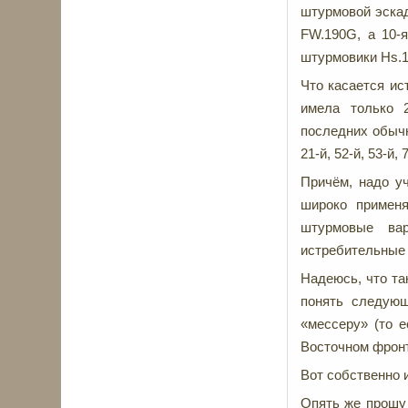
штурмовой эска
FW.190G, а 10-
штурмовики Hs.1
Что касается ис
имела только 2
последних обычно
21-й, 52-й, 53-й
Причём, надо у
широко примен
штурмовые вар
истребительные 
Надеюсь, что т
понять следующ
«мессеру» (то е
Восточном фронт
Вот собственно и
Опять же прошу 