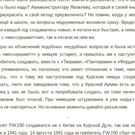
то было надо? Авиаконструктору Яковлеву, который в своей кни
приукрасить и свой вклад преувеличить? Не помню, когда у ме
 ещё в школе, но вопросы недоуменные возникли сразу. Вроде 
и каждый год создавались новые, и летали все быстрее, а немц
 с «мессершмиттом», так и летали на нём же.
одно из объяснений подобных неудобных вопросов и была ист
ь «мессершмитт» у немцев устарел, и пришлось им к наступ
ебитель создавать, вместе с «Тиграми», «Пантерами» и «Фердин
 упоминалось, но поскольку это имеет отношение к теме, нап
ось, что к тому же наступлению под Курском немцы созд
ать, люто они завидовали тому, что у Красной Армии есть ш
ка у них не было, вот и попробовали создать, но тоже ничег
рмовик был плохой. Про немецкие штурмовики я уже когда-
о не повторяться. Но основные моменты давайте разъясним.
лёт FW.190 создавался не к битве на Курской Дуге, так как 
 в 1941 году. 14 августа 1941 года истребитель FW.190 сбил п