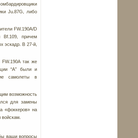
-бомбардировщики
ки Ju.87G, либо
бители FW.190A/D
 Bf.109, причем
х эскадр. В 27-й,
 FW.190A так же
ции “А” были и
кие самолеты в
ющим возможность
ался для замены
та «фоккеров» на
 войскам.
обы ваши вопросы