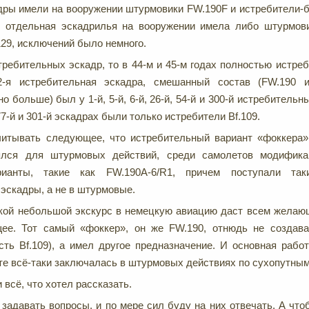
дры имели на вооружении штурмовики FW.190F и истребители
я отдельная эскадрилья на вооружении имела либо штурмови
29, исключений было немного.
требительных эскадр, то в 44-м и 45-м годах полностью истре
-я истребительная эскадра, смешанный состав (FW.190 и
 больше) был у 1-й, 5-й, 6-й, 26-й, 54-й и 300-й истребительны
, 77-й и 301-й эскадрах были только истребители Bf.109.
читывать следующее, что истребительный вариант «фоккера»
ялся для штурмовых действий, среди самолетов модифика
ианты, такие как FW.190A-6/R1, причем поступали та
эскадры, а не в штурмовые.
акой небольшой экскурс в немецкую авиацию даст всем жела
ее. Тот самый «фоккер», он же FW.190, отнюдь не создав
сть Bf.109), а имел другое предназначение. И основная рабо
е всё-таки заключалась в штурмовых действиях по сухопутным
 всё, что хотел рассказать.
задавать вопросы, и по мере сил буду на них отвечать. А чт