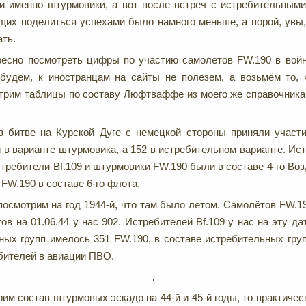
и именно штурмовики, а вот после встреч с истребительным
их поделиться успехами было намного меньше, а порой, увы,
ть.
ресно посмотреть цифры по участию самолетов FW.190 в вой
 будем, к иностранцам на сайты не полезем, а возьмём то, 
отрим таблицы по составу Люфтваффе из моего же справочник
 в битве на Курской Дуге с немецкой стороны приняли участ
 в варианте штурмовика, а 152 в истребительном варианте. Ист
стребители Bf.109 и штурмовики FW.190 были в составе 4-го Во
FW.190 в составе 6-го флота.
посмотрим на год 1944-й, что там было летом. Самолётов FW.19
в на 01.06.44 у нас 902. Истребителей Bf.109 у нас на эту да
ных групп имелось 351 FW.190, в составе истребительных груп
ебителей в авиации ПВО.
им состав штурмовых эскадр на 44-й и 45-й годы, то практичес