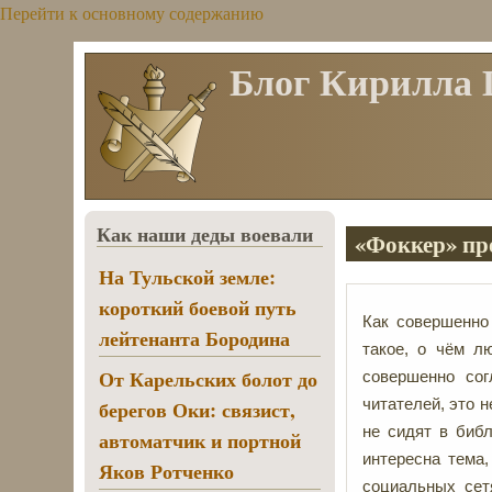
Перейти к основному содержанию
Блог Кирилла
Как наши деды воевали
«Фоккер» пр
На Тульской земле:
короткий боевой путь
Как совершенно
лейтенанта Бородина
такое, о чём л
От Карельских болот до
совершенно сог
читателей, это н
берегов Оки: связист,
не сидят в биб
автоматчик и портной
интересна тема
Яков Ротченко
социальных сет