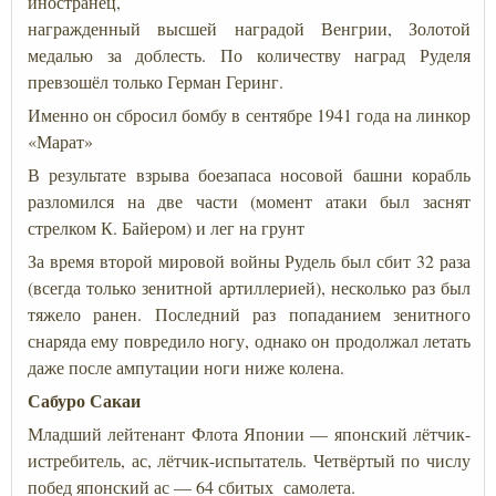
иностранец,
награжденный высшей наградой Венгрии, Золотой
медалью за доблесть. По количеству наград Руделя
превзошёл только Герман Геринг.
Именно он сбросил бомбу в сентябре 1941 года на линкор
«Марат»
В результате взрыва боезапаса носовой башни корабль
разломился на две части (момент атаки был заснят
стрелком К. Байером) и лег на грунт
За время второй мировой войны Рудель был сбит 32 раза
(всегда только зенитной артиллерией), несколько раз был
тяжело ранен. Последний раз попаданием зенитного
снаряда ему повредило ногу, однако он продолжал летать
даже после ампутации ноги ниже колена.
Сабуро Сакаи
Младший лейтенант Флота Японии — японский лётчик-
истребитель, ас, лётчик-испытатель. Четвёртый по числу
побед японский ас — 64 сбитых самолета.