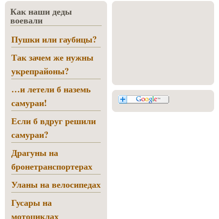
Как наши деды
воевали
Пушки или гаубицы?
Так зачем же нужны
укрепрайоны?
…и летели б наземь
самураи!
Если б вдруг решили
самураи?
Драгуны на
бронетранспортерах
Уланы на велосипедах
Гусары на
мотоциклах