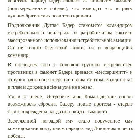
короткий период Бадер сбивает 22 немецких самолета
(подтвержденные победы), что выводит его в ряды
лучших британских асов того времени.
Подполковник Дуглас Бадер становится командиром
истребительного авиакрыла и разработчиком тактики
массированного использования истребительной авиации.
Он не только блестящий пилот, но и выдающийся
командир.
В последнем бою с большой группой истребителей
противника в самолет Бадера врезался «мессершмитт» и
отрубил хвостовое оперение своим винтом. Бадер попал
в плен и до конца войны уже не воевал.
Узнав о плене, Истребительное Командование нашло
возможность сбросить Бадеру новые протезы - старые
были повреждены, когда он покидал самолета.
Заслуженной наградой ему стало порученное ему
командование воздушным парадом над Лондоном в честь
победы.