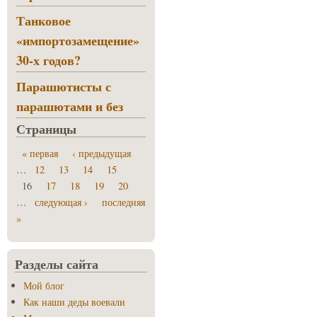
Танковое
«импортозамещение»
30-х годов?
Парашютисты с
парашютами и без
Страницы
« первая
‹ предыдущая
…
12
13
14
15
16
17
18
19
20
…
следующая ›
последняя
»
Разделы сайта
Мой блог
Как наши деды воевали