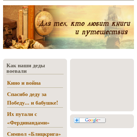
Как наши деды
воевали
Кино и война
Спасибо деду за
Победу... и бабушке!
Их путали с
«Фердинандами»
Символ «Блицкрига»