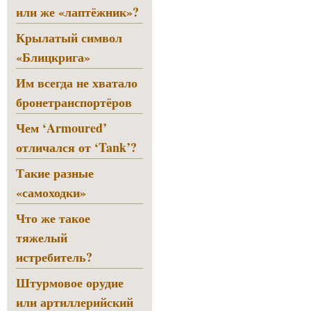
или же «лаптёжник»?
Крылатый символ
«Блицкрига»
Им всегда не хватало
бронетранспортёров
Чем ‘Armoured’
отличался от ‘Tank’?
Такие разные
«самоходки»
Что же такое
тяжелый
истребитель?
Штурмовое орудие
или артиллерийский