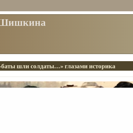
 Шишкина
баты шли солдаты…» глазами историка