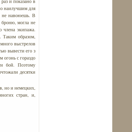
 раз и показано в
ыло наилучшим для
о не навоюешь. В
в броню, могла не
о члена экипажа.
. Таким образом,
 много выстрелов
ью вывести его з
м огонь с гораздо
ти бой. Поэтому
ичтожали десятки
в, но и немецких,
ногих стран, и,