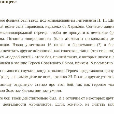
нинцев»
рое фильма был взвод под командованием лейтенанта П. Н. Ш
бой возле села Тарановка, недалеко от Харькова. Согласно дан
железнодорожный переезд, чтобы не пропустить немецкие бро
ова. Позиции «широнинцев» были атакованы несколькими де
танков. Взвод уничтожил 16 танков и бронемашин (?) и бол
 почитать другие источники, как советские, так и (что странно
у «подробностей» этого боя, причем таких, о которых никто и з
тавлен к званию Героев Советского Союза, причем 19 посмертно.
 немногих случаев, когда к званию Героев представляли сразу
равда, на самом деле не всех, а только 25. Были и другие участн
напишу отдельную статью про этот бой, так как героизм «ш
свои Золотые Звезды они заслужили.
то бой такой действительно был. И в отличие от некоторых друг
м деятельности журналистов. Если, конечно, не считать вс