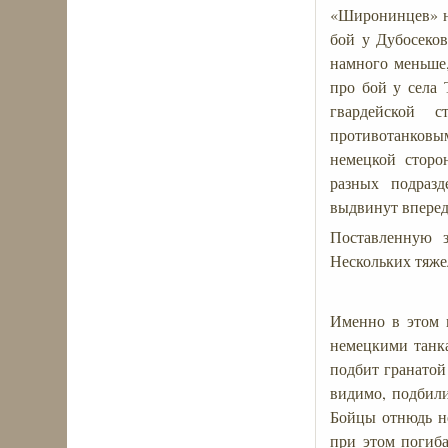
«Широнинцев» н
бой у Дубосеков
намного меньше,
про бой у села 
гвардейской с
противотанковы
немецкой сторо
разных подраз
выдвинут вперед
Поставленную з
Нескольких тяже
Именно в этом 
немецкими танк
подбит гранатой
видимо, подбили
Бойцы отнюдь не
при этом погиба