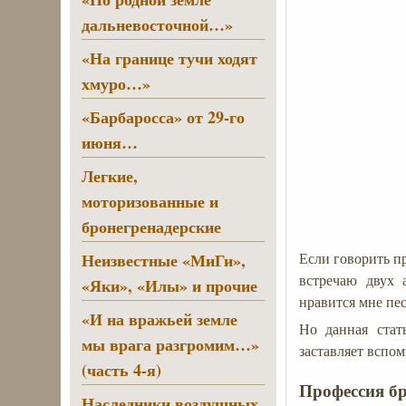
дальневосточной…»
«На границе тучи ходят
хмуро…»
«Барбаросса» от 29-го
июня…
Легкие,
моторизованные и
бронегренадерские
Неизвестные «МиГи»,
Если говорить п
встречаю двух 
«Яки», «Илы» и прочие
нравится мне пе
«И на вражьей земле
Но данная стат
мы врага разгромим…»
заставляет вспом
(часть 4-я)
Профессия б
Наследники воздушных