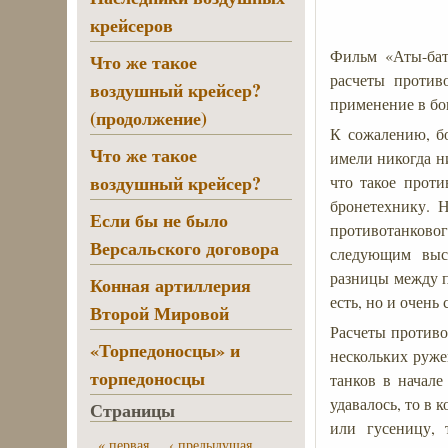
крейсеров
Фильм «Аты-бат
Что же такое
расчеты против
воздушный крейсер?
применение в бо
(продолжение)
К сожалению, бо
Что же такое
имели никогда н
воздушный крейсер?
что такое проти
бронетехнику. 
Если бы не было
противотанково
Версальского договора
следующим выс
разницы между п
Конная артиллерия
есть, но и очень
Второй Мировой
Расчеты противо
«Торпедоносцы» и
нескольких руже
торпедоносцы
танков в начале
удавалось, то в
Страницы
или гусеницу, 
« первая
‹ предыдущая
…