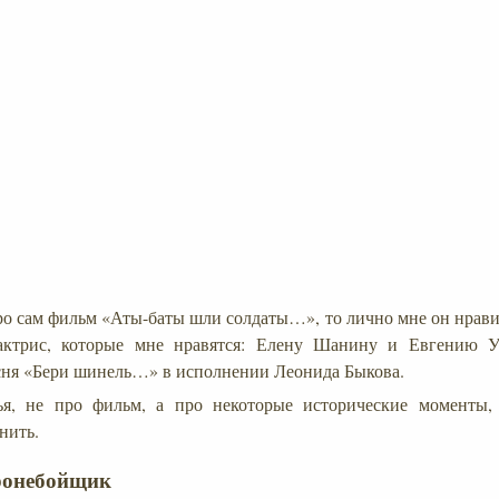
ро сам фильм «Аты-баты шли солдаты…», то лично мне он нравит
актрис, которые мне нравятся: Елену Шанину и Евгению У
сня «Бери шинель…» в исполнении Леонида Быкова.
ья, не про фильм, а про некоторые исторические моменты,
нить.
ронебойщик