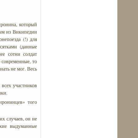
иронина, который
ным из Википедии
непоезда (!) для
сятками (данные
ее сотни солдат
) современные, то
нать не мог. Весь
 всех участников
ики.
иронинцев» того
их случаев, он не
якие выдуманные