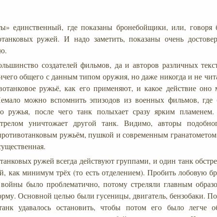
ы» единственный, где показаны бронебойщики, или, говоря 
отанковых ружей. И надо заметить, показаны очень достове
ю.
льшинство создателей фильмов, да и авторов различных текст
ичего общего с данным типом оружия, но даже никогда и не чит
вотанковое ружьё, как его применяют, и какое действие оно 
Немало можно вспомнить эпизодов из военных фильмов, где 
го ружья, после чего танк полыхает сразу ярким пламенем
трелом уничтожает другой танк. Видимо, авторы подобно
ротивотанковым ружьём, пушкой и современным гранатометом.
 существенная.
танковых ружей всегда действуют группами, и один танк обстре
й, как минимум трёх (то есть отделением). Пробить лобовую б
 войны было проблематично, потому стреляли главным образо
 корму. Основной целью были гусеницы, двигатель, бензобаки. П
танк удавалось остановить, чтобы потом его было легче об