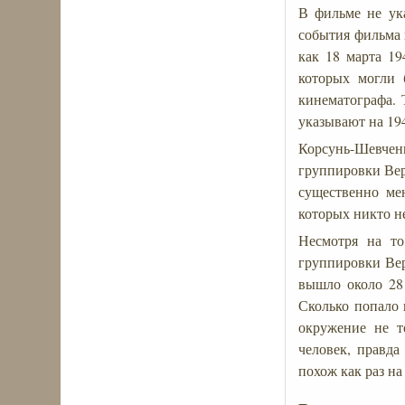
В фильме не ука
события фильма 
как 18 марта 19
которых могли 
кинематографа. 
указывают на 194
Корсунь-Шевче
группировки Вер
существенно мен
которых никто не
Несмотря на то
группировки Вер
вышло около 28 
Сколько попало 
окружение не т
человек, правда
похож как раз н