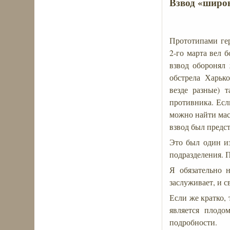
Взвод «широ
Прототипами ге
2-го марта вел 
взвод оборонял 
обстрела Харьк
везде разные) 
противника. Если
можно найти масс
взвод был предс
Это был один из
подразделения. П
Я обязательно 
заслуживает, и 
Если же кратко, 
является плодо
подробности.