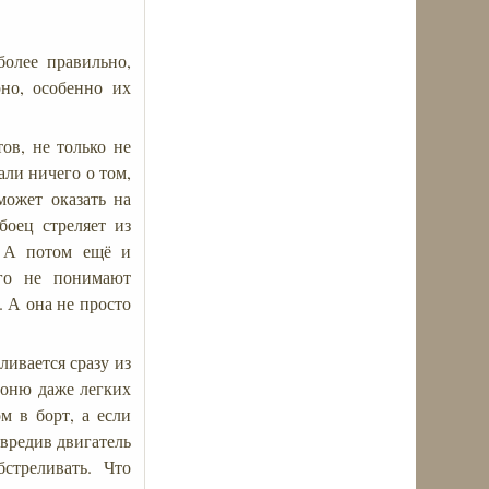
более правильно,
рно, особенно их
ов, не только не
али ничего о том,
может оказать на
боец стреляет из
. А потом ещё и
го не понимают
 А она не просто
ливается сразу из
роню даже легких
м в борт, а если
овредив двигатель
стреливать. Что