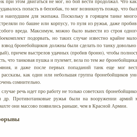
нк при этом двигаться не мог, но бой вести продолжал. Что как
 удавалось попасть в бензобак, то мог возникнуть пожар, что б
 и наихудшим для экипажа. Поскольку в горящем танке мног
 стреляли по башне или корпусу, то пуля из ружья, даже проби
собого вреда. Максимум, можно было вывести из строя одног
екомплект подорвать, но таких случае известно крайне мало
 и взвод бронебойщиков должны были сделать по танку довольно
дый), причем выстрелов удачных (пробив броню), чтобы полност
сть, что танковая пушка и пулемет, вела по тем же бронебойщика
ояния, и даже после первых попаданий танк еще мог вес
 рассказы, как один или небольшая группа бронебойщиков ун
 очень сомнительно.
 случае речь идет про работу не только советских бронебойщико
и др. Противотанковые ружья были на вооружении армий м
махте они массово появились раньше, чем в Красной Армии.
рорывы