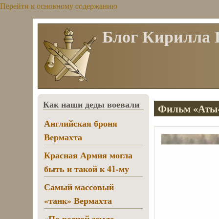
Перейти к основному содержанию
Блог Кирилла
Как наши деды воевали
Фильм «Аты-
Английская броня
Вермахта
Красная Армия могла
быть и такой к 41-му
Самый массовый
«танк» Вермахта
«По родной земле