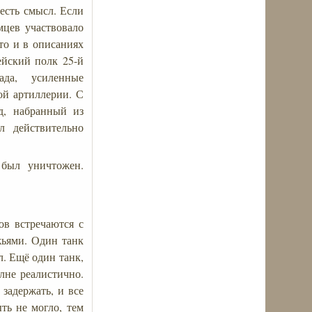
есть смысл. Если
мцев участвовало
 то и в описаниях
ейский полк 25-й
ада, усиленные
ой артиллерии. С
д, набранный из
л действительно
 был уничтожен.
ов встречаются с
жьями. Один танк
л. Ещё один танк,
лне реалистично.
задержать, и все
ть не могло, тем