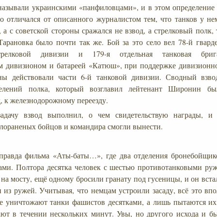
азывали украинскими «панфиловцами», и в этом определение 
о отличался от описанного журналистом тем, что танков у не
 а с советской стороны сражался не взвод, а стрелковый полк,
Тарановка было почти так же. Бой за это село вел 78-й гвард
трелковой дивизии и 179-я отдельная танковая бриг
м дивизионом и батареей «Катюш», при поддержке дивизионн
ны действовали части 6-й танковой дивизии. Сводный взво
делений полка, который возглавил лейтенант Широнин бы
, к железнодорожному переезду.
адачу взвод выполнил, о чем свидетельствую награды, и
лораненых бойцов и командира смогли вынести.
правда фильма «Аты-баты…», где два отделения бронебойщик
ами. Полтора десятка человек с шестью противотанковыми ру
 на мосту, ещё одному бросили гранату под гусеницы, и он вста
 из ружей. Учитывая, что немцам устроили засаду, всё это впо
 уничтожают танки фашистов десятками, а лишь пытаются их 
ют в течении нескольких минут. Увы, но другого исхода и бы