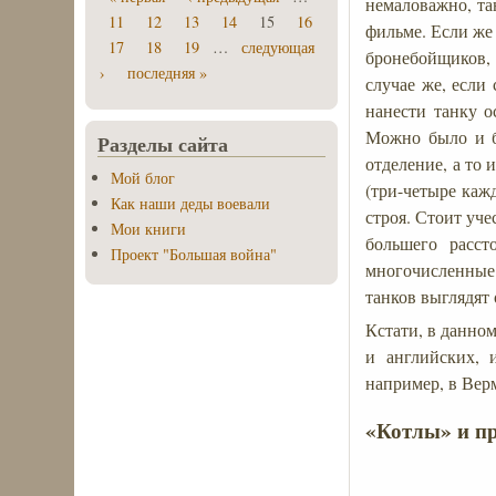
немаловажно, та
11
12
13
14
15
16
фильме. Если же
17
18
19
…
следующая
бронебойщиков,
›
последняя »
случае же, если
нанести танку о
Можно было и бо
Разделы сайта
отделение, а то
Мой блог
(три-четыре каж
Как наши деды воевали
строя. Стоит уче
Мои книги
большего расст
Проект "Большая война"
многочисленные
танков выглядят
Кстати, в данном
и английских, 
например, в Вер
«Котлы» и п