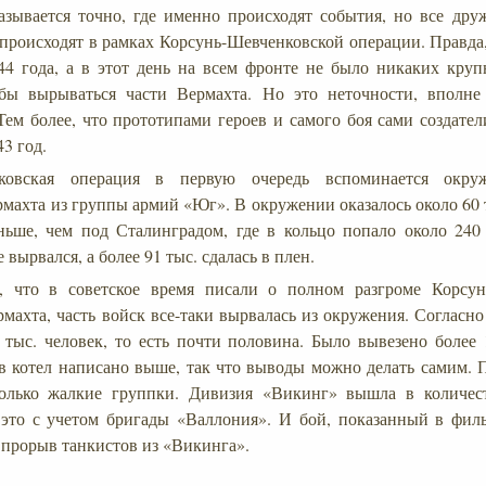
зывается точно, где именно происходят события, но все друж
происходят в рамках Корсунь-Шевченковской операции. Правда, 
44 года, а в этот день на всем фронте не было никаких круп
бы вырываться части Вермахта. Но это неточности, вполне
Тем более, что прототипами героев и самого боя сами создате
3 год.
нковская операция в первую очередь вспоминается окру
махта из группы армий «Юг». В окружении оказалось около 60 т
ьше, чем под Сталинградом, где в кольцо попало около 240 
 вырвался, а более 91 тыс. сдалась в плен.
, что в советское время писали о полном разгроме Корсун
махта, часть войск все-таки вырвалась из окружения. Согласно
тыс. человек, то есть почти половина. Было вывезено более 
в котел написано выше, так что выводы можно делать самим.
олько жалкие группки. Дивизия «Викинг» вышла в количест
 это с учетом бригады «Валлония». И бой, показанный в фил
а прорыв танкистов из «Викинга».