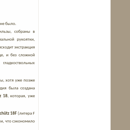
не было.
ильзы, собраны в
иальной рукоятки,
исходит экстракция
ще, и без сложной
 гладкоствольных
ы, хотя уже позже
удия была создана
z 18
, которая, уже
schütz 18F
(литера F
ли, что сэкономило