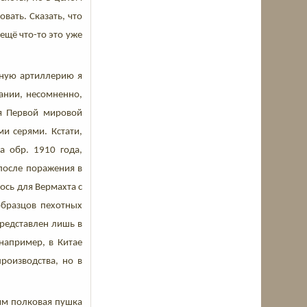
вать. Сказать, что
 ещё что-то это уже
нную артиллерию я
ании, несомненно,
мя Первой мировой
и серями. Кстати,
 обр. 1910 года,
 после поражения в
лось для Вермахта с
образцов пехотных
представлен лишь в
например, в Китае
роизводства, но в
-мм полковая пушка