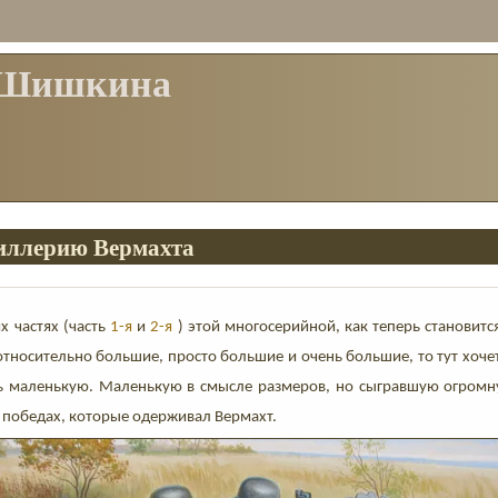
 Шишкина
иллерию Вермахта
х частях (часть
1-я
и
2-я
) этой многосерийной, как теперь становится
тносительно большие, просто большие и очень большие, то тут хоче
ь маленькую. Маленькую в смысле размеров, но сыгравшую огромн
 победах, которые одерживал Вермахт.