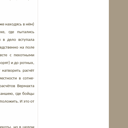
же находясь в нём)
ке, где пытались
 в дело вступала
едственно на поле
есте с пехотными
орят) и до ротных,
 натворить расчёт
естности в сотне-
расчётов Вермахта
траншею, где бойцы
положить. И это от
пехоты, но в целом