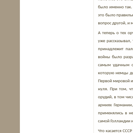
было именно так.
это было правильн
вопрос другой, и 
А теперь о тех о
уже рассказывал,
принадлежит пал
войны было разра
самым удачным о
которую немцы дор
Первой мировой и 
нуля. При том, ч
орудий, в том чис
армиях Германии,
применялись в не
самой Голландии и
Что касается ССС