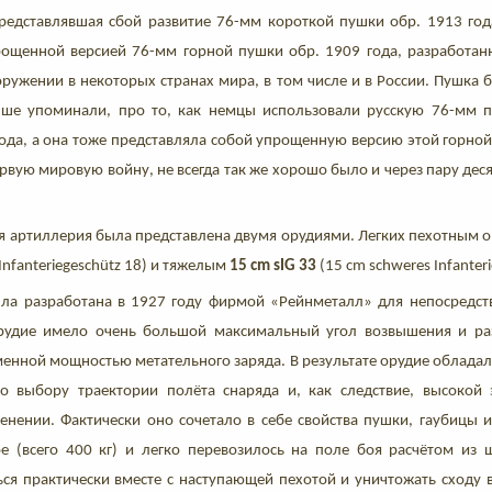
представлявшая сбой развитие 76-мм короткой пушки обр. 1913 года
ощенной версией 76-мм горной пушки обр. 1909 года, разработан
ружении в некоторых странах мира, в том числе и в России. Пушка 
ыше упоминали, про то, как немцы использовали русскую 76-мм 
ода, а она тоже представляла собой упрощенную версию этой горной 
вую мировую войну, не всегда так же хорошо было и через пару деся
я артиллерия была представлена двумя орудиями. Легких пехотным 
s Infanteriegeschütz 18) и тяжелым
15 cm sIG 33
(15 cm schweres Infanteri
ла разработана в 1927 году фирмой «Рейнметалл» для непосредс
рудие имело очень большой максимальный угол возвышения и раз
менной мощностью метательного заряда. В результате орудие облада
о выбору траектории полёта снаряда и, как следствие, высокой
енении. Фактически оно сочетало в себе свойства пушки, гаубицы 
е (всего 400 кг) и легко перевозилось на поле боя расчётом из ш
ься практически вместе с наступающей пехотой и уничтожать сходу 