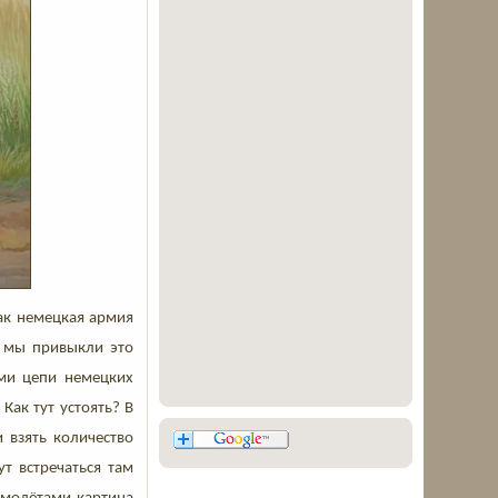
ак немецкая армия
ак мы привыкли это
ыми цепи немецких
Как тут устоять? В
и взять количество
т встречаться там