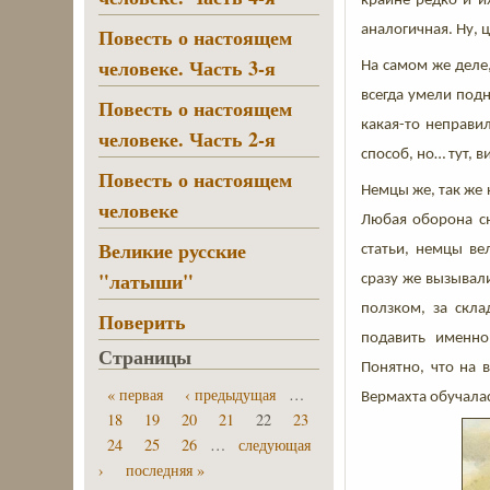
крайне редко и их
аналогичная. Ну, 
Повесть о настоящем
человеке. Часть 3-я
На самом же деле,
всегда умели подн
Повесть о настоящем
какая-то неправи
человеке. Часть 2-я
способ, но… тут, 
Повесть о настоящем
Немцы же, так же 
человеке
Любая оборона сн
Великие русские
статьи, немцы ве
"латыши"
сразу же вызывали
ползком, за скла
Поверить
подавить именно
Страницы
Понятно, что на 
« первая
‹ предыдущая
…
Вермахта обучалас
18
19
20
21
22
23
24
25
26
…
следующая
›
последняя »