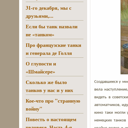
31-го декабря, мы с
друзьями,...
Если бы танк назвали
не «танком»
Про французские танки
и генерала де Голля
О глупости и
«Шмайсере»
Сколько же было
Создавшееся у мн
танков у нас и у них
вела наступление
видеть в советск
Кое-что про "странную
автоматчиков, иду
войну"
кино таки могли 
Повесть о настоящем
немецких танков 
человеке. Часть 4-я