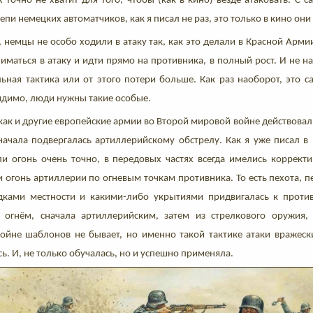
 точно не хватит для того, чтобы (как в кино) везде атаковать. С 
цепи немецких автоматчиков, как я писал не раз, это только в кино они
 немцы не особо ходили в атаку так, как это делали в Красной Арми
иматься в атаку и идти прямо на противника, в полный рост. И не на
льная тактика или от этого потери больше. Как раз наоборот, это 
видимо, люди нужны такие особые.
как и другие европейские армии во Второй мировой войне действовал
ачала подвергалась артиллерийскому обстрелу. Как я уже писал в
ли огонь очень точно, в передовых частях всегда имелись коррект
 огонь артиллерии по огневым точкам противника. То есть пехота, п
дками местности и какими-либо укрытиями придвигалась к против
 огнём, сначала артиллерийским, затем из стрелкового оружия,
войне шаблонов не бывает, но именно такой тактике атаки вражеск
ь. И, не только обучалась, но и успешно применяла.