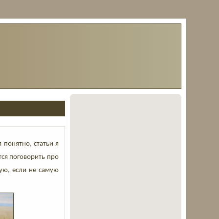
 понятно, статьи я
тся поговорить про
ую, если не самую