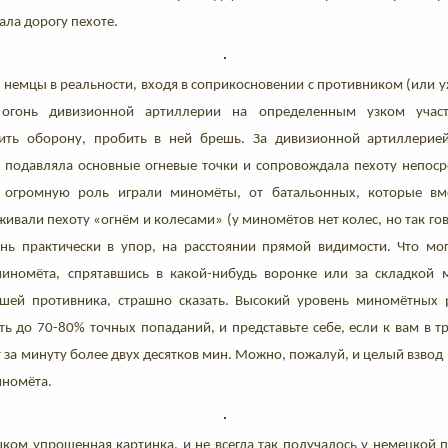
ала дорогу пехоте.
, немцы в реальности, входя в соприкосновении с противником (или у
 огонь дивизионной артиллерии на определенным узком участ
ить оборону, пробить в ней брешь. За дивизионной артиллерией
я подавляла основные огневые точки и сопровождала пехоту непоср
, огромную роль играли миномёты, от батальонных, которые вм
вали пехоту «огнём и колесами» (у миномётов нет колес, но так гов
нь практически в упор, на расстоянии прямой видимости. Что мог
иномёта, спрятавшись в какой-нибудь воронке или за складкой м
ншей противника, страшно сказать. Высокий уровень миномётных 
ть до 70-80% точных попаданий, и представьте себе, если к вам в 
т за минуту более двух десятков мин. Можно, пожалуй, и целый взвод 
иномёта.
шком упрощенная картинка, и не всегда так получалось у немецкой 