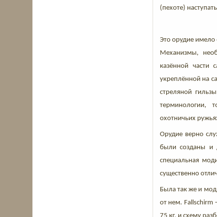
(пехоте) наступать
Это орудие имело
Механизмы, необ
казённой части 
укреплённой на са
стреляной гильзы
терминологии, т
охотничьих ружья
Орудие верно слу
были созданы и 
специальная мод
существенно отлич
Была так же и мо
от нем. Fallschir
75 кг, и схему ра