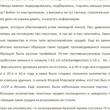
 Немцы именно подкрадывались, подбирались, стараясь меньше риско
о? Войну-то они проиграли, а виновата ли тут тактика, стратегия или
моё дело не оценки давать, и излагать информацию.
рудиях, которые обеспечивали успех немецкой пехоте. Про дивизио
 теперь же поговорим про пехотную. А так же и про миномёты. Герм
ьма первенства в этом типе артиллерийских орудий. Ещё во вре
ботано несколько образцов таких орудий, производившихся малым
бразцом была русская трофейная 76-мм противоштурмовая пушка
аботали немного и назвали 7.62 cm Infanteriegeschütz L/16.5. Но,
Версальского договора ничего не осталось, и в 30-е годы всё создава
то в 20-е и 30-е годы в мире было создано огромное количество 
ле и весьма удачных, к началу Второй Мировой войны этот тип был 
 СССР и Японии. Ещё, конечно, были небольшие опытные партии, 
больших количествах пехотные орудия голландского и шведского п
 Швеции такие орудия на вооружении не стояли.
Р (раз уж упомянули), то на вооружении Красной Армии состояла 76