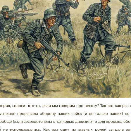
ерия, спросит кто-то, если мы говорим про пехоту? Так вот как раз в
успешно прорывала оборону наших войск (и не только наших) не 
вообще были сосредоточены в танковых дивизиях, и для прорыва об
й не использовались. Как раз одну из главных ролей сыграла ар