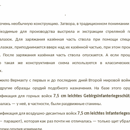
.
 очень необычную конструкцию. Затвора, в традиционном понимании 
ходимые для производства выстрела и экстракции стреляной г
салазок. Для заряжания казённая часть ствола при помощи спец
лазках, приподнимается вверх над их казённой частью, при этом про
. После заряжания казённая часть ствола опускается. А если про
о такая же конструктивная схема используется в классических
х.
жило Вермахту с первых и до последних дней Второй мировой войн
другие образцы орудий подобного назначения. На базе этого ор
ификация для горных войск
7,5 cm leichtes Gebirgsinfanteriegeschüt
алась — у неё, в частности, были раздвижные станины.
дификация для воздушно-десантных войск
7,5 cm leichtes Infanteriege
m — парашют), которая как раз почти не отличалась — только щит убра
зборки орудия изменили.