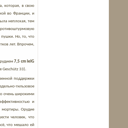
, которая, в свою
ной во Франции, и
была неплохая, тем
противоштурмовую
пушки. Но, то, что
тков лет. Впрочем,
орудием
7,5 cm leIG
e Geschütz 33).
твенной поддержки
дельно-гильзовое
ло очень широкими
 эффективностью и
и мортиры. Орудие
ести человек, что
всё, что мешало ей