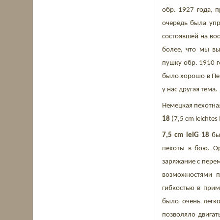
обр. 1927 года, 
очередь была упр
состоявшей на воо
более, что мы в
пушку обр. 1910 г
было хорошо в Пер
у нас другая тема.
Немецкая пехотна
18
(7,5 cm leichte
7,5 cm leIG 18
бы
пехоты в бою. О
заряжание с пере
возможностями п
гибкостью в прим
было очень легко
позволяло двигат