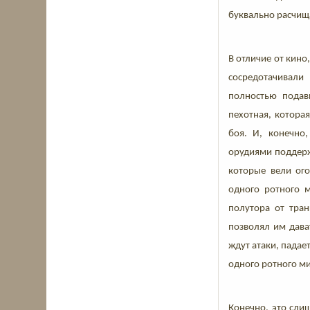
буквально расчищ
В отличие от кино
сосредотачивали
полностью подав
пехотная, котора
боя. И, конечно
орудиями поддержи
которые вели ого
одного ротного м
полутора от тра
позволял им дава
ждут атаки, падае
одного ротного м
Конечно, это сли