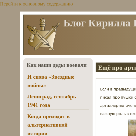
Перейти к основному содержанию
Блог Кирилла
Как наши деды воевали
Ещё про арт
И снова «Звездные
войны»
Если в предыдущи
Лениград, сентябрь
писал про пушки о
1941 года
артиллерию очен
важную роль в тех
Когда приходят к
альтернативной
истории