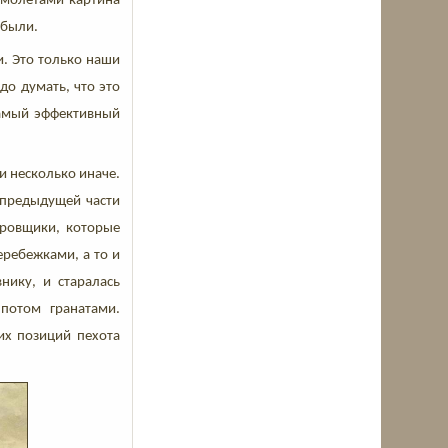
самолётами картина
 были.
и. Это только наши
до думать, что это
самый эффективный
и несколько иначе.
 предыдущей части
ировщики, которые
еребежками, а то и
нику, и старалась
 потом гранатами.
их позиций пехота