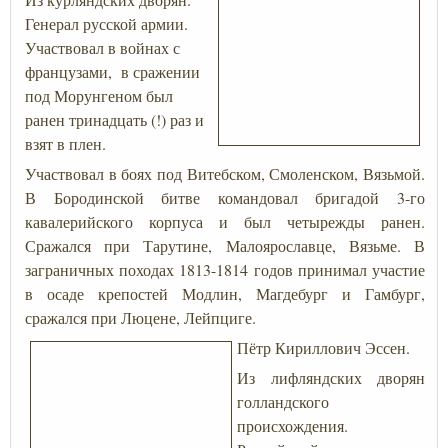
Генерал русской армии.
Участвовал в войнах с
французами, в сражении
под Морунгеном был
ранен тринадцать (!) раз и
взят в плен.
Участвовал в боях под Витебском, Смоленском, Вязьмой.
В Бородинской битве командовал бригадой 3-го
кавалерийского корпуса и был четырежды ранен.
Сражался при Тарутине, Малоярославце, Вязьме. В
заграничных походах 1813-1814 годов принимал участие
в осаде крепостей Модлин, Магдебург и Гамбург,
сражался при Люцене, Лейпциге.
Пётр Кириллович Эссен.
Из лифляндских дворян
голландского
происхождения.