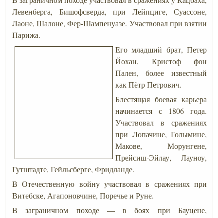
Левенберга, Бишофсверда, при Лейпциге, Суассоне,
Лаоне, Шалоне, Фер-Шампенуазе. Участвовал при взятии
Парижа.
Его младший брат, Петер
Йохан, Кристоф фон
Пален, более известный
как Пётр Петрович.
Блестящая боевая карьера
начинается с 1806 года.
Участвовал в сражениях
при Лопачине, Голымине,
Макове, Морунгене,
Прейсиш-Эйлау, Лауноу,
Гутштадте, Гейльсберге, Фридланде.
В Отечественную войну участвовал в сражениях при
Витебске, Агапоновчине, Поречье и Руне.
В заграничном походе — в боях при Бауцене,