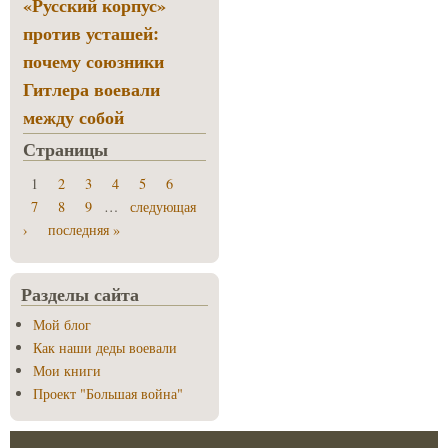
«Русский корпус»
против усташей:
почему союзники
Гитлера воевали
между собой
Страницы
1
2
3
4
5
6
7
8
9
…
следующая
›
последняя »
Разделы сайта
Мой блог
Как наши деды воевали
Мои книги
Проект "Большая война"