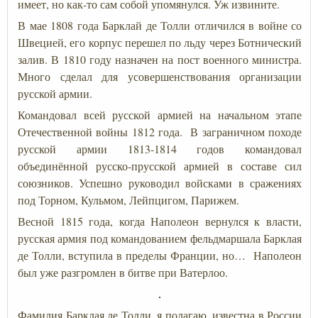
имеет, но как-то сам собой упомянулся. Уж извините.
В мае 1808 года Барклай де Толли отличился в войне со
Швецией, его корпус перешел по льду через Ботнический
залив. В 1810 году назначен на пост военного министра.
Много сделал для усовершенствования организации
русской армии.
Командовал всей русской армией на начальном этапе
Отечественной войны 1812 года. В заграничном походе
русской армии 1813-1814 годов командовал
объединённой русско-прусской армией в составе сил
союзников. Успешно руководил войсками в сражениях
под Торном, Кульмом, Лейпцигом, Парижем.
Весной 1815 года, когда Наполеон вернулся к власти,
русская армия под командованием фельдмаршала Барклая
де Толли, вступила в пределы Франции, но… Наполеон
был уже разгромлен в битве при Ватерлоо.
Фамилия Барклая де Толли, я полагаю, известна в России