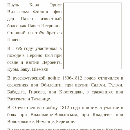
Пауль Карл Эрнст
Вильгельм Филипп фон
дер Пален, известный
более как Павел Петрович.
Старший из трёх братьев
Пален.
В 1796 году участвовал в
походе в Персию, был при
осаде и взятии Дербента,
Кубы, Баку, Шемахи.
В русско-турецкой войне 1806-1812 годов отличился в
сражениях при Обилешти, при взятии Сальчи, Тульчи,
Бабадага, Гирсова, при Кюстенджи, в сражениях при
Рассевате и Татарице.
В Отечественную войну 1812 года принимал участие в
боях при Владимире-Волынском, при Кладневе, при
Волоковыске, Неманце, Березине.
В заграничном походе участвовал в сражениях у Кацбаха,