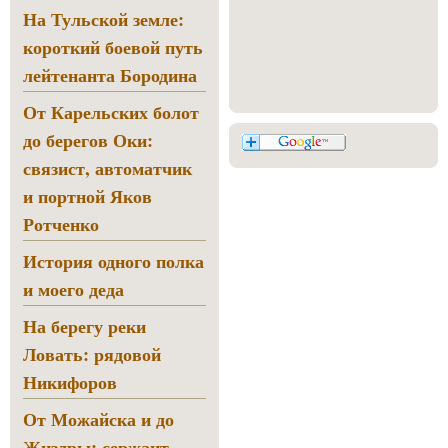
На Тульской земле:
короткий боевой путь
лейтенанта Бородина
От Карельских болот
до берегов Оки:
связист, автоматчик
и портной Яков
Ротченко
История одного полка
и моего деда
На берегу реки
Ловать: рядовой
Никифоров
От Можайска и до
Жиздры: сержант