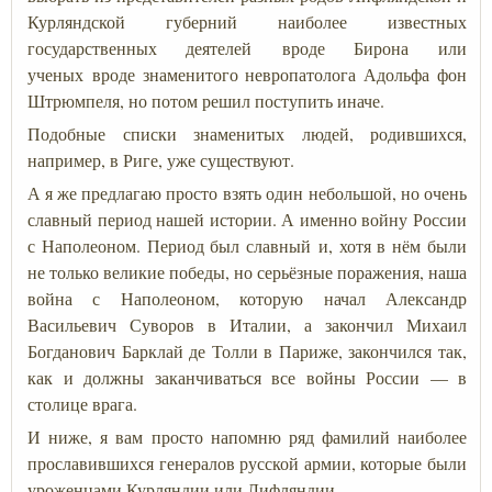
Курляндской губерний наиболее известных
государственных деятелей вроде Бирона или
ученых вроде знаменитого невропатолога Адольфа фон
Штрюмпеля, но потом решил поступить иначе.
Подобные списки знаменитых людей, родившихся,
например, в Риге, уже существуют.
А я же предлагаю просто взять один небольшой, но очень
славный период нашей истории. А именно войну России
с Наполеоном. Период был славный и, хотя в нём были
не только великие победы, но серьёзные поражения, наша
война с Наполеоном, которую начал Александр
Васильевич Суворов в Италии, а закончил Михаил
Богданович Барклай де Толли в Париже, закончился так,
как и должны заканчиваться все войны России — в
столице врага.
И ниже, я вам просто напомню ряд фамилий наиболее
прославившихся генералов русской армии, которые были
уроженцами Курляндии или Лифляндии.