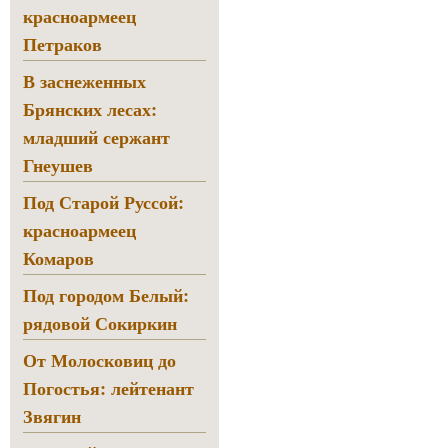
красноармеец
Петраков
В заснеженных
Брянских лесах:
младший сержант
Гнеушев
Под Старой Руссой:
красноармеец
Комаров
Под городом Белый:
рядовой Сокиркин
От Молосковиц до
Погостья: лейтенант
Звягин