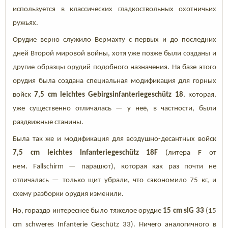
используется в классических гладкоствольных охотничьих
ружьях.
Орудие верно служило Вермахту с первых и до последних
дней Второй мировой войны, хотя уже позже были созданы и
другие образцы орудий подобного назначения. На базе этого
орудия была создана специальная модификация для горных
войск
7,5 cm leichtes Gebirgsinfanteriegeschütz 18
, которая,
уже существенно отличалась — у неё, в частности, были
раздвижные станины.
Была так же и модификация для воздушно-десантных войск
7,5 cm leichtes Infanteriegeschütz 18F
(литера F от
нем. Fallschirm — парашют), которая как раз почти не
отличалась — только щит убрали, что сэкономило 75 кг, и
схему разборки орудия изменили.
Но, гораздо интереснее было тяжелое орудие
15 cm sIG 33
(15
cm schweres Infanterie Geschütz 33). Ничего аналогичного в