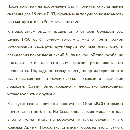
После того, как на вооружение были приняты кумулятивные
снаряды для
15 cm sIG 33,
орудие ещё получило возможность
весьма эффективно бороться с танками.
К недостаткам орудия традиционно относят большой вес,
целых 1750 кг. С учетом того, что миф о почти полной
моторизации немецкой артиллерии это был лишь миф, и
артиллерия пехотных дивизий была на конной тяге, особенно
полковая, это действительно можно расценивать как
недостаток. Но, судя по всему немецких артиллеристов это
мало беспокоило, и орудие легко перевозили шестёркой
лошадей. Кстати, было создано и несколько самоходных
установок с этим орудием.
Как я уже написал, ничего аналогичного
15 cm sIG 33
в армиях
других стран не было. Но была одна армия мира, которая
вполне могла иметь на вооружении такие орудия, и это
Красная Армия. Поскольку опытный образец этого самого