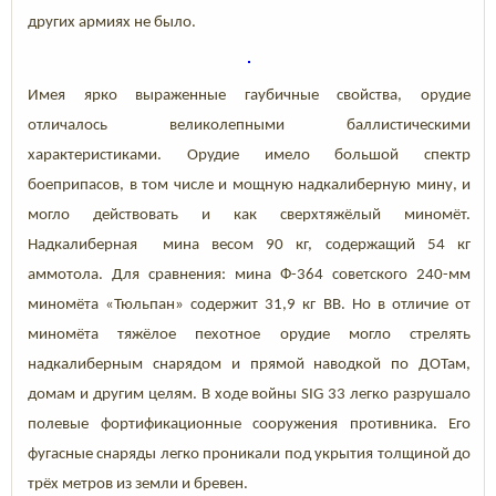
других армиях не было.
Имея ярко выраженные гаубичные свойства, орудие
отличалось великолепными баллистическими
характеристиками. Орудие имело большой спектр
боеприпасов, в том числе и мощную надкалиберную мину, и
могло действовать и как сверхтяжёлый миномёт.
Надкалиберная мина весом 90 кг, содержащий 54 кг
аммотола. Для сравнения: мина Ф-364 советского 240-мм
миномёта «Тюльпан» содержит 31,9 кг ВВ. Но в отличие от
миномёта тяжёлое пехотное орудие могло стрелять
надкалиберным снарядом и прямой наводкой по ДОТам,
домам и другим целям. В ходе войны SIG 33 легко разрушало
полевые фортификационные сооружения противника. Его
фугасные снаряды легко проникали под укрытия толщиной до
трёх метров из земли и бревен.