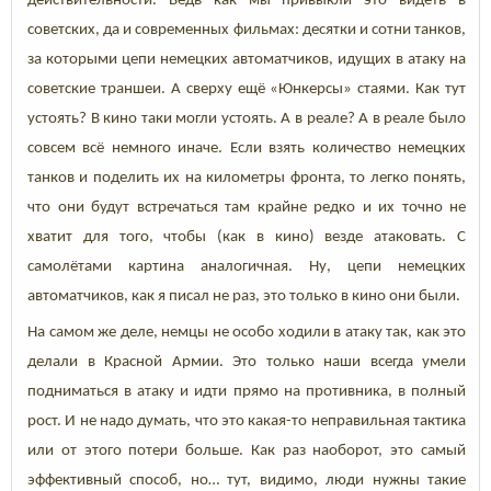
действительности. Ведь как мы привыкли это видеть в
советских, да и современных фильмах: десятки и сотни танков,
за которыми цепи немецких автоматчиков, идущих в атаку на
советские траншеи. А сверху ещё «Юнкерсы» стаями. Как тут
устоять? В кино таки могли устоять. А в реале? А в реале было
совсем всё немного иначе. Если взять количество немецких
танков и поделить их на километры фронта, то легко понять,
что они будут встречаться там крайне редко и их точно не
хватит для того, чтобы (как в кино) везде атаковать. С
самолётами картина аналогичная. Ну, цепи немецких
автоматчиков, как я писал не раз, это только в кино они были.
На самом же деле, немцы не особо ходили в атаку так, как это
делали в Красной Армии. Это только наши всегда умели
подниматься в атаку и идти прямо на противника, в полный
рост. И не надо думать, что это какая-то неправильная тактика
или от этого потери больше. Как раз наоборот, это самый
эффективный способ, но… тут, видимо, люди нужны такие