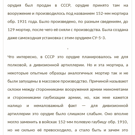
орудия был продан в СССР, орудие принято там на
вооружение и производилось под названием 152-мм мортира
обр. 1931 года. Было произведено, по разным сведениям, до
129 мортир, после чего её сняли с производства. Была создана
даже самоходная установка с этим орудием СУ-5-3.
Что интересно, в СССР это орудие планировалось не для
полковой, а дивизионной артиллерии. Но и эта мортира, а
некоторые опытные образцы аналогичных мортир так и не
были запущены в массовое производство. Причиной называют
склоки между сторонниками вооружения армии минометами
и сторонниками гаубизации армии, но, как мне кажется
налицо и немаловажный факт — для дивизионной
артиллерии это орудие было слишком слабым. Оно вполне
могло заменить в войсках 152-мм полевую гаубицу обр. 1910,
но не сильно её превосходило, а стало быть и зачем это