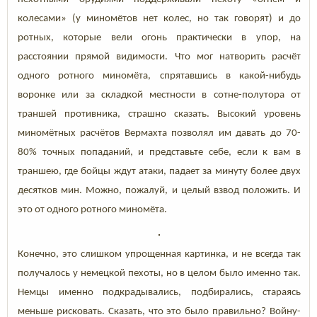
колесами» (у миномётов нет колес, но так говорят) и до
ротных, которые вели огонь практически в упор, на
расстоянии прямой видимости. Что мог натворить расчёт
одного ротного миномёта, спрятавшись в какой-нибудь
воронке или за складкой местности в сотне-полутора от
траншей противника, страшно сказать. Высокий уровень
миномётных расчётов Вермахта позволял им давать до 70-
80% точных попаданий, и представьте себе, если к вам в
траншею, где бойцы ждут атаки, падает за минуту более двух
десятков мин. Можно, пожалуй, и целый взвод положить. И
это от одного ротного миномёта.
Конечно, это слишком упрощенная картинка, и не всегда так
получалось у немецкой пехоты, но в целом было именно так.
Немцы именно подкрадывались, подбирались, стараясь
меньше рисковать. Сказать, что это было правильно? Войну-