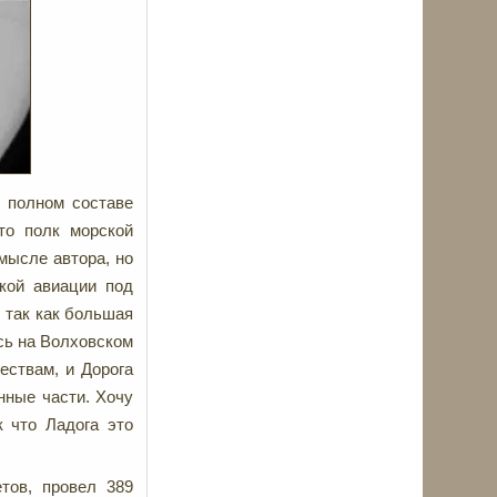
в полном составе
то полк морской
мысле автора, но
кой авиации под
, так как большая
сь на Волховском
ествам, и Дорога
нные части. Хочу
к что Ладога это
тов, провел 389