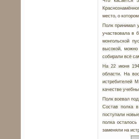
Что касается 
Краснознамённог
место, о которо
Полк принимал у
участвовала в б
монгольской пу
высокой, можно 
собирали всё са
На 22 июня 194
области. На во
истребителей М
качестве учебны
Полк воевал под
Состав полка в
поступали новые
полка осталось
заменяли на ист