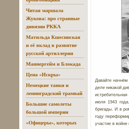
Читая маршала
Жукова: про странные
дивизии РККА
Матильда Кшесинская
и её вклад в развитие
русской артиллерии
Маннергейм и Блокада
Цена «Искры»
Давайте начнём 
Немецкие танки и
деле никакой див
ленинградский трамвай
истребительная 
июля 1943 года
Большие самолеты
бригады. И в ро
большой империи
году переформи
«Офицеры», которых
участие в войне