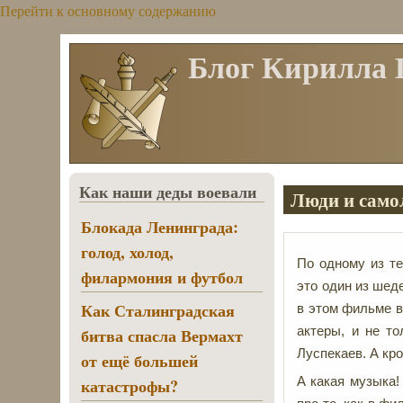
Перейти к основному содержанию
Блог Кирилла
Как наши деды воевали
Люди и само
Блокада Ленинграда:
голод, холод,
По одному из т
филармония и футбол
это один из шед
Как Сталинградская
в этом фильме в
актеры, и не т
битва спасла Вермахт
Луспекаев. А кр
от ещё большей
А какая музыка!
катастрофы?