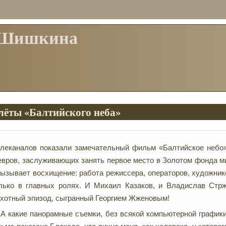
 Шишкина
лёты «Балтийского неба»
елеканалов показали замечательный фильм «Балтийское небо»
евров, заслуживающих занять первое место в Золотом фонда ми
ызывает восхищение: работа режиссера, операторов, художни
олько в главных ролях. И Михаил Казаков, и Владислав Стр
охотный эпизод, сыгранный Георгием Жженовым!
 А какие панорамные съемки, без всякой компьютерной графики