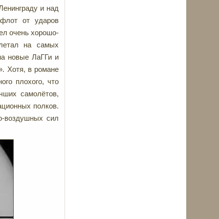
 Ленинграду и над
 флот от ударов
мел очень хорошо-
 летал на самых
на новые ЛаГГи и
. Хотя, в романе
ого плохого, что
чших самолётов,
ационных полков.
о-воздушных сил