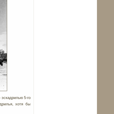
ю эскадрилью 5-го
адрилья, хотя бы
.