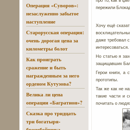
про то, как в фи
Операция «Суворов»:
пережили Блокаду
незаслуженно забытое
наступление
Хочу ещё сказать
Старорусская операция:
восклицательны
очень дорогая цена за
даже требовал с
километры болот
интересоваться. 
Но статью я зах
Как проиграть
защищавших Бал
сражение и быть
Герои книги, а
награжденным за него
прототипы.
орденом Кутузова?
Так же как не н
Велика ли цена
такие части и 
операции «Багратион»?
почитать о людя
Сказка про тридцать
три богатыря-
бронебойщика