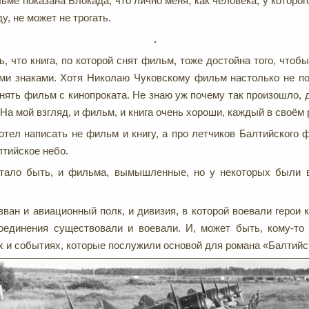
льме показана Блокада, что лично меня, как человека, у которо
, не может не трогать.
, что книга, по которой снят фильм, тоже достойна того, чтобы
ми знаками. Хотя Николаю Чуковскому фильм настолько не по
нять фильм с кинопроката. Не знаю уж почему так произошло, д
На мой взгляд, и фильм, и книга очень хороши, каждый в своём 
отел написать не фильм и книгу, а про летчиков Балтийского ф
тийское небо.
 стало быть, и фильма, вымышленные, но у некоторых были 
азван и авиационный полк, и дивизия, в которой воевали герои 
соединения существовали и воевали. И, может быть, кому-то
х и событиях, которые послужили основой для романа «Балтийс