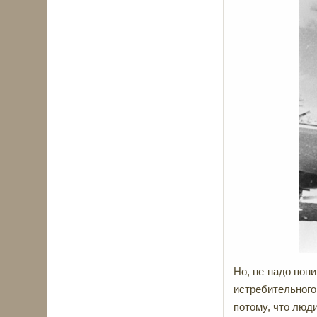
Но, не надо пон
истребительног
потому, что люд