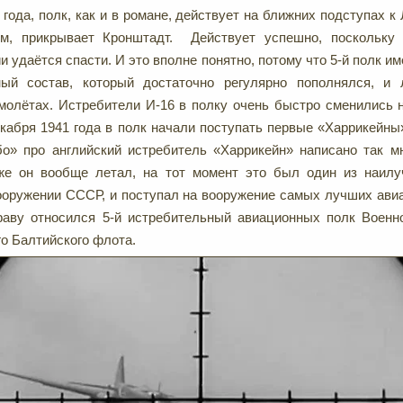
 года, полк, как и в романе, действует на ближних подступах к
м, прикрывает Кронштадт. Действует успешно, поскольку
и удаётся спасти. И это вполне понятно, потому что 5-й полк и
ый состав, который достаточно регулярно пополнялся, и
молётах. Истребители И-16 в полку очень быстро сменились 
кабря 1941 года в полк начали поступать первые «Харрикейны»
о» про английский истребитель «Харрикейн» написано так мн
 же он вообще летал, на тот момент это был один из наилу
ооружении СССР, и поступал на вооружение самых лучших ави
раву относился 5-й истребительный авиационных полк Военн
го Балтийского флота.