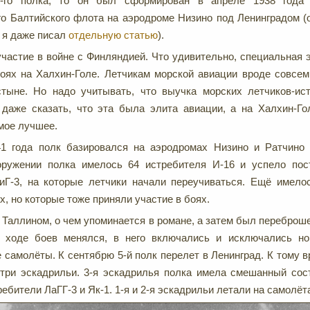
5-го полка, то он был сформирован в апреле 1938 года
о Балтийского флота на аэродроме Низино под Ленинградом (
м я даже писал
отдельную статью
).
частие в войне с Финляндией. Что удивительно, специальная 
оях на Халхин-Голе. Летчикам морской авиации вроде совсем
стыне. Но надо учитывать, что выучка морских летчиков-ис
даже сказать, что эта была элита авиации, а на Халхин-Гол
мое лучшее.
1 года полк базировался на аэродромах Низино и Ратчино 
оружении полка имелось 64 истребителя И-16 и успело пос
иГ-3, на которые летчики начали переучиваться. Ещё имело
х, но которые тоже приняли участие в боях.
 Таллином, о чем упоминается в романе, а затем был переброше
 ходе боев менялся, в него включались и исключались но
 самолёты. К сентябрю 5-й полк перелет в Ленинград. К тому в
 три эскадрильи. 3-я эскадрилья полка имела смешанный сос
ребители ЛаГГ-3 и Як-1. 1-я и 2-я эскадрильи летали на самолё