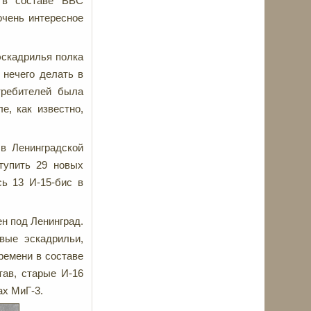
 в составе ВВС
очень интересное
эскадрилья полка
 нечего делать в
требителей была
е, как известно,
в Ленинградской
тупить 29 новых
сь 13 И-15-бис в
н под Ленинград.
вые эскадрильи,
ремени в составе
тав, старые И-16
тах МиГ-3.