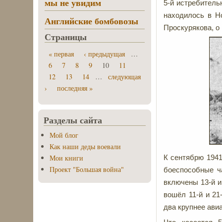
мы не увидим
5-й истребитель
находилось в Н
Английские бомбовозы
Проскурякова, о
Страницы
« первая
‹ предыдущая
…
6
7
8
9
10
11
12
13
14
…
следующая
›
последняя »
Разделы сайта
Мой блог
Как наши деды воевали
Мои книги
К сентябрю 1941
Проект "Большая война"
боеспособные ч
включены 13-й и
вошёл 11-й и 21
два крупнее ави