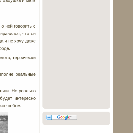
го бабушка и мать
 о ней говорить с
нравился, что он
а и не хочу даже
роде.
лота, героически
вполне реальные
книги. Но реально
 будет интересно
кое небо».