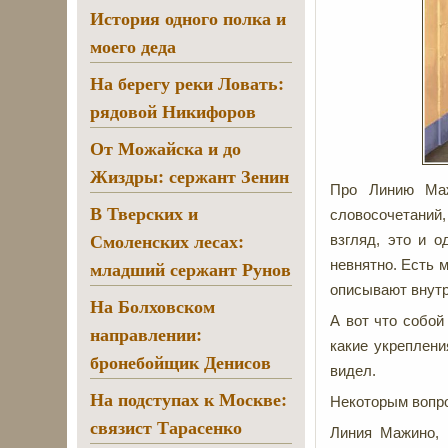
История одного полка и
моего деда
На берегу реки Ловать:
рядовой Никифоров
От Можайска и до
Жиздры: сержант Зенин
Про Линию Маж
В Тверских и
словосочетаний
Смоленских лесах:
взгляд, это и 
младший сержант Рунов
невнятно. Есть м
описывают внутр
На Болховском
А вот что собой
направлении:
какие укреплени
бронебойщик Денисов
видел.
На подступах к Москве:
Некоторым вопрос
связист Тарасенко
Линия Мажино, 