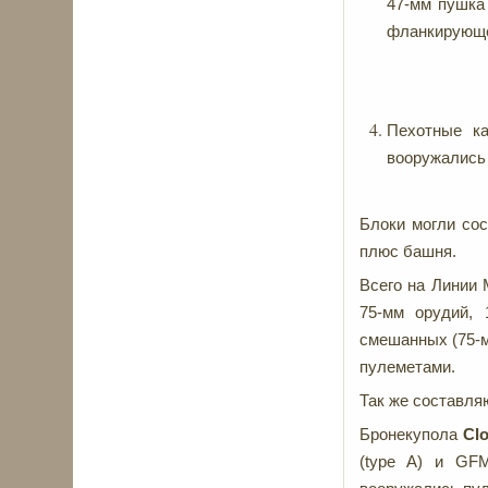
47-мм пушка
фланкирующег
Пехотные ка
вооружались 
Блоки могли сос
плюс башня.
Всего на Линии 
75-мм орудий,
смешанных (75-м
пулеметами.
Так же составля
Бронекупола
С
l
(type A) и GFM