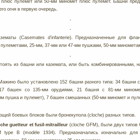
 плюс пулемет или 50-мм миномет плюс пулемет. Башни пред
о огня в первую очередь.
зематы (Casemates d'infanterie). Предназначенные для фла
пулеметами, 25-мм, 37-мм или 47-мм пушками, 50-мм миномета
тоять из башни или каземата, или быть комбинированными, н
Мажино было установлено 152 башни разного типа: 34 башни 
 17 башен со 135-мм орудиями, 21 башня с 81-мм миноме
м пушка и пулемет), 7 башен смешанных (50-мм миномет и пуле
ющей боевых блоков были бронекупола (cloche) разных типов.
oche
guetteur
et
fusil-
mitrailleur
(cloche GFM), были двух типов
 type B (modèle 1934). Предназначались изначально для