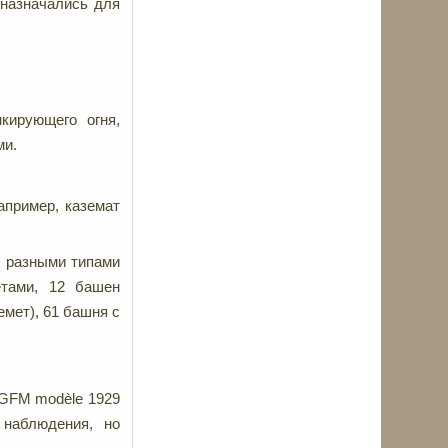
назначались для
нкирующего огня,
ми.
апример, каземат
с разными типами
тами, 12 башен
мет), 61 башня с
 GFM modèle 1929
 наблюдения, но