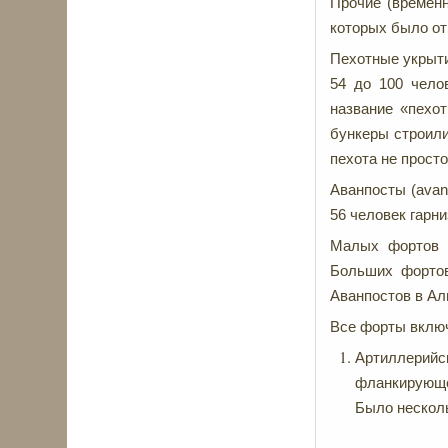
Прочие (временн
которых было от 
Пехотные укрытия
54 до 100 чело
название «пехо
бункеры строили
пехота не просто
Аванпосты (avan
56 человек гарни
Малых фортов (p
Больших фортов 
Аванпостов в Ал
Все форты включ
Артиллерийс
фланкирующе
Было несколь