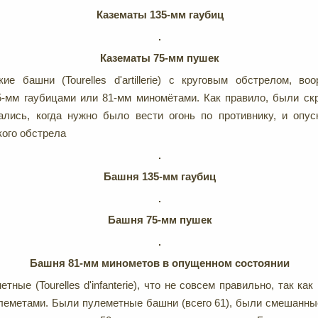
Казематы 135-мм гаубиц
Казематы 75-мм пушек
кие башни (Tourelles d'artillerie) с круговым обстрелом, в
5-мм гаубицами или 81-мм миномётами. Как правило, были с
ались, когда нужно было вести огонь по противнику, и опу
кого обстрела
Башня 135-мм гаубиц
Башня 75-мм пушек
Башня 81-мм минометов в опущенном состоянии
тные (Tourelles d'infanterie), что не совсем правильно, так ка
леметами. Были пулеметные башни (всего 61), были смешанные