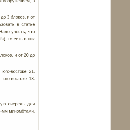
м вооружением, в
до 3 блоков, и от
ьзовать в статье
Надо учесть, что
s), то есть в них
локов, и от 20 до
 юго-востоке 21.
 юго-востоке 18.
рвую очередь для
1-мм миномётами.