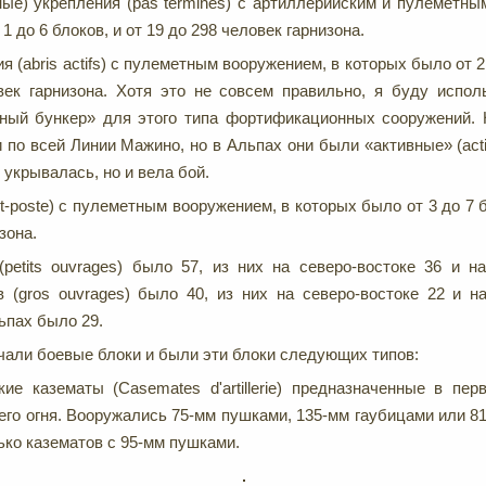
ые) укрепления (pas terminés) с артиллерийским и пулеметны
1 до 6 блоков, и от 19 до 298 человек гарнизона.
 (abris actifs) с пулеметным вооружением, в которых было от 2 
век гарнизона. Хотя это не совсем правильно, я буду испол
тный бункер» для этого типа фортификационных сооружений. 
 по всей Линии Мажино, но в Альпах они были «активные» (actif
 укрывалась, но и вела бой.
t-poste) с пулеметным вооружением, в которых было от 3 до 7 б
зона.
etits ouvrages) было 57, из них на северо-востоке 36 и на
(gros ouvrages) было 40, из них на северо-востоке 22 и на
ьпах было 29.
али боевые блоки и были эти блоки следующих типов:
кие казематы (Casemates d'artillerie) предназначенные в пе
го огня. Вооружались 75-мм пушками, 135-мм гаубицами или 8
ко казематов с 95-мм пушками.