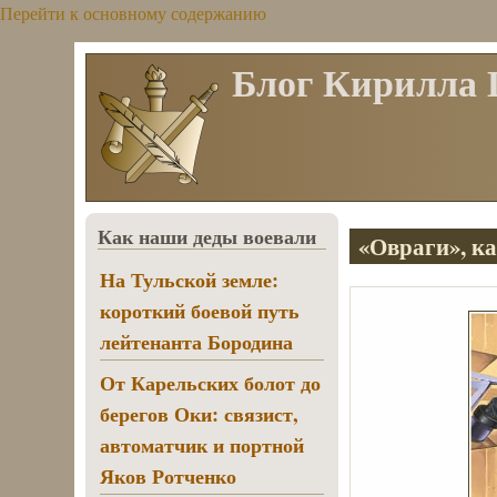
Перейти к основному содержанию
Блог Кирилла
Как наши деды воевали
«Овраги», ка
На Тульской земле:
короткий боевой путь
лейтенанта Бородина
От Карельских болот до
берегов Оки: связист,
автоматчик и портной
Яков Ротченко