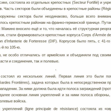
сике, состояла из отдельных крепостных (Secteur Fortifié) и укр
ов. Часть секторов были объединены в крепостные районы (Région 
оружены сектора были неодинаково, больше всего вниман
лось крепостным районам на франко-германской границе. Пута
 Мажино вносило ещё и то, что началась её структурная реорга
нов, стали формироваться крепостные корпуса Corps d'Armée de
on d'Infanterie de Forteresse (DIF). Корпусов было пять, с 41-го
-й по 105-ю.
и, не особо отличались от армейских и объединяли под свои
асти и соединения, так и полевые.
состоял из нескольких линий. Первая линия это были по
 Gardes Frontières), задача которых была в непосредственном 
нападении. За ними должна была идти полоса заграждений (про
 далее основная линия укреплений и за ними полоса обороны
олевые войска.
укреплений (ligne principale de résistance) состояла из «ов