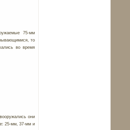
ооружаемые 75-мм
крывающимися, то
скались во время
к вооружались они
: 25-мм, 37-мм и