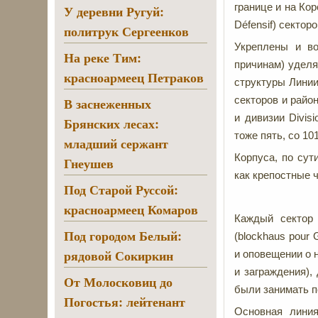
границе и на Кор
У деревни Ругуй:
Défensif) сектор
политрук Сергеенков
Укреплены и во
На реке Тим:
причинам) уделя
красноармеец Петраков
структуры Линии
секторов и райо
В заснеженных
и дивизии Divisi
Брянских лесах:
тоже пять, со 101
младший сержант
Корпуса, по сут
Гнеушев
как крепостные ч
Под Старой Руссой:
красноармеец Комаров
Каждый сектор 
Под городом Белый:
(blockhaus pour
рядовой Сокиркин
и оповещении о 
и заграждения),
От Молосковиц до
были занимать п
Погостья: лейтенант
Основная линия 