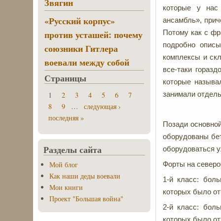
Звягин
которые у нас 
«Русский корпус»
ансамбль», прич
против усташей: почему
Потому как с ф
подробно опис
союзники Гитлера
комплексы и скл
воевали между собой
все-таки горазд
Страницы
которые называ
занимали отдельн
1
2
3
4
5
6
7
8
9
…
следующая ›
последняя »
Позади основной
оборудованы бет
Разделы сайта
оборудоваться у
Мой блог
Форты на северо
Как наши деды воевали
1-й класс: бол
Мои книги
которых было от 
Проект "Большая война"
2-й класс: бол
которых было от 