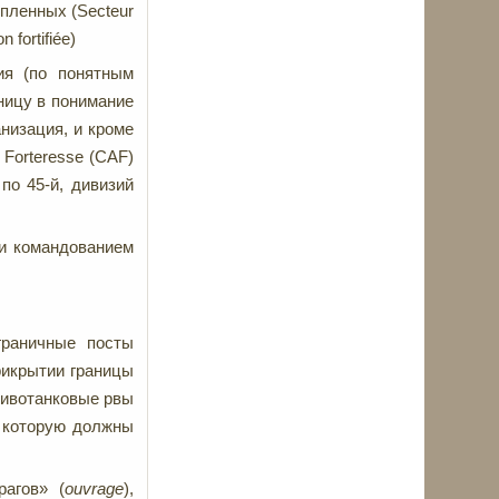
епленных (Secteur
fortifiée)
ия (по понятным
ницу в понимание
низация, и кроме
 Forteresse (CAF)
 по 45-й, дивизий
ми командованием
граничные посты
прикрытии границы
тивотанковые рвы
, которую должны
рагов» (
ouvrage
),