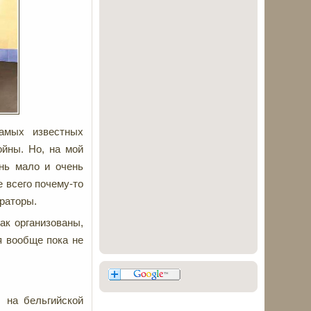
амых известных
ойны. Но, на мой
ень мало и очень
е всего почему-то
раторы.
ак организованы,
я вообще пока не
 на бельгийской