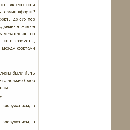
ось «крепостной
ь термин «форт»?
форты до сих пор
подземные жилые
замечательно, но
ашни и казематы,
ки между фортами
должны были быть
 это должно было
роны.
м.
 вооружением, в
 вооружением, в