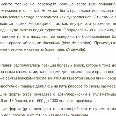
как-то только не переводят, больше всего мне понравил
ем именно в кавычках. Но может быть правильнее использоват
ранцузского
ouvrage
переводится как «укрепление». Эти самые 
ываются всеми желающими, так как внутри это огромные 
ады, куда охотно водят туристов. Оборудованы они, конечно, 
о важнее то, что находится на поверхности: бронированные б
лись просто «боевыми блоками» (bloc de combat). Промежут
ые бетонные казематы (casemates d'intervalle).
 линии располагались позиции полевых войск, которые тоже 
онными казематами, капонирами для артиллерии и пр., но все
же самим войсками после занятиями ими этой самой линии обо
-восточной границе делились на пять классов по своим размера
ьшие форты (gros ouvrages) с артиллерийским и пулеметным
6 до 19 блоков, и от 600 до 1000 человек гарнизона.
ьшие форты (gros ouvrages) с артиллерийским и пулеметным
5 до 9 блоков, и от 250 до 600 человек гарнизона.