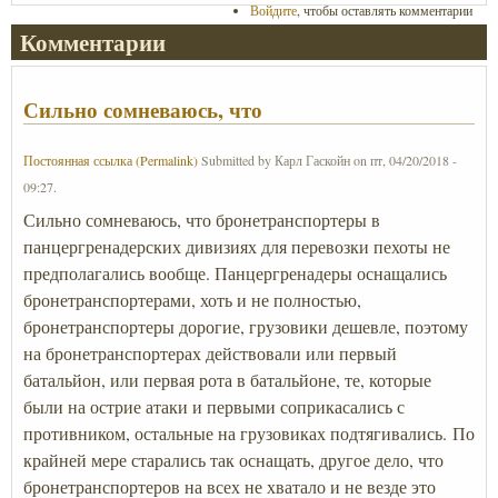
Войдите
, чтобы оставлять комментарии
Комментарии
Сильно сомневаюсь, что
Постоянная ссылка (Permalink)
Submitted by
Карл Гаскойн
on
пт, 04/20/2018 -
09:27
.
Сильно сомневаюсь, что бронетранспортеры в
панцергренадерских дивизиях для перевозки пехоты не
предполагались вообще. Панцергренадеры оснащались
бронетранспортерами, хоть и не полностью,
бронетранспортеры дорогие, грузовики дешевле, поэтому
на бронетранспортерах действовали или первый
батальйон, или первая рота в батальйоне, те, которые
были на острие атаки и первыми соприкасались с
противником, остальные на грузовиках подтягивались. По
крайней мере старались так оснащать, другое дело, что
бронетранспортеров на всех не хватало и не везде это