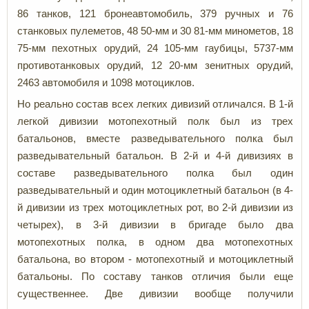
86 танков, 121 бронеавтомобиль, 379 ручных и 76
станковых пулеметов, 48 50-мм и 30 81-мм минометов, 18
75-мм пехотных орудий, 24 105-мм гаубицы, 5737-мм
противотанковых орудий, 12 20-мм зенитных орудий,
2463 автомобиля и 1098 мотоциклов.
Но реально состав всех легких дивизий отличался. В 1-й
легкой дивизии мотопехотный полк был из трех
батальонов, вместе разведывательного полка был
разведывательный батальон. В 2-й и 4-й дивизиях в
составе разведывательного полка был один
разведывательный и один мотоциклетный батальон (в 4-
й дивизии из трех мотоциклетных рот, во 2-й дивизии из
четырех), в 3-й дивизии в бригаде было два
мотопехотных полка, в одном два мотопехотных
батальона, во втором - мотопехотный и мотоциклетный
батальоны. По составу танков отличия были еще
существеннее. Две дивизии вообще получили