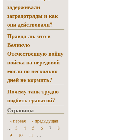
задерживали
заградотряды и как
они действовали?
Правда ли, что в
Великую
Отечественную войну
войска на передовой
могли по несколько
дней не кормить?
Почему танк трудно
подбить гранатой?
Страницы
« первая
‹ предыдущая
…
3
4
5
6
7
8
9
10
11
…