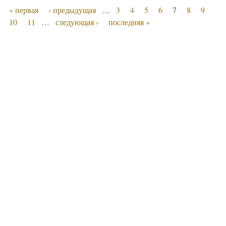
« первая
‹ предыдущая
…
3
4
5
6
7
8
9
10
11
…
следующая ›
последняя »