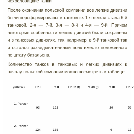
чехословацкие танки.
После окончания польской компании все легкие дивизии
были переформированы в танковые: 1-я легкая стала 6-й
танковой, 2-я — 7-й, 3-я — 8-й и 4-я — 9-й. Причем
некоторые особенности легких дивизий были сохранены
и в танковых дивизиях, так, например, в 9-й танковой так
и остался разведывательный полк вместо положенного
по штату батальона.
Количество танков в танковых и легких дивизиях к
началу польской компании можно посмотреть в таблице:
Дивизии
Pz.I
Pz.II
Pz.35 (t)
Pz.38 (t)
Pz.III
Pz.IV
1. Panzer
93
122
—
—
26
56
2. Panzer
124
155
—
—
6
17