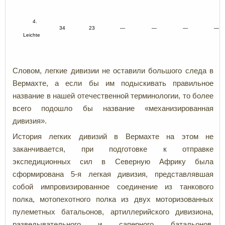
4.
34
23
—
—
—
—
Leichte
Словом, легкие дивизии не оставили большого следа в
Вермахте, а если бы им подыскивать правильное
название в нашей отечественной терминологии, то более
всего подошло бы название «механизированная
дивизия».
История легких дивизий в Вермахте на этом не
заканчивается, при подготовке к отправке
экспедиционных сил в Северную Африку была
сформирована 5-я легкая дивизия, представлявшая
собой импровизированное соединение из танкового
полка, мотопехотного полка из двух моторизованных
пулеметных батальонов, артиллерийского дивизиона,
разведывательного и саперного батальонов,