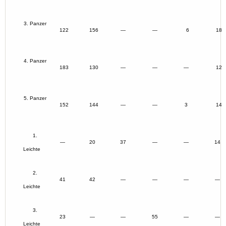
3. Panzer
122
156
—
—
6
18
4. Panzer
183
130
—
—
—
12
5. Panzer
152
144
—
—
3
14
1.
—
20
37
—
—
14
Leichte
2.
41
42
—
—
—
—
Leichte
3.
23
—
—
55
—
—
Leichte