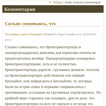
Войдите
, чтобы оставлять комментарии
Комментарии
Сильно сомневаюсь, что
Постоянная ссылка (Permalink)
Submitted by
Карл Гаскойн
on
пт, 04/20/2018 -
09:27
.
Сильно сомневаюсь, что бронетранспортеры в
панцергренадерских дивизиях для перевозки пехоты не
предполагались вообще. Панцергренадеры оснащались
бронетранспортерами, хоть и не полностью,
бронетранспортеры дорогие, грузовики дешевле, поэтому
на бронетранспортерах действовали или первый
батальйон, или первая рота в батальйоне, те, которые
были на острие атаки и первыми соприкасались с
противником, остальные на грузовиках подтягивались. По
крайней мере старались так оснащать, другое дело, что
бронетранспортеров на всех не хватало и не везде это