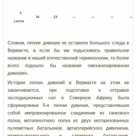
4.
34
23
—
—
—
—
Leichte
Словом, легкие дивизии не оставили большого следа в
Вермахте, а если бы им подыскивать правильное
название в нашей отечественной терминологии, то более
всего подошло бы название «механизированная
дивизия».
История легких дивизий в Вермахте на этом не
заканчивается, при подготовке к отправке
экспедиционных сил в Северную Африку была
сформирована 5-я легкая дивизия, представлявшая
собой импровизированное соединение из танкового
полка, мотопехотного полка из двух моторизованных
пулеметных батальонов, артиллерийского дивизиона,
разведывательного и саперного батальонов,