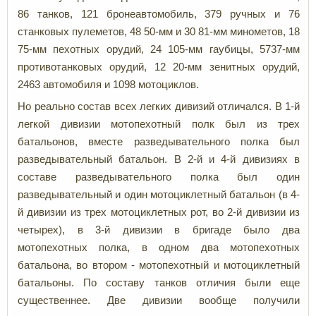
86 танков, 121 бронеавтомобиль, 379 ручных и 76
станковых пулеметов, 48 50-мм и 30 81-мм минометов, 18
75-мм пехотных орудий, 24 105-мм гаубицы, 5737-мм
противотанковых орудий, 12 20-мм зенитных орудий,
2463 автомобиля и 1098 мотоциклов.
Но реально состав всех легких дивизий отличался. В 1-й
легкой дивизии мотопехотный полк был из трех
батальонов, вместе разведывательного полка был
разведывательный батальон. В 2-й и 4-й дивизиях в
составе разведывательного полка был один
разведывательный и один мотоциклетный батальон (в 4-
й дивизии из трех мотоциклетных рот, во 2-й дивизии из
четырех), в 3-й дивизии в бригаде было два
мотопехотных полка, в одном два мотопехотных
батальона, во втором - мотопехотный и мотоциклетный
батальоны. По составу танков отличия были еще
существеннее. Две дивизии вообще получили