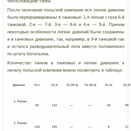
чехословацкие танки.
После окончания польской компании все легкие дивизии
были переформированы в танковые: 1-я легкая стала 6-й
танковой, 2-я — 7-й, 3-я — 8-й и 4-я — 9-й. Причем
некоторые особенности легких дивизий были сохранены
и в танковых дивизиях, так, например, в 9-й танковой так
и остался разведывательный полк вместо положенного
по штату батальона.
Количество танков в танковых и легких дивизиях к
началу польской компании можно посмотреть в таблице:
Дивизии
Pz.I
Pz.II
Pz.35 (t)
Pz.38 (t)
Pz.III
Pz.IV
1. Panzer
93
122
—
—
26
56
2. Panzer
124
155
—
—
6
17