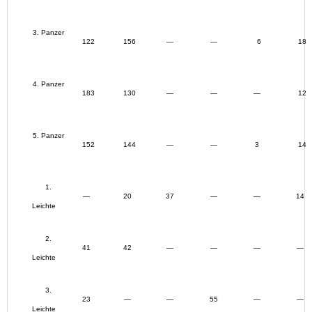
3. Panzer
122
156
—
—
6
18
4. Panzer
183
130
—
—
—
12
5. Panzer
152
144
—
—
3
14
1.
—
20
37
—
—
14
Leichte
2.
41
42
—
—
—
—
Leichte
3.
23
—
—
55
—
—
Leichte