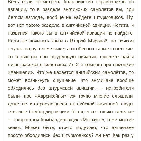
Ведь если посмотреть большинство справочников по
авиации, то в разделе английских самолётов вы, при
беглом взгляде, вообще не найдёте штурмовиков. Ну,
вот нет такого раздела в английской авиации. Кстати, и
названия такого вы в английской авиации не найдёте.
Если же почитать книги о Второй Мировой, во всяком
случае на русском языке, а особенно старые советские,
то в них вы про штурмовую авиацию сможете найти
лишь рассказ о советских Ил-2 и немного про немецкие
«Хеншели». Что же касается английских самолётов, то
может возникнуть ощущение, что англичане вообще
обходились без штурмовой авиации — истребители
были, про «Харрикейны» уж точно многие слышали,
даже не интересующиеся английской авиацией люди,
тяжелые бомбардировщики были, и не только тяжелые
— скоростной бомбардировщик «Москито», тоже многие
знают. Может быть, кто-то подумает, что англичане
просто обходились без штурмовиков? Ан нет. Как раз у