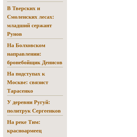
В Тверских и
Смоленских лесах:
младший сержант
Рунов
На Болховском
направлении:
бронебойщик Денисов
На подступах к
Москве: связист
Тарасенко
У деревни Ругуй:
политрук Сергеенков
На реке Тим:
красноармеец