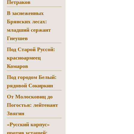
Петраков
В заснеженных
Брянских лесах:
младший сержант
Гнеушев
Под Старой Руссой:
красноармеец
Комаров
Под городом Белый:
рядовой Сокиркин
От Молосковиц до
Погостья: лейтенант
Звягин
«Русский корпус»
против усташей: