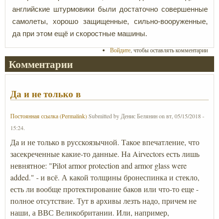
английские штурмовики были достаточно совершенные
самолеты, хорошо защищенные, сильно-вооруженные,
да при этом ещё и скоростные машины.
Войдите
, чтобы оставлять комментарии
Комментарии
Да и не только в
Постоянная ссылка (Permalink)
Submitted by
Денис Белянин
on
вт, 05/15/2018 -
15:24
.
Да и не только в русскоязычной. Такое впечатление, что
засекреченные какие-то данные. На Airvectors есть лишь
невнятное: "Pilot armor protection and armor glass were
added." - и всё. А какой толщины бронеспинка и стекло,
есть ли вообще протектирование баков или что-то еще -
полное отсутствие. Тут в архивы лезть надо, причем не
наши, а ВВС Великобритании. Или, например,