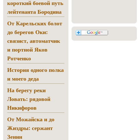
короткий боевой путь
лейтенанта Бородина
От Карельских болот
до берегов Оки:
связист, автоматчик
и портной Яков
Ротченко
История одного полка
и моего деда
На берегу реки
Ловать: рядовой
Никифоров
От Можайска и до
Жиздры: сержант
Зенин