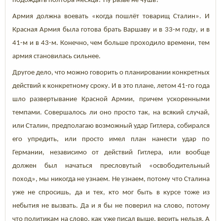
подождать полтора месяца? Ну разве не чушь?
Армия должна воевать «когда пошлёт товарищ Сталин». И
Красная Армия была готова брать Варшаву и в 33-м году, и в
41-м и в 43-м. Конечно, чем больше проходило времени, тем
армия становилась сильнее.
Другое дело, что можно говорить о планировании конкретных
действий к конкретному сроку. И в это плане, летом 41-го года
шло развертывание Красной Армии, причем ускоренными
темпами. Совершалось ли оно просто так, на всякий случай,
или Сталин, предполагаю возможный удар Гитлера, собирался
его упредить, или просто имел план нанести удар по
Германии, независимо от действий Гитлера, или вообще
должен был начаться пресловутый «освободительный
поход», мы никогда не узнаем. Не узнаем, потому что Сталина
уже не спросишь, да и тех, кто мог быть в курсе тоже из
небытия не вызвать. Да и я бы не поверил на слово, потому
что политикам на слово, как уже писал выше, верить нельзя. А