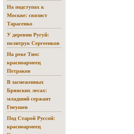
На подступах к
Москве: связист
Тарасенко
У деревни Ругуй:
политрук Сергеенков
На реке Тим:
красноармеец
Петраков
В заснеженных
Брянских лесах:
младший сержант
Гнеушев
Под Старой Руссой:
красноармеец