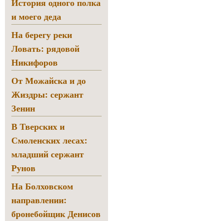
История одного полка
и моего деда
На берегу реки
Ловать: рядовой
Никифоров
От Можайска и до
Жиздры: сержант
Зенин
В Тверских и
Смоленских лесах:
младший сержант
Рунов
На Болховском
направлении:
бронебойщик Денисов