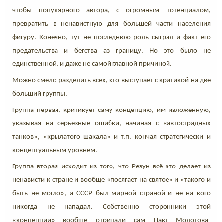
чтобы популярного автора, с огромным потенциалом,
превратить в ненавистную для большей части населения
фигуру. Конечно, тут не последнюю роль сыграл и факт его
предательства и бегства аз границу. Но это было не
единственной, и даже не самой главной причиной.
Можно смело разделить всех, кто выступает с критикой на две
больший группы.
Группа первая, критикует саму концепцию, им изложенную,
указывая на серьёзные ошибки, начиная с «автострадных
танков», «крылатого шакала» и т.п. кончая стратегически и
концептуальным уровнем.
Группа вторая исходит из того, что Резун всё это делает из
ненависти к стране и вообще «посягает на святое» и «такого и
быть не могло», а СССР был мирной страной и не на кого
никогда не нападал. Собственно сторонники этой
«концепции» вообще отрицали сам Пакт Молотова-