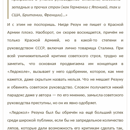
западных и прочих стран (как Германии с Японией, так и
США, Британии, Франции)…»
И с этим не поспоришь. Нигде Резун не пишет о Красной
Армии плохо. Наоборот, он скорее восхищается, причём не
только Красной Армией, но в какой-то степени и
руководством СССР, включая лично товарища Сталина. При
всей уничижительной критике советского строя, трудно не
заметить, что основная продвигаема им концепция в
«Ледоколе», вызывает у него одобрении, которое, как мне
кажется, даже скрытым назвать нельзя. Что не мешает Резуну
и обвинять советское руководство. Словом получается некий
парадокс даже у автора — по его мнению, замысла советского
руководства преступны, но он их явно одобряет.
«Ледокол» Резуна был бы обречён на ещё больший успех
среди широкой публики, если бы не запредельное количество
ляпов, которые дали возможность его критикам сделать так,