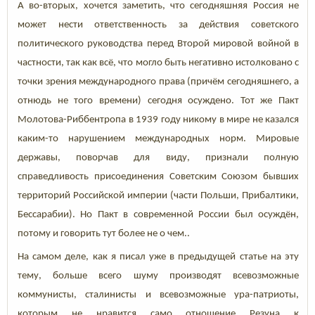
А во-вторых, хочется заметить, что сегодняшняя Россия не
может нести ответственность за действия советского
политического руководства перед Второй мировой войной в
частности, так как всё, что могло быть негативно истолковано с
точки зрения международного права (причём сегодняшнего, а
отнюдь не того времени) сегодня осуждено. Тот же Пакт
Молотова-Риббентропа в 1939 году никому в мире не казался
каким-то нарушением международных норм. Мировые
державы, поворчав для виду, признали полную
справедливость присоединения Советским Союзом бывших
территорий Российской империи (части Польши, Прибалтики,
Бессарабии). Но Пакт в современной России был осуждён,
потому и говорить тут более не о чем..
На самом деле, как я писал уже в предыдущей статье на эту
тему, больше всего шуму производят всевозможные
коммунисты, сталинисты и всевозможные ура-патриоты,
которым не нравится само отношение Резуна к