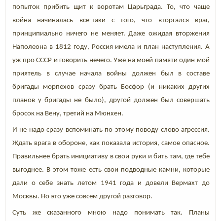
попыток прибить щит к воротам Царьграда. То, что чаще
война начиналась все-таки с того, что вторгался враг,
принципиально ничего не меняет. Даже ожидая вторжения
Наполеона в 1812 году, Россия имела и план наступления. А
уж про СССР и говорить нечего. Уже на моей памяти один мой
приятель в случае начала войны должен был в составе
бригады морпехов сразу брать Босфор (и никаких других
планов у бригады не было), другой должен был совершать
бросок на Вену, третий на Мюнхен.
И не надо сразу вспоминать по этому поводу слово агрессия.
Ждать врага в обороне, как показала история, самое опасное.
Правильнее брать инициативу в свои руки и бить там, где тебе
выгоднее. В этом тоже есть свои подводные камни, которые
дали о себе знать летом 1941 года и довели Вермахт до
Москвы. Но это уже совсем другой разговор.
Суть же сказанного мною надо понимать так. Планы