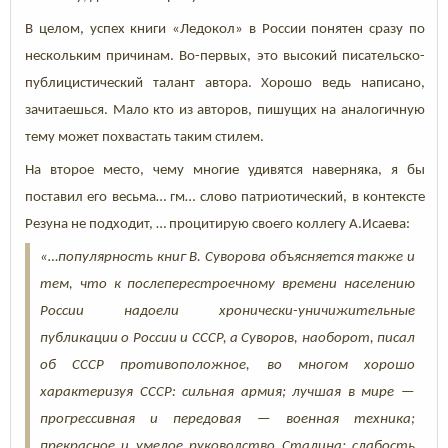
В целом, успех книги «Ледокол» в России понятен сразу по
нескольким причинам. Во-первых, это высокий писательско-
публицистический талант автора. Хорошо ведь написано,
зачитаешься. Мало кто из авторов, пишущих на аналогичную
тему может похвастать таким стилем.
На второе место, чему многие удивятся наверняка, я бы
поставил его весьма… гм… слово патриотический, в контексте
Резуна не подходит, … процитирую своего коллегу А.Исаева:
«…популярность книг В. Суворова объясняется также и
тем, что к послеперестроечному времени населению
России надоели хронически-уничижительные
публикации о России и СССР, а Суворов, наоборот, писал
об СССР противоположное, во многом хорошо
характеризуя СССР: сильная армия; лучшая в мире —
прогрессивная и передовая — военная техника;
прекрасное и умелое руководство Сталина; слабость