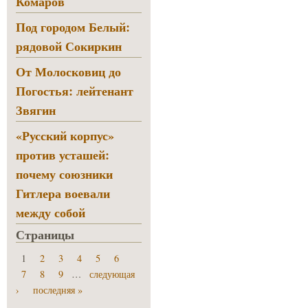
Комаров
Под городом Белый:
рядовой Сокиркин
От Молосковиц до
Погостья: лейтенант
Звягин
«Русский корпус»
против усташей:
почему союзники
Гитлера воевали
между собой
Страницы
1
2
3
4
5
6
7
8
9
…
следующая
›
последняя »