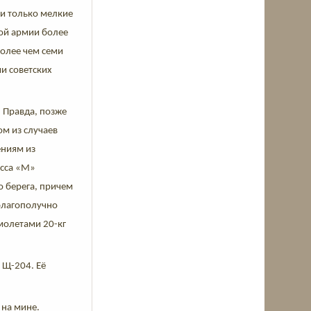
ти только мелкие
кой армии более
более чем семи
ми советских
. Правда, позже
ом из случаев
ениям из
асса «М»
о берега, причем
благополучно
молетами 20-кг
 Щ-204. Её
 на мине.