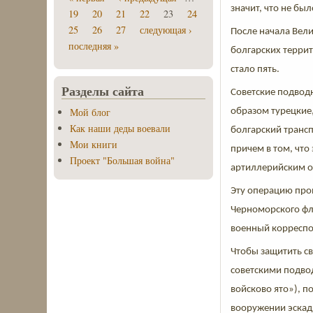
значит, что не бы
19
20
21
22
23
24
25
26
27
следующая ›
После начала Вели
последняя »
болгарских терри
стало пять.
Разделы сайта
Советские подвод
Мой блог
образом турецкие
Как наши деды воевали
болгарский транс
Мои книги
причем в том, что
Проект "Большая война"
артиллерийским о
Эту операцию про
Черноморского фло
военный корреспо
Чтобы защитить с
советскими подво
войсково ято»), п
вооружении эскад