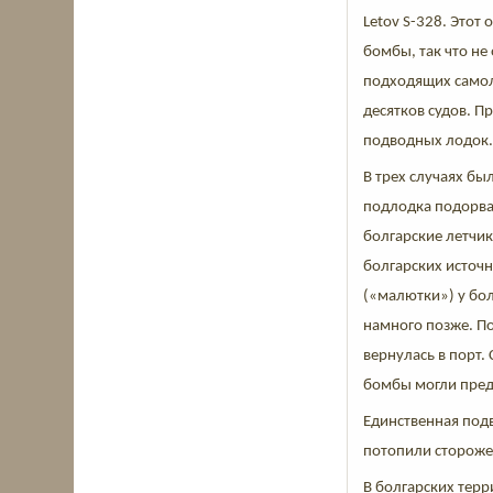
Letov S-328. Это
бомбы, так что н
подходящих самол
десятков судов. П
подводных лодок
В трех случаях бы
подлодка подорвал
болгарские летчи
болгарских источ
(«малютки») у бол
намного позже. П
вернулась в порт
бомбы могли пред
Единственная под
потопили стороже
В болгарских терр