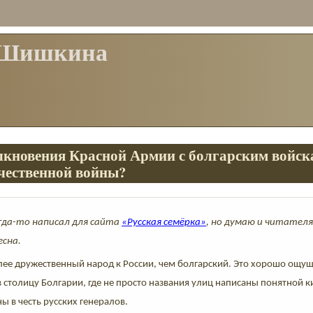
 Шишкина
лкновения Красной Армии с болгарским войск
чественной войны?
гда-то написал для сайта
«Русская семёрка»
, но думаю и читател
есна.
лее дружественный народ к России, чем болгарский. Это хорошо ощу
 столицу Болгарии, где не просто названия улиц написаны понятной 
ы в честь русских генералов.