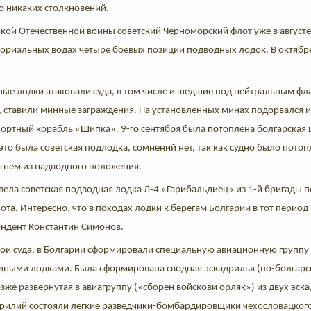
ло никаких столкновений.
кой Отечественной войны советский Черноморский флот уже в августе
ториальных водах четыре боевых позиции подводных лодок. В октябр
ные лодки атаковали суда, в том числе и шедшие под нейтральным фл
, ставили минные заграждения. На установленных минах подорвался и
портный корабль «Шипка». 9-го сентября была потоплена болгарская 
 это была советская подлодка, сомнений нет, так как судно было пото
гнем из надводного положения.
вела советская подводная лодка Л-4 «Гарибальдиец» из 1-й бригады 
та. Интересно, что в походах лодки к берегам Болгарии в тот период
ндент Константин Симонов.
вои суда, в Болгарии сформировали специальную авиационную группу
дными лодками. Была сформирована сводная эскадрилья (по-болгар
озже развернутая в авиагруппу («сборен войскови орляк») из двух эск
рилий состояли легкие разведчики-бомбардировщики чехословацкого