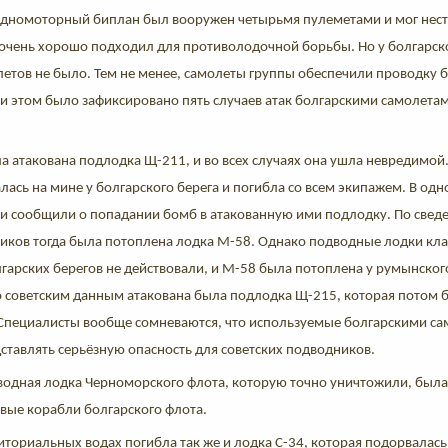
т одномоторный биплан был вооружен четырьмя пулеметами и мог нес
е очень хорошо подходил для противолодочной борьбы. Но у болгарс
етов не было. Тем не менее, самолеты группы обеспечили проводку 
ри этом было зафиксировано пять случаев атак болгарскими самолета
.
ла атакована подлодка Щ-211, и во всех случаях она ушла невредимой
ась на мине у болгарского берега и погибла со всем экипажем. В одн
ки сообщили о попадании бомб в атакованную ими подлодку. По свед
ников тогда была потоплена лодка М-58. Однако подводные лодки кл
гарских берегов не действовали, и М-58 была потоплена у румынског
о советским данным атакована была подлодка Щ-215, которая потом 
. Специалисты вообще сомневаются, что используемые болгарскими са
ставлять серьёзную опасность для советских подводников.
водная лодка Черноморского флота, которую точно уничтожили, была
вые корабли болгарского флота.
иториальных водах погибла так же и лодка С-34, которая подорвалась