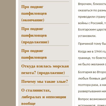
Впрочем, близость
Про подвиг
оказаться по разн
панфиловцев
приводили страну 
(окончание)
войны с Россией, 
Про подвиг
Болгарским царств
панфиловцев
установили.
(продолжение)
Причиной тому был
Про подвиг
Когда же в 1944 г
панфиловцев
границе, то боест
не было желания 
Откуда взялась морская
пехота? (продолжение)
Болгария во Второ
любых боевых дейс
Почему мы такие злые?
полтора раза, а н
О сталинистах,
развертывания не
либералах и оппозиции
Вопрос возможного
вообще
источников, даже 