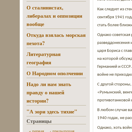
О сталинистах,
Как следует из ст
либералах и оппозиции
сентября 1941 го
вообще
стать более близк
Откуда взялась морская
Однако советская 
пехота?
разведдонесения и
царя Бориса с гл
Литературная
на которой обсуж
география
Германией и СССР…
О Народном ополчении
войне не приходи
Надо ли нам знать
С другой стороны,
правду о нашей
«Румынский, венге
истории?
противотанковой 
"А зори здесь тихие"
В любом случае ва
1940 годах, не р
Страницы
Однако, хоть войн
« первая
‹ предыдущая
…