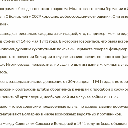
енограммы беседы советского наркома Молотова с послом Германии в 
да: «С Болгарией у СССР хорошие, добрососедские отношения. Они им
ими».
разведка пристально следила за ситуацией, что, например, можно вид
з Софии от 14-го мая 1941 года. В котором говориться, что была встр
авнокомандующим сухопутными войсками Вермахта генерал-фельдма
далось «поведении Болгарии в случае возникновения военного конфл
». Итоги беседы неизвестны, но судя по другим данным, ожидать учас
лось.
 есть разведывательное донесение от
30-го апреля 1941 года, в котор
рский и болгарский штабы обратились к немцам с просьбой о срочно
и зенитной артиллерии, необходимой им в случае войны с СССР.»
жно, что все советские предвоенные планы по развертывания вооруже
ассматривают Болгарию в числе возможных вероятных противников.
а между Советским Союзом и Болгарией в 1941 году не была объявлена