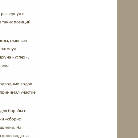
 развернул в
е таких позиций
агом, главным
 затонул
шхуна «Успех»,
плено
подводных лодок
 принимал участие
 для борьбы с
«
ски
сборно
адрилий. На
 производства