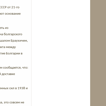
СССР от 21-го
еют основание
еть из
еча болгарского
ршалом Браухичем,
икта между
тие Болгарии в
ом сообщается, что:
й доставке
нных сил в 1938 и
, это совсем не