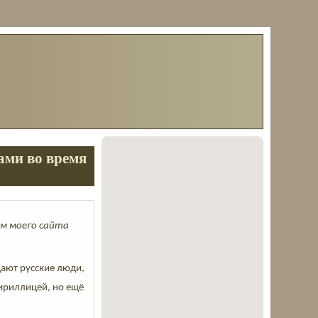
ами во время
ям моего сайта
щают русские люди,
кириллицей, но ещё