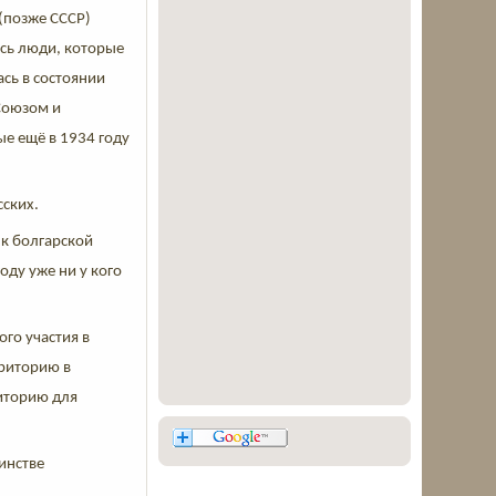
(позже СССР)
ись люди, которые
сь в состоянии
Союзом и
е ещё в 1934 году
сских.
 к болгарской
оду уже ни у кого
ого участия в
рриторию в
риторию для
инстве