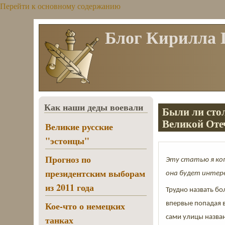
Перейти к основному содержанию
Блог Кирилла
Как наши деды воевали
Были ли сто
Великой Оте
Великие русские
"эстонцы"
Прогноз по
Эту статью я ко
президентским выборам
она будет интер
из 2011 года
Трудно назвать бо
Кое-что о немецких
впервые попадая в
сами улицы назван
танках