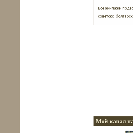
Все экипажи подв
советско-болгарск
Мой канал на