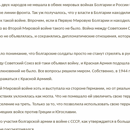
 двух народов не мешала в обеих мировых войнах Болгарии и России 
ые линии фронта. Так уж получалось, что у власти в Болгарии находил
к такой войне. Впрочем, если в Первую Мировую Болгарии и находила
то во Второй Мировой войне такого не было. Война между Советским 
о не объявлялась, и сохранялись дипломатические отношения, которы
о понимание, что болгарские солдаты просто не станут стрелять в ру
оду Советский Союз всё-таки объявил войну, и Красная Армия подошла
олкновений не было. Все вопросы решили миром. Собственно, в 1944 г
сражаться с Красной Армией.
й Мировой войне хоть и выступала на стороне Германии, но от реальн
твиях уклонялась как могла. Что не помешало ей увеличить свою те
аселение на треть. Только за то, что позволила использовать свою тер
мецких войск против Греции и Югославии.
 участия болгарской армии в войне с СССР, как утверждается в больш
не рассматривался.