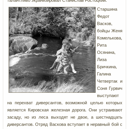
талантливо экранизировал Станислав Ростоцкий.
Старшина
Федот
Васков,
бойцы Женя
Комелькова,
Рита
Осянина,
Лиза
Бричкина,
Галина
Четвертак и
Соня Гурвич
выступают
на перехват диверсантов, возможной целью которых
является Кировская железная дорога. Они устраивают
засаду, но из леса выходят не двое, а шестнадцать
диверсантов. Отряд Васкова вступает в неравный бой с