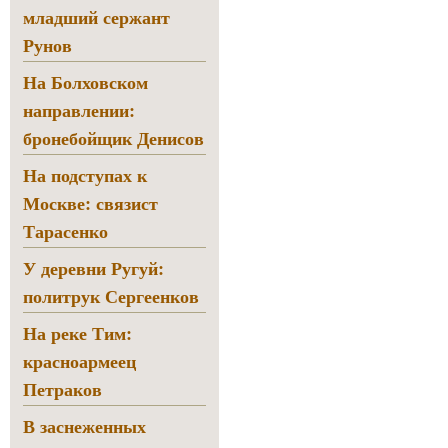
младший сержант
Рунов
На Болховском
направлении:
бронебойщик Денисов
На подступах к
Москве: связист
Тарасенко
У деревни Ругуй:
политрук Сергеенков
На реке Тим:
красноармеец
Петраков
В заснеженных