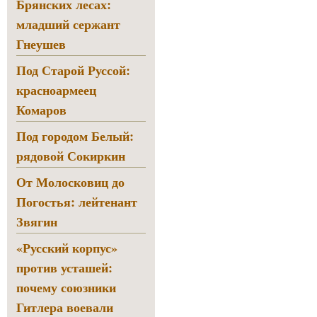
Брянских лесах:
младший сержант
Гнеушев
Под Старой Руссой:
красноармеец
Комаров
Под городом Белый:
рядовой Сокиркин
От Молосковиц до
Погостья: лейтенант
Звягин
«Русский корпус»
против усташей:
почему союзники
Гитлера воевали