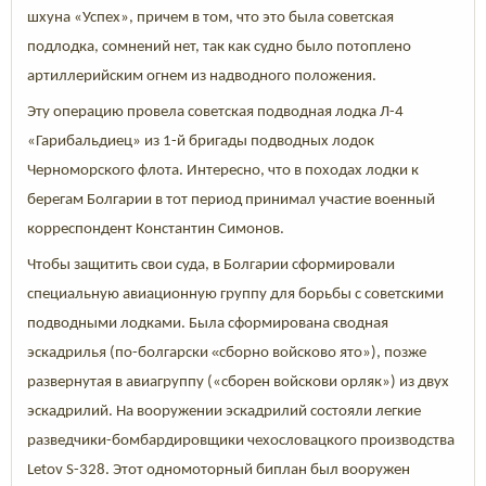
шхуна «Успех», причем в том, что это была советская
подлодка, сомнений нет, так как судно было потоплено
артиллерийским огнем из надводного положения.
Эту операцию провела советская подводная лодка Л-4
«Гарибальдиец» из 1-й бригады подводных лодок
Черноморского флота. Интересно, что в походах лодки к
берегам Болгарии в тот период принимал участие военный
корреспондент Константин Симонов.
Чтобы защитить свои суда, в Болгарии сформировали
специальную авиационную группу для борьбы с советскими
подводными лодками. Была сформирована сводная
«
эскадрилья (по-болгарски
сборно войсково ято»), позже
развернутая в авиагруппу («сборен войскови орляк») из двух
эскадрилий. На вооружении эскадрилий состояли легкие
разведчики-бомбардировщики чехословацкого производства
Letov S-328. Этот одномоторный биплан был вооружен