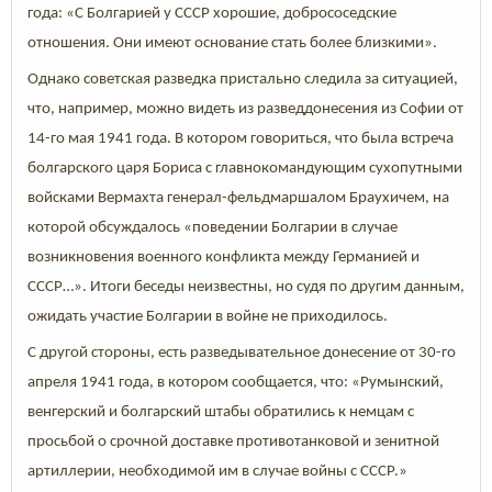
года: «С Болгарией у СССР хорошие, добрососедские
отношения. Они имеют основание стать более близкими».
Однако советская разведка пристально следила за ситуацией,
что, например, можно видеть из разведдонесения из Софии от
14-го мая 1941 года. В котором говориться, что была встреча
болгарского царя Бориса с главнокомандующим сухопутными
войсками Вермахта генерал-фельдмаршалом Браухичем, на
которой обсуждалось «поведении Болгарии в случае
возникновения военного конфликта между Германией и
СССР…». Итоги беседы неизвестны, но судя по другим данным,
ожидать участие Болгарии в войне не приходилось.
С другой стороны, есть разведывательное донесение от
30-го
апреля 1941 года, в котором сообщается, что: «Румынский,
венгерский и болгарский штабы обратились к немцам с
просьбой о срочной доставке противотанковой и зенитной
артиллерии, необходимой им в случае войны с СССР.»