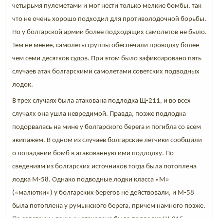
четырьмя пулеметами и мог нести только мелкие бомбы, так
что не очень хорошо подходил для противолодочной борьбы.
Но у болгарской армии более подходящих самолетов не было.
Тем не менее, самолеты группы обеспечили проводку более
чем семи десятков судов. При этом было зафиксировано пять
случаев атак болгарскими самолетами советских подводных
лодок.
В трех случаях была атакована подлодка Щ-211, и во всех
случаях она ушла невредимой. Правда, позже подлодка
подорвалась на мине у болгарского берега и погибла со всем
экипажем. В одном из случаев болгарские летчики сообщили
о попадании бомб в атакованную ими подлодку. По
сведениям из болгарских источников тогда была потоплена
лодка М-58. Однако подводные лодки класса «М»
(«малютки») у болгарских берегов не действовали, и М-58
была потоплена у румынского берега, причем намного позже.