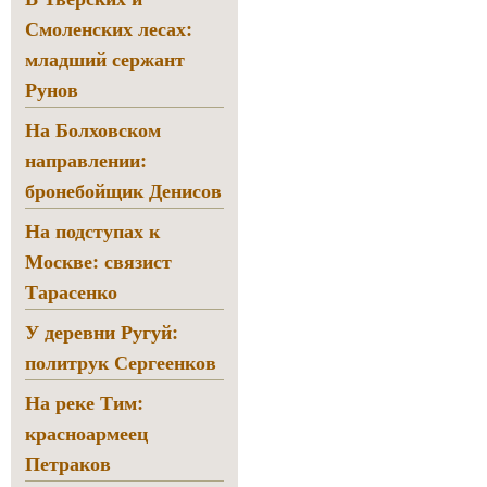
Смоленских лесах:
младший сержант
Рунов
На Болховском
направлении:
бронебойщик Денисов
На подступах к
Москве: связист
Тарасенко
У деревни Ругуй:
политрук Сергеенков
На реке Тим:
красноармеец
Петраков