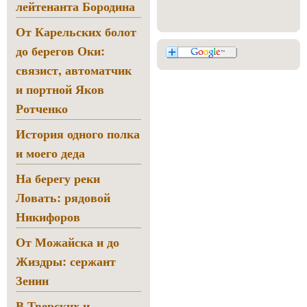
лейтенанта Бородина
От Карельских болот
до берегов Оки:
связист, автоматчик
и портной Яков
Ротченко
История одного полка
и моего деда
На берегу реки
Ловать: рядовой
Никифоров
От Можайска и до
Жиздры: сержант
Зенин
В Тверских и