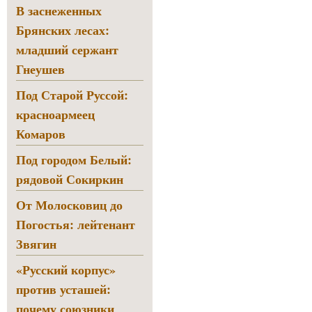
В заснеженных
Брянских лесах:
младший сержант
Гнеушев
Под Старой Руссой:
красноармеец
Комаров
Под городом Белый:
рядовой Сокиркин
От Молосковиц до
Погостья: лейтенант
Звягин
«Русский корпус»
против усташей:
почему союзники