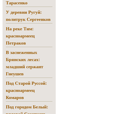
Тарасенко
У деревни Ругуй:
политрук Сергеенков
На реке Тим:
красноармеец
Петраков
В заснеженных
Брянских лесах:
младший сержант
Гнеушев
Под Старой Руссой:
красноармеец
Комаров
Под городом Белый:
рядовой Сокиркин