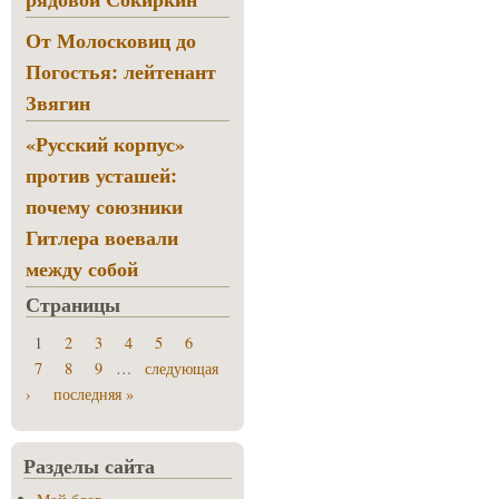
От Молосковиц до
Погостья: лейтенант
Звягин
«Русский корпус»
против усташей:
почему союзники
Гитлера воевали
между собой
Страницы
1
2
3
4
5
6
7
8
9
…
следующая
›
последняя »
Разделы сайта