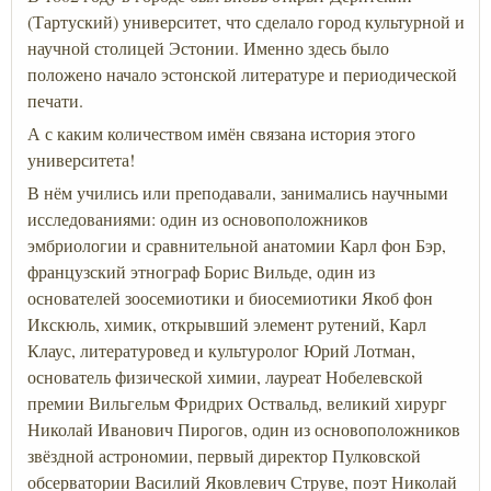
(Тартуский) университет, что сделало город культурной и
научной столицей Эстонии. Именно здесь было
положено начало эстонской литературе и периодической
печати.
А с каким количеством имён связана история этого
университета!
В нём учились или преподавали, занимались научными
исследованиями: один из основоположников
эмбриологии и сравнительной анатомии Карл фон Бэр,
французский этнограф Борис Вильде, один из
основателей зоосемиотики и биосемиотики Якоб фон
Икскюль, химик, открывший элемент рутений, Карл
Клаус, литературовед и культуролог Юрий Лотман,
основатель физической химии, лауреат Нобелевской
премии Вильгельм Фридрих Оствальд, великий хирург
Николай Иванович Пирогов, один из основоположников
звёздной астрономии, первый директор Пулковской
обсерватории Василий Яковлевич Струве, поэт Николай