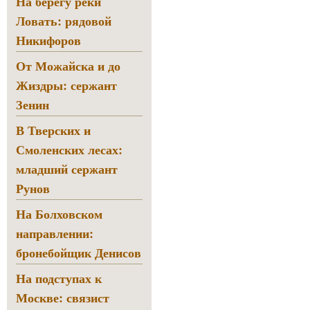
На берегу реки
Ловать: рядовой
Никифоров
От Можайска и до
Жиздры: сержант
Зенин
В Тверских и
Смоленских лесах:
младший сержант
Рунов
На Болховском
направлении:
бронебойщик Денисов
На подступах к
Москве: связист