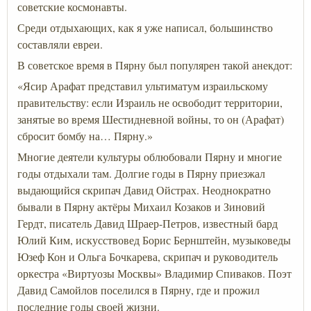
советские космонавты.
Среди отдыхающих, как я уже написал, большинство
составляли евреи.
В советское время в Пярну был популярен такой анекдот:
«Ясир Арафат представил ультиматум израильскому
правительству: если Израиль не освободит территории,
занятые во время Шестидневной войны, то он (Арафат)
сбросит бомбу на… Пярну.»
Многие деятели культуры облюбовали Пярну и многие
годы отдыхали там. Долгие годы в Пярну приезжал
выдающийся скрипач Давид Ойстрах. Неоднократно
бывали в Пярну актёры Михаил Козаков и Зиновий
Гердт, писатель Давид Шраер-Петров, известный бард
Юлий Ким, искусствовед Борис Бернштейн, музыковеды
Юзеф Кон и Ольга Бочкарева, скрипач и руководитель
оркестра «Виртуозы Москвы» Владимир Спиваков. Поэт
Давид Самойлов поселился в Пярну, где и прожил
последние годы своей жизни.