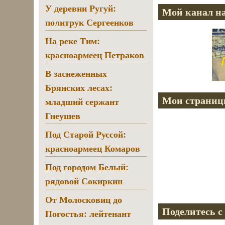
У деревни Ругуй:
Мой канал на
политрук Сергеенков
На реке Тим:
красноармеец Петраков
В заснеженных
Брянских лесах:
Мои страниц
младший сержант
Гнеушев
Под Старой Руссой:
красноармеец Комаров
Под городом Белый:
рядовой Сокиркин
От Молосковиц до
Поделитесь с
Погостья: лейтенант