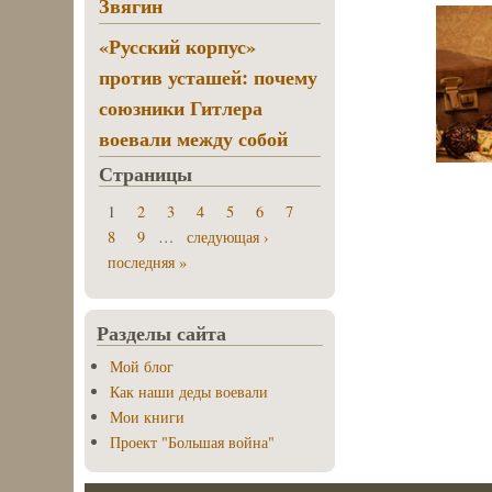
Звягин
«Русский корпус»
против усташей: почему
союзники Гитлера
воевали между собой
Страницы
1
2
3
4
5
6
7
8
9
…
следующая ›
последняя »
Разделы сайта
Мой блог
Как наши деды воевали
Мои книги
Проект "Большая война"