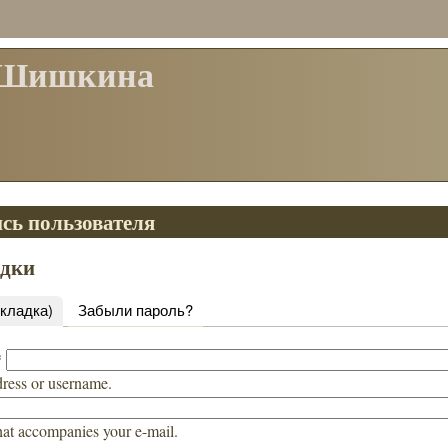
 Шишкина
сь пользователя
адки
вкладка)
Забыли пароль?
*
dress or username.
hat accompanies your e-mail.