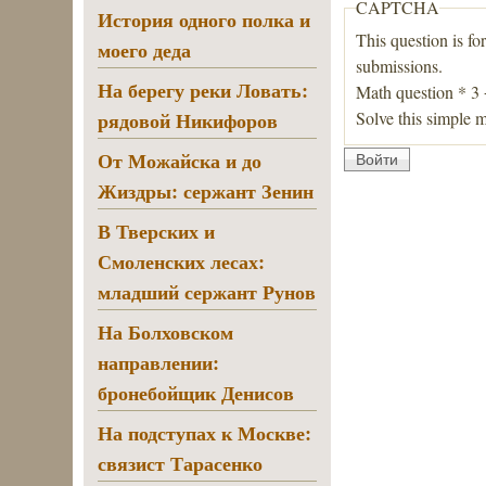
CAPTCHA
История одного полка и
This question is fo
моего деда
submissions.
На берегу реки Ловать:
Math question
*
3
Solve this simple m
рядовой Никифоров
От Можайска и до
Жиздры: сержант Зенин
В Тверских и
Смоленских лесах:
младший сержант Рунов
На Болховском
направлении:
бронебойщик Денисов
На подступах к Москве:
связист Тарасенко