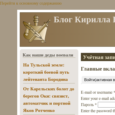
Перейти к основному содержанию
Блог Кирилла
Как наши деды воевали
Учётная запи
На Тульской земле:
Главные вкл
короткий боевой путь
лейтенанта Бородина
Войти
(активная 
От Карельских болот до
E-mail or username
берегов Оки: связист,
Enter your e-mail ad
автоматчик и портной
Пароль
*
Яков Ротченко
Enter the password t