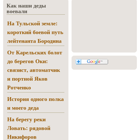
Как наши деды
воевали
На Тульской земле:
короткий боевой путь
лейтенанта Бородина
От Карельских болот
до берегов Оки:
связист, автоматчик
и портной Яков
Ротченко
История одного полка
и моего деда
На берегу реки
Ловать: рядовой
Никифоров