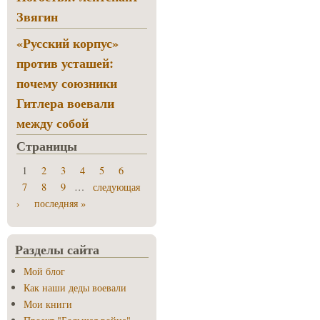
Звягин
«Русский корпус»
против усташей:
почему союзники
Гитлера воевали
между собой
Страницы
1
2
3
4
5
6
7
8
9
…
следующая
›
последняя »
Разделы сайта
Мой блог
Как наши деды воевали
Мои книги