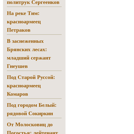
политрук Сергеенков
На реке Тим:
красноармеец
Петраков
В заснеженных
Брянских лесах:
младший сержант
Гнеушев
Под Старой Руссой:
красноармеец
Комаров
Под городом Белый:
рядовой Сокиркин
От Молосковиц до
Погостья: лейтенант