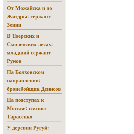
От Можайска и до
Жиздры: сержант
Зенин
В Тверских и
Смоленских лесах:
младший сержант
Рунов
На Болховском
направлении:
бронебойщик Денисов
На подступах к
Москве: связист
Тарасенко
У деревни Ругуй: