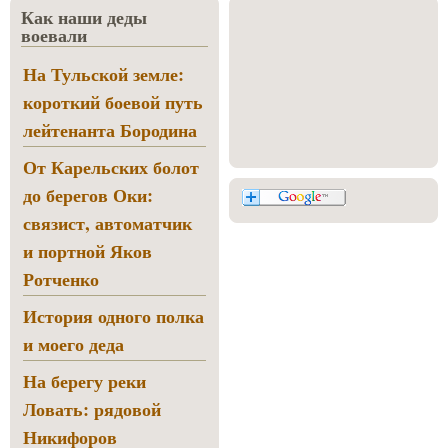
Как наши деды
воевали
На Тульской земле:
короткий боевой путь
лейтенанта Бородина
От Карельских болот
до берегов Оки:
связист, автоматчик
и портной Яков
Ротченко
История одного полка
и моего деда
На берегу реки
Ловать: рядовой
Никифоров