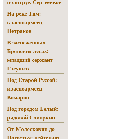
политрук Сергеенков
На реке Тим:
красноармеец
Петраков
В заснеженных
Брянских лесах:
младший сержант
Гнеушев
Под Старой Руссой:
красноармеец
Комаров
Под городом Белый:
рядовой Сокиркин
От Молосковиц до
Погостья: лейтенант