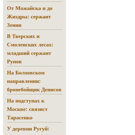
От Можайска и до
Жиздры: сержант
Зенин
В Тверских и
Смоленских лесах:
младший сержант
Рунов
На Болховском
направлении:
бронебойщик Денисов
На подступах к
Москве: связист
Тарасенко
У деревни Ругуй: