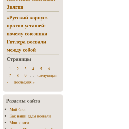
Звягин
«Русский корпус»
против усташей:
почему союзники
Гитлера воевали
между собой
Страницы
1
2
3
4
5
6
7
8
9
…
следующая
›
последняя »
Разделы сайта
Мой блог
Как наши деды воевали
Мои книги