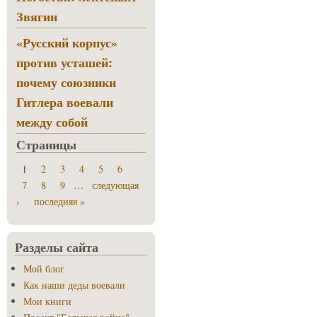
Звягин
«Русский корпус»
против усташей:
почему союзники
Гитлера воевали
между собой
Страницы
1
2
3
4
5
6
7
8
9
…
следующая
›
последняя »
Разделы сайта
Мой блог
Как наши деды воевали
Мои книги