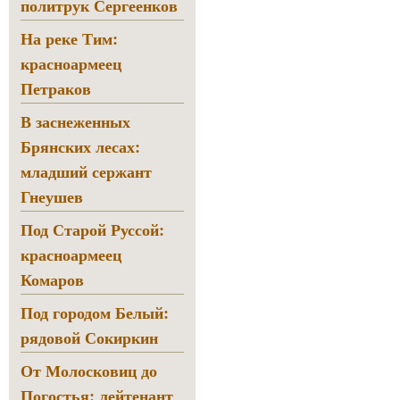
политрук Сергеенков
На реке Тим:
красноармеец
Петраков
В заснеженных
Брянских лесах:
младший сержант
Гнеушев
Под Старой Руссой:
красноармеец
Комаров
Под городом Белый:
рядовой Сокиркин
От Молосковиц до
Погостья: лейтенант