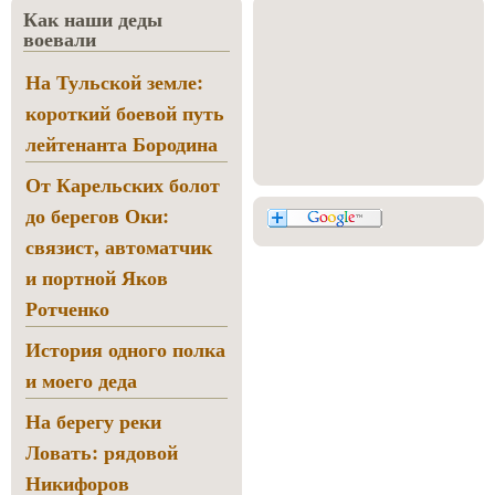
Как наши деды
воевали
На Тульской земле:
короткий боевой путь
лейтенанта Бородина
От Карельских болот
до берегов Оки:
связист, автоматчик
и портной Яков
Ротченко
История одного полка
и моего деда
На берегу реки
Ловать: рядовой
Никифоров