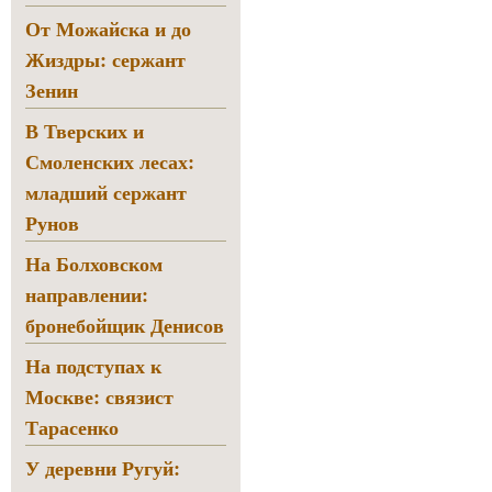
От Можайска и до
Жиздры: сержант
Зенин
В Тверских и
Смоленских лесах:
младший сержант
Рунов
На Болховском
направлении:
бронебойщик Денисов
На подступах к
Москве: связист
Тарасенко
У деревни Ругуй: