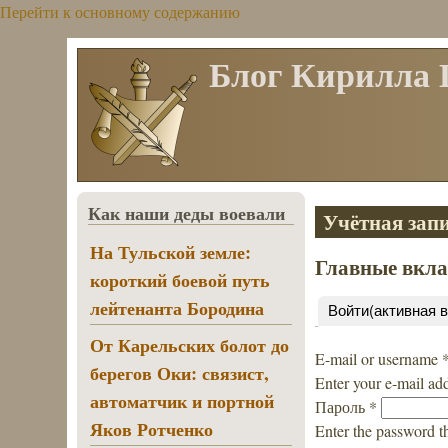
Перейти к основному содержанию
Блог Кирилла
Как наши деды воевали
Учётная запи
На Тульской земле:
Главные вкл
короткий боевой путь
лейтенанта Бородина
Войти
(активная 
От Карельских болот до
E-mail or username
берегов Оки: связист,
Enter your e-mail ad
автоматчик и портной
Пароль
*
Яков Ротченко
Enter the password t