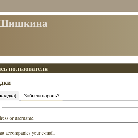
 Шишкина
сь пользователя
адки
вкладка)
Забыли пароль?
*
dress or username.
hat accompanies your e-mail.