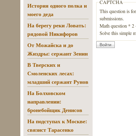
CAPTCHA
История одного полка и
This question is fo
моего деда
submissions.
На берегу реки Ловать:
Math question
*
2
Solve this simple m
рядовой Никифоров
От Можайска и до
Жиздры: сержант Зенин
В Тверских и
Смоленских лесах:
младший сержант Рунов
На Болховском
направлении:
бронебойщик Денисов
На подступах к Москве:
связист Тарасенко