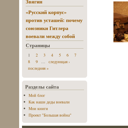
Звягин
«Русский корпус»
против усташей: почему
союзники Гитлера
воевали между собой
Страницы
1
2
3
4
5
6
7
8
9
…
следующая ›
последняя »
Разделы сайта
Мой блог
Как наши деды воевали
Мои книги
Проект "Большая война"