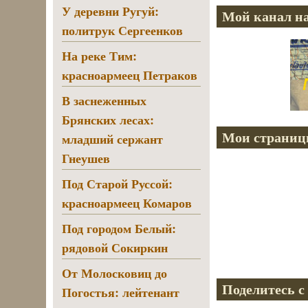
У деревни Ругуй:
Мой канал на
политрук Сергеенков
На реке Тим:
красноармеец Петраков
В заснеженных
Брянских лесах:
Мои страниц
младший сержант
Гнеушев
Под Старой Руссой:
красноармеец Комаров
Под городом Белый:
рядовой Сокиркин
От Молосковиц до
Поделитесь с
Погостья: лейтенант