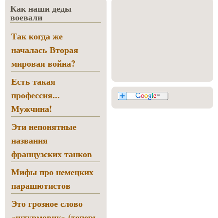
Как наши деды
воевали
Так когда же
началась Вторая
мировая война?
Есть такая
профессия...
Мужчина!
Эти непонятные
названия
французских танков
Мифы про немецких
парашютистов
Это грозное слово
«штурмовик» (теперь