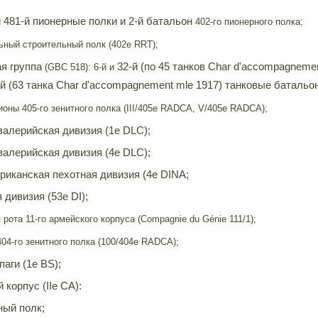
 и 481-й пионерные полки и 2-й батальон
402-го пионерного полка;
ьный строительный полк (402e RRT);
ая группа
32-й (по 45 танков Char d'accompagneme
(GBC 518): 6-й и
-й (63 танка Char d'accompagnement mle 1917) танковые батальо
зионы 405-го зенитного полка (III/405e RADCA, V/405e RADCA);
авалерийская дивизия (1e DLC);
авалерийская дивизия (4e DLC);
риканская пехотная дивизия (4e DINA;
 дивизия (53e DI);
 рота 11-го армейского корпуса (Compagnie du Génie 111/1);
404-го зенитного полка (100/404e RADCA);
паги (1e BS);
 корпус (IIe CA):
ный полк;