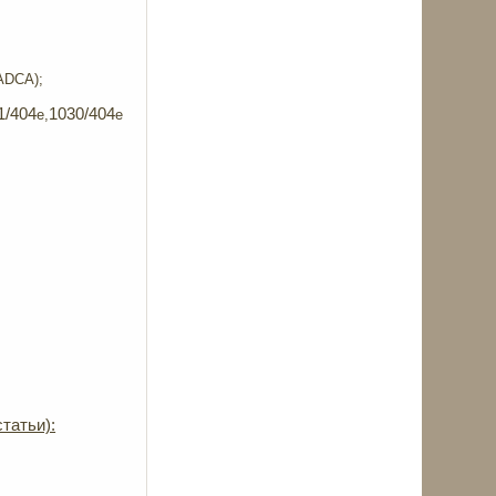
ADCA
);
1/404
1030/404
e
,
e
татьи):