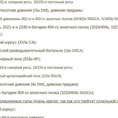
/101-я саперная роты, 16/101-я понтонная роты;
пехотная дивизия (
), дивизии приданы:
25
e
DIM
-й дивизионы 402-го и 403-го зенитных полков (III
/402
e
RADCA
,
IV
/403
e
R
, 1021-я и 1030-я батареи 404-го зенитного полка (1016/404
, 102
e
;
A
)
ий корпус (XVIe CA):
сной разведывательный батальон (
18e GRCA);
нерный полк (616
;
e RP)
116-я саперная роты, 16/116-я понтонная роты;
лый артиллерийский полк (115e RALH);
ехотная дивизия (
), дивизии придана:
9
e
DIM
 батарея 404-го зенитного полка (1010/404
);
e
RADCA
диционные силы (очень кратко, так как это требует отдельной с
й корпус:
 и 44-я пехотные дивизии;