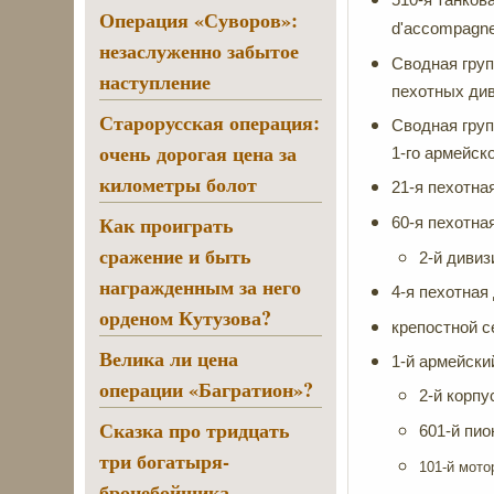
Операция «Суворов»:
d'accompagn
незаслуженно забытое
Сводная груп
наступление
пехотных див
Старорусская операция:
Сводная груп
очень дорогая цена за
1-го армейско
километры болот
21-я пехотна
Как проиграть
60-я пехотна
сражение и быть
2-й дивиз
награжденным за него
4-я пехотная 
орденом Кутузова?
крепостной
Велика ли цена
1-й армейс
операции «Багратион»?
2-й корп
Сказка про тридцать
601-й пио
три богатыря-
101-й мото
бронебойщика