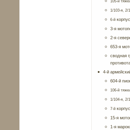
105-й тяже
1/103-я, 2
корпу
6-й
3-я мотоп
2-я север
653-я мот
сводная 
противот
4-й армейский
604-й пио
106-й тяже
1/104-я, 2
корпу
7-й
15-я мото
1-я марок