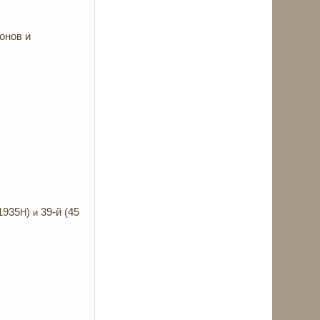
онов и
1935
)
39-й (45
H
и