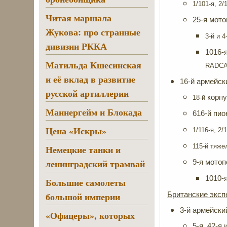
1/101-я, 2
Читая маршала
25-я мото
Жукова: про странные
3-й и 4
дивизии РККА
1016-я
Матильда Кшесинская
RADC
и её вклад в развитие
16-й армейск
русской артиллерии
корпу
18-й
Маннергейм и Блокада
616-й пио
Цена «Искры»
1/116-я, 2/
115-й тяже
Немецкие танки и
ленинградский трамвай
9-я мотоп
1010-я
Большие самолеты
большой империи
Британские экспе
3-й армейски
«Офицеры», которых
5-я, 42-я