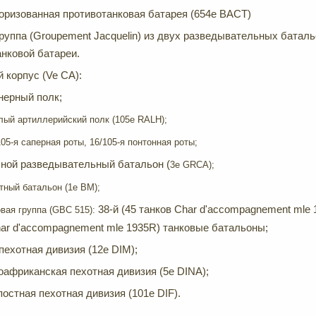
торизованная противотанковая батарея (654e BACT)
руппа (Groupement Jacquelin) из двух разведывательных баталь
ивотанковой батареи.
й корпус (Ve CA):
нерный полк;
лый артиллерийский полк (105e RALH);
/105-я саперная роты, 16/105-я понтонная роты;
сной разведывательный батальон (
3e GRCA);
тный батальон (1e
BM);
38-й (45 танков Char d'accompagnement mle 
овая группа (GBC
515):
har d'accompagnement mle 1935R) танковые батальоны;
пехотная дивизия (12e DIM);
оафриканская пехотная дивизия (5e DINA);
постная пехотная дивизия (101e DIF).