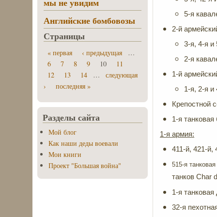
мы не увидим
5-я кавал
Английские бомбовозы
2-й армейски
Страницы
3-я, 4-я 
« первая
‹ предыдущая
…
2-я кавал
6
7
8
9
10
11
1-й армейски
12
13
14
…
следующая
›
последняя »
1-я, 2-я 
Крепостной се
Разделы сайта
1-я танковая 
Мой блог
1-я армия:
Как наши деды воевали
411-й, 421-й,
Мои книги
515-я танковая
Проект "Большая война"
танков Char 
1-я танковая
32-я пехотна