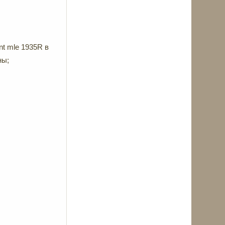
nt mle 1935R в
ны;