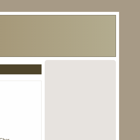
6
 Char