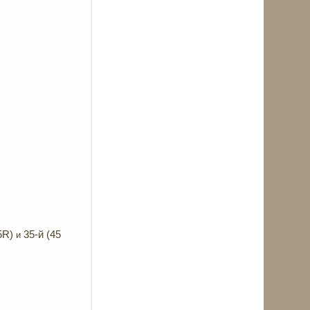
5R)
35-й (45
и