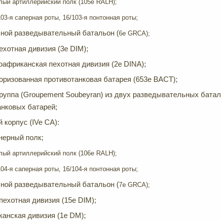
лый артиллерийский полк (105e RALH);
/103-я саперная роты, 16/103-я понтонная роты;
сной разведывательный батальон (
6e GRCA);
ехотная дивизия (3e DIM);
оафриканская пехотная дивизия (2e DINA);
оризованная противотанковая батарея (653e BACT);
группа (Groupement Soubeyran) из двух разведывательных батал
анковых батарей;
 корпус (IVe CA):
нерный полк;
лый артиллерийский полк (106e RALH);
/104-я саперная роты, 16/104-я понтонная роты;
сной разведывательный батальон (
7e GRCA);
пехотная дивизия (15e DIM);
канская дивизия (1e DM);