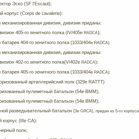
ктор Эско (SF l'Escaut);
й корпус (Corps de cavalerie):
я механизированная дивизия, дивизии приданы:
визион 405-го зенитного полка (IV/405e
);
RADCA
 батарея 404-го зенитного полка (1033/404
e
RADCA);
я механизированная дивизия, дивизии приданы:
ивизион 402-го зенитного полка(V/402e
);
RADCA
 батарея 405-го зенитного полка (1033/404
e
RADCA);
торизованный артиллерийский полк (329e RATTT)
оризованный пулеметный батальон (54e BMM);
оризованный пулеметный батальон (54e BMM);
сной разведывательный батальон (
3e GRCA), придан из 5-го корпуса
 корпус (IIIe CA):
нерный полк;