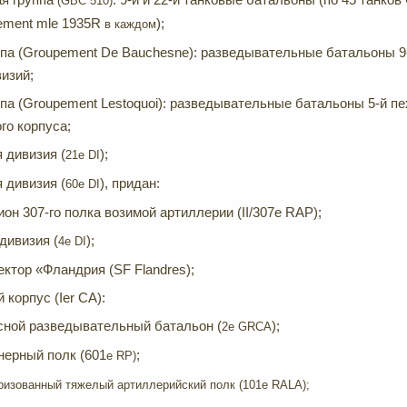
(GBC 510)
ement mle 1935R
);
в каждом
па (Groupement De Bauchesne): разведывательные батальоны 9-й
изий;
па (Groupement Lestoquoi): разведывательные батальоны 5-й пе
го корпуса;
я дивизия (
);
21
e
DI
я дивизия (
), придан:
60
e
DI
ион 307-го полка возимой артиллерии (II/307e RAP);
дивизия (
);
4
e
DI
 сектор «Фландрия (SF Flandres);
кий корпус (Ier CA):
усной разведывательный батальон (
);
2e GRCA
нерный полк (601
;
e RP)
ризованный тяжелый артиллерийский полк (101e RALA);