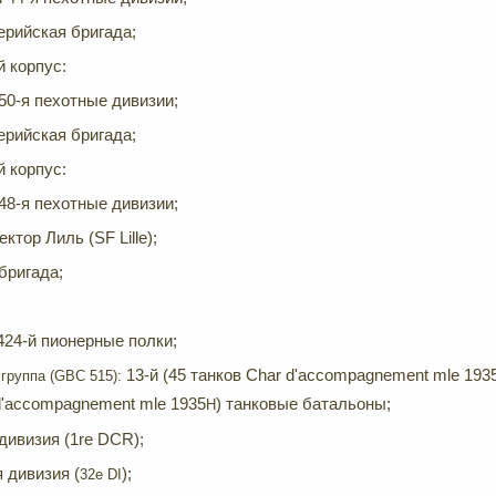
ерийская бригада;
й корпус:
и 50-я пехотные дивизии;
ерийская бригада;
й корпус:
и 48-я пехотные дивизии;
ктор Лиль (SF Lille);
бригада;
 424-й пионерные полки;
13-й (45 танков Char d'accompagnement mle 193
 группа (GBC 515):
d'accompagnement mle 1935
) танковые батальоны;
H
 дивизия (1re DCR);
я дивизия (
);
32e DI