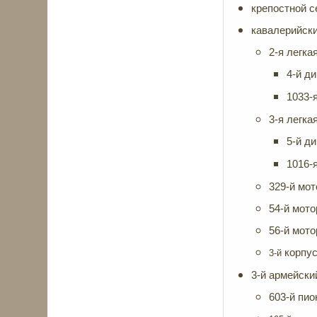
крепостной се
кавалерийски
2-я легка
4-й ди
1033-я
3-я легка
5-й д
1016-я
329-й мо
54-й мот
56-й мот
корпу
3-й
3-й армейский
603-й пио