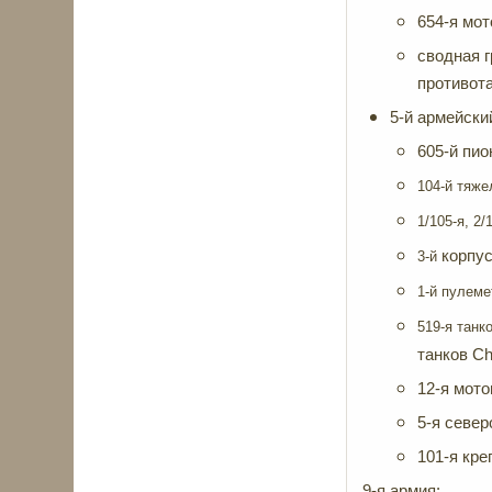
654-я мо
сводная г
прот
5-й армейски
605-й пио
104-й тяже
1/105-я, 2
корпу
3-й
1-й пулеме
519-я танк
танков C
12-я мото
5-я север
101-я кре
9-я армия: