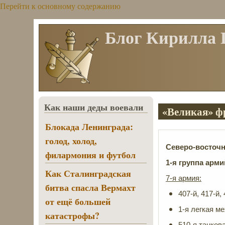
Перейти к основному содержанию
Блог Кирилла
Как наши деды воевали
«Великая» фр
Блокада Ленинграда:
голод, холод,
Северо-восточ
филармония и футбол
1-я группа арми
Как Сталинградская
7-я армия:
битва спасла Вермахт
407-й, 417-й,
от ещё большей
1-я легкая м
катастрофы?
510-я танков