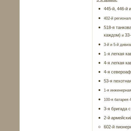
445-й, 446-й
402-й регионал
518-я танков
каждом)
33
и
3-й и 5-й диви
1-я легкая к
4-я легкая к
4-я североаф
53-я пехотная
1-я инженерная
100-я батарея 
3-я бригада с
2-й армейский
602-й пионер