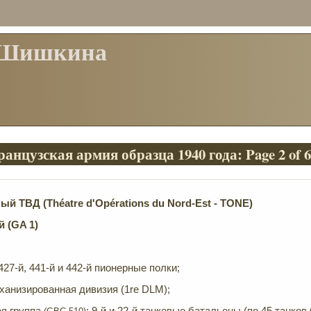
 Шишкина
анцузская армия образца 1940 года: Page 2 of 
ный ТВД (Th
é
atre
d
'
Op
é
rations
du
Nord
-
Est
-
TONE)
й (GA 1)
 427-й, 441-й и 442-й пионерные полки;
еханизированная дивизия (1re DLM);
ая группа
: 9-й и 22-й танковые батальоны (по 45 танков