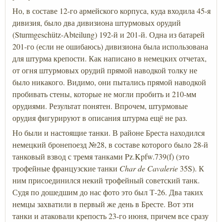
Но, в составе 12-го армейского корпуса, куда входила 45-я
дивизия, было два дивизиона штурмовых орудий
(Sturmgeschütz-Abteilung) 192-й и 201-й. Одна из батарей
201-го (если не ошибаюсь) дивизиона была использована
для штурма крепости. Как написано в немецких отчетах,
от огня штурмовых орудий прямой наводкой толку не
было никакого. Видимо, они пытались прямой наводкой
пробивать стены, которые не могли пробить и 210-мм
орудиями. Результат понятен. Впрочем, штурмовые
орудия фигурируют в описания штурма ещё не раз.
Но были и настоящие танки. В районе Бреста находился
немецкий бронепоезд №28, в составе которого было 28-й
танковый взвод с тремя танками Pz.Kpfw.739(f) (это
трофейные французские танки
Char de Cavalerie
35S). К
ним присоединился некий трофейный советский танк.
Судя по дошедшим до нас фото это был Т-26. Два таких
немцы захватили в первый же день в Бресте. Вот эти
танки и атаковали крепость 23-го июня, причем все сразу