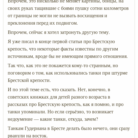
Впрочем, это нисколько не меняет картины, бойцы, на
своих руках тащившие с боями пушку сотни километров
от границы не могли не вызвать восхищения и
преклонения перед их подвигом.
Впрочем, сейчас я хотел затронуть другую тему.
Я уже писал в конце первой статьи про Брестскую
крепость, что некоторые факты известны по другим
источникам, вроде бы не имеющим прямого отношения.
Так что, как это не покажется кому-то странным, но
поговорим о том, как использовались танки при штурме
Брестской крепости.
И по этой теме есть, что сказать. Нет, конечно, в
советских книжках для детей разного возраста в
рассказах про Брестскую крепость, как я помню, и про
танки упоминали. Но если серьёзно, то возникает
недоумение — какие танки, откуда, зачем?
Танкам Гудериана в Бресте делать было нечего, они сразу
рванули на восток.