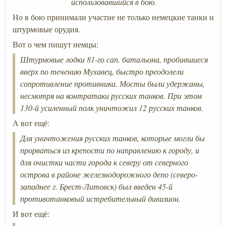
использовавшийся в бою.
Но в бою принимали участие не только немецкие танки и
штурмовые орудия.
Вот о чем пишут немцы:
Штурмовые лодки 81-го сап. батальона, пробившиеся
вверх по течению Мухавец, быстро преодолели
сопротивление противника. Мосты были удержаны,
несмотря на контратаки русских танков. При этом
130-й усиленный полк уничтожил 12 русских танков
.
А вот ещё:
Для уничтожения русских танков, которые могли бы
прорваться из крепости по направлению к городу, и
для очистки части города к северу от северного
острова в районе железнодорожного депо (северо-
западнее г. Брест-Литовск) был введен 45-й
противотанковый истребительный дивизион.
И вот ещё: