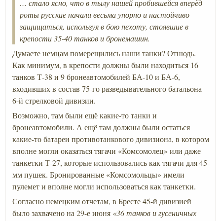
… стало ясно, что в тылу нашей пробившейся вперёд
роты русские начали весьма упорно и настойчиво
защищаться, используя в бою пехоту, стоявшие в
крепости 35-40 танков и бронемашин.
Думаете немцам померещились наши танки? Отнюдь.
Как минимум, в крепости должны были находиться 16
танков Т-38 и 9 бронеавтомобилей БА-10 и БА-6,
входивших в состав 75-го разведывательного батальона
6-й стрелковой дивизии.
Возможно, там были ещё какие-то танки и
бронеавтомобили. А ещё там должны были остаться
какие-то батареи противотанкового дивизиона, в котором
вполне могли оказаться тягачи «Комсомолец» или даже
танкетки Т-27, которые использовались как тягачи для 45-
мм пушек. Бронированные «Комсомольцы» имели
пулемет и вполне могли использоваться как танкетки.
Согласно немецким отчетам, в Бресте 45-й дивизией
было захвачено на 29-е июня
«36 танков и гусеничных