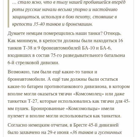
… стало ясно, что в тылу нашей пробившейся вперёд
роты русские начали весьма упорно и настойчиво
защищаться, используя в бою пехоту, стоявшие в
крепости 35-40 танков и бронемашин.
Думаете немцам померещились наши танки? Отнюдь.
Как минимум, в крепости должны были находиться 16
танков Т-38 и 9 бронеавтомобилей БА-10 и БА-6,
входивших в состав 75-го разведывательного батальона
6-й стрелковой дивизии.
Возможно, там были ещё какие-то танки и
бронеавтомобили. А ещё там должны были остаться
какие-то батареи противотанкового дивизиона, в котором
вполне могли оказаться тягачи «Комсомолец» или даже
танкетки Т-27, которые использовались как тягачи для 45-
мм пушек. Бронированные «Комсомольцы» имели
пулемет и вполне могли использоваться как танкетки.
Согласно немецким отчетам, в Бресте 45-й дивизией
было захвачено на 29-е июня
«36 танков и гусеничных