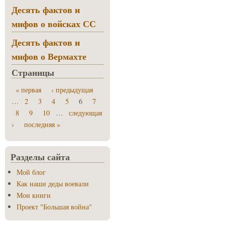
Десять фактов и
мифов о войсках СС
Десять фактов и
мифов о Вермахте
Страницы
« первая
‹ предыдущая
…
2
3
4
5
6
7
8
9
10
…
следующая
›
последняя »
Разделы сайта
Мой блог
Как наши деды воевали
Мои книги
Проект "Большая война"