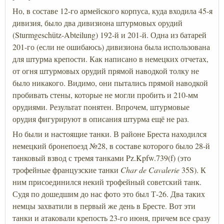
Но, в составе 12-го армейского корпуса, куда входила 45-я
дивизия, было два дивизиона штурмовых орудий
(Sturmgeschütz-Abteilung) 192-й и 201-й. Одна из батарей
201-го (если не ошибаюсь) дивизиона была использована
для штурма крепости. Как написано в немецких отчетах,
от огня штурмовых орудий прямой наводкой толку не
было никакого. Видимо, они пытались прямой наводкой
пробивать стены, которые не могли пробить и 210-мм
орудиями. Результат понятен. Впрочем, штурмовые
орудия фигурируют в описания штурма ещё не раз.
Но были и настоящие танки. В районе Бреста находился
немецкий бронепоезд №28, в составе которого было 28-й
танковый взвод с тремя танками Pz.Kpfw.739(f) (это
трофейные французские танки
Char de Cavalerie
35S). К
ним присоединился некий трофейный советский танк.
Судя по дошедшим до нас фото это был Т-26. Два таких
немцы захватили в первый же день в Бресте. Вот эти
танки и атаковали крепость 23-го июня, причем все сразу