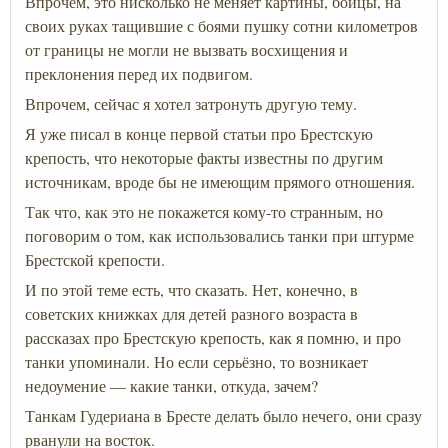
Впрочем, это нисколько не меняет картины, бойцы, на
своих руках тащившие с боями пушку сотни километров
от границы не могли не вызвать восхищения и
преклонения перед их подвигом.
Впрочем, сейчас я хотел затронуть другую тему.
Я уже писал в конце первой статьи про Брестскую
крепость, что некоторые факты известны по другим
источникам, вроде бы не имеющим прямого отношения.
Так что, как это не покажется кому-то странным, но
поговорим о том, как использовались танки при штурме
Брестской крепости.
И по этой теме есть, что сказать. Нет, конечно, в
советских книжках для детей разного возраста в
рассказах про Брестскую крепость, как я помню, и про
танки упоминали. Но если серьёзно, то возникает
недоумение — какие танки, откуда, зачем?
Танкам Гудериана в Бресте делать было нечего, они сразу
рванули на восток.