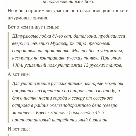
использовавшийся в бою.
Но в бою принимали участие не только немецкие танки и
штурмовые орудия.
Вот о чем пишут немцы:
Штурмовые лодки 81-го сап. батальона, пробившиеся
вверх по течению Мухавец, быстро преодолели
сопротивление противника. Мосты были удержаны,
несмотря на контратаки русских танков. При этом
130-й усиленный полк уничтожил 12 русских танков
.
А вот ещё:
Для уничтожения русских танков, которые могли бы
прорваться из крепости по направлению к городу, и
для очистки части города к северу от северного
острова в районе железнодорожного депо (северо-
западнее г. Брест-Литовск) был введен 45-й
противотанковый истребительный дивизион.
И вот ещё: