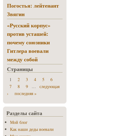
Погостья: лейтенант
Звягин
«Русский корпус»
против усташей:
почему союзники
Гитлера воевали
между собой
Страницы
1
2
3
4
5
6
7
8
9
…
следующая
›
последняя »
Разделы сайта
Мой блог
Как наши деды воевали