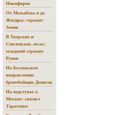
Никифоров
От Можайска и до
Жиздры: сержант
Зенин
В Тверских и
Смоленских лесах:
младший сержант
Рунов
На Болховском
направлении:
бронебойщик Денисов
На подступах к
Москве: связист
Тарасенко