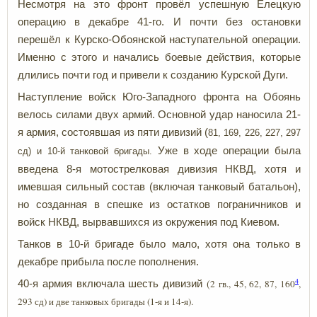
Несмотря на это фронт провёл успешную Елецкую
операцию в декабре 41-го. И почти без остановки
перешёл к Курско-Обоянской наступательной операции.
Именно с этого и начались боевые действия, которые
длились почти год и привели к созданию Курской Дуги.
Наступление войск Юго-Западного фронта на Обоянь
велось силами двух армий. Основной удар наносила 21-
я армия, состоявшая из пяти дивизий (
81, 169, 226, 227, 297
Уже в ходе операции была
сд) и 10-й танковой бригады.
введена 8-я мотострелковая дивизия НКВД, хотя и
имевшая сильный состав (включая танковый батальон),
но созданная в спешке из остатков пограничников и
войск НКВД, вырвавшихся из окружения под Киевом.
Танков в 10-й бригаде было мало, хотя она только в
декабре прибыла после пополнения.
4
(
2 гв., 45, 62, 87, 160
,
40-я армия включала шесть дивизий
293 сд) и две танковых бригады (1-я и 14-я).