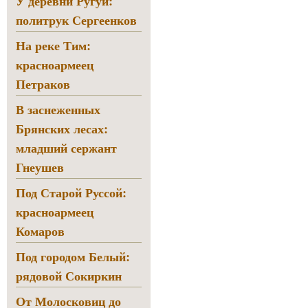
У деревни Ругуй:
политрук Сергеенков
На реке Тим:
красноармеец
Петраков
В заснеженных
Брянских лесах:
младший сержант
Гнеушев
Под Старой Руссой:
красноармеец
Комаров
Под городом Белый:
рядовой Сокиркин
От Молосковиц до