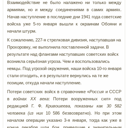
Взаимодействие не было налажено ни только между
армиями, но и между соединениями в самих армиях.
Начав наступление в последние дни 1941 года советские
войска уже 5-го января вышли к окраинам Обояни и
начали штурм.
К сожалению, 227-я стрелковая дивизия, наступавшая на
Прохоровку, не выполнила поставленной задачи. В
результате над флангами наступавших советских войск
возникла серьёзная угроза. Чем и воспользовались
немцы. Под угрозой окружения, наши войска 10-го января
стали отходить, и в результате вернулись на те же
позиции, откуда начали наступление.
Потери советских войск в справочнике «
Россия
и СССР
в
войнах XX века
: Потери вооруженных сил» под
редакцией Г. Ф.
Кривошеева, показаны как 30 582
человека (из них
10 586 безвозвратно). Но при этом
началом операции указано 3-я января, тогда как уже в
конце декабря шли бои, приведшие к значительным