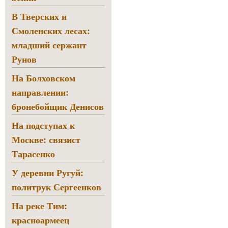
В Тверских и
Смоленских лесах:
младший сержант
Рунов
На Болховском
направлении:
бронебойщик Денисов
На подступах к
Москве: связист
Тарасенко
У деревни Ругуй:
политрук Сергеенков
На реке Тим:
красноармеец