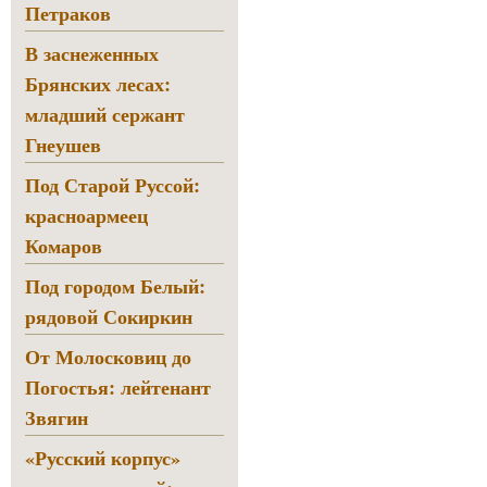
Петраков
В заснеженных
Брянских лесах:
младший сержант
Гнеушев
Под Старой Руссой:
красноармеец
Комаров
Под городом Белый:
рядовой Сокиркин
От Молосковиц до
Погостья: лейтенант
Звягин
«Русский корпус»