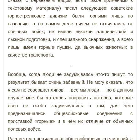
сказал с серьезным видом, если такое применимо к
текстовому материалу) писал следующее: советские
горнострелковые дивизии были горными лишь по
названию, а на самом деле ничем не отличались от
обычных войск, не имели никакой альпинисткой и
лыжной подготовки, и специального снаряжения, а всего
лишь имели горные пушки, да вьючных животных в
качестве транспорта.
Вообще, когда люди не задумываясь что-то пишут, то
результат бывает очень забавный. Не могу сказать, что
я сам не совершал ляпов — все мы люди — но в данном
случае мне бы хотелось поправить авторов, которые
явно не особо задумывались о том, для чего
предназначались общевойсковые соединения с
приставкой «горные» и в чём их отличие от обычных
полевых войск.
Расцветом специальных общевойсковых соединений с