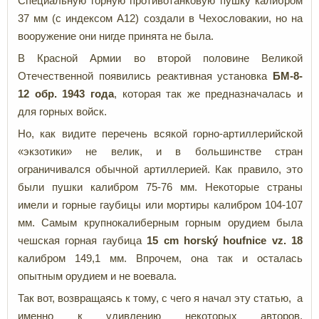
Специальную горную противотанковую пушку калибром
37 мм (с индексом A12) создали в Чехословакии, но на
вооружение они нигде принята не была.
В Красной Армии во второй половине Великой
Отечественной появились реактивная установка
БМ-8-
12 обр. 1943 года
, которая так же предназначалась и
для горных войск.
Но, как видите перечень всякой горно-артиллерийской
«экзотики» не велик, и в большинстве стран
ограничивался обычной артиллерией. Как правило, это
были пушки калибром 75-76 мм. Некоторые страны
имели и горные гаубицы или мортиры калибром 104-107
мм. Самым крупнокалиберным горным орудием была
чешская горная гаубица
15 cm horský houfnice vz. 18
калибром 149,1 мм. Впрочем, она так и осталась
опытным орудием и не воевала.
Так вот, возвращаясь к тому, с чего я начал эту статью, а
именно к удивлению некоторых авторов,