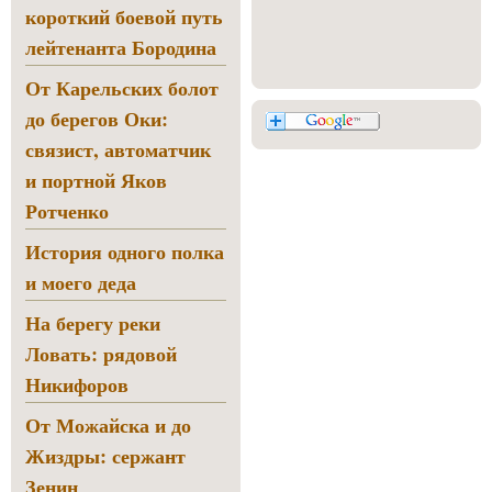
короткий боевой путь
лейтенанта Бородина
От Карельских болот
до берегов Оки:
связист, автоматчик
и портной Яков
Ротченко
История одного полка
и моего деда
На берегу реки
Ловать: рядовой
Никифоров
От Можайска и до
Жиздры: сержант
Зенин