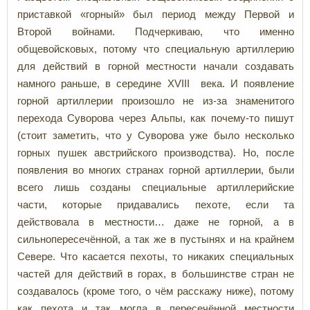
приставкой «горный» был период между Первой и
Второй войнами. Подчеркиваю, что именно
общевойсковых, потому что специальную артиллерию
для действий в горной местности начали создавать
намного раньше, в середине XVIII века. И появление
горной артиллерии произошло не из-за знаменитого
перехода Суворова через Альпы, как почему-то пишут
(стоит заметить, что у Суворова уже было несколько
горных пушек австрийского производства). Но, после
появления во многих странах горной артиллерии, были
всего лишь созданы специальные артиллерийские
части, которые придавались пехоте, если та
действовала в местности… даже не горной, а в
сильнопересечённой, а так же в пустынях и на крайнем
Севере. Что касается пехоты, то никаких специальных
частей для действий в горах, в большинстве стран не
создавалось (кроме того, о чём расскажу ниже), потому
как пехота и так могла в пересечённой местности