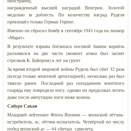
иностранец,
награжденный высшей наградой Венгрии, Золотой
медалью за доблесть. По количеству наград Руделя
превзошёл только Герман Геринг.
Именно он сбросил бомбу в сентябре 1941 года на линкор
«Марат»
В результате взрыва боезапаса носовой башни корабль
разломился на две части (момент атаки был заснят
стрелком К. Байером) и лег на грунт
За время второй мировой войны Рудель был сбит 32 раза
(всегда только зенитной артиллерией), несколько раз был
тяжело ранен. Последний раз попаданием зенитного
снаряда ему повредило ногу, однако он продолжал летать
даже после ампутации ноги ниже колена.
Сабуро Сакаи
Младший лейтенант Флота Японии — японский лётчик-
истребитель, ас, лётчик-испытатель. Четвёртый по числу
побед японский ас — 64 сбитых самолета.