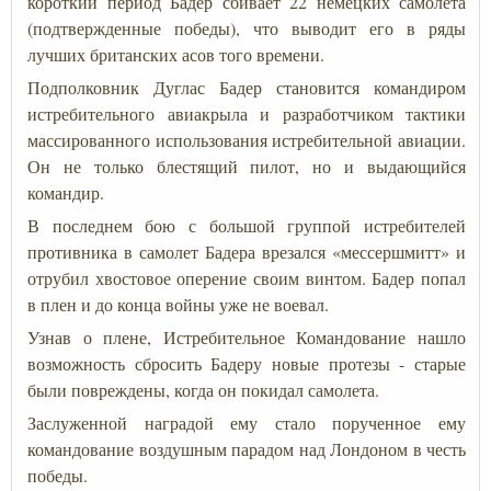
короткий период Бадер сбивает 22 немецких самолета
(подтвержденные победы), что выводит его в ряды
лучших британских асов того времени.
Подполковник Дуглас Бадер становится командиром
истребительного авиакрыла и разработчиком тактики
массированного использования истребительной авиации.
Он не только блестящий пилот, но и выдающийся
командир.
В последнем бою с большой группой истребителей
противника в самолет Бадера врезался «мессершмитт» и
отрубил хвостовое оперение своим винтом. Бадер попал
в плен и до конца войны уже не воевал.
Узнав о плене, Истребительное Командование нашло
возможность сбросить Бадеру новые протезы - старые
были повреждены, когда он покидал самолета.
Заслуженной наградой ему стало порученное ему
командование воздушным парадом над Лондоном в честь
победы.