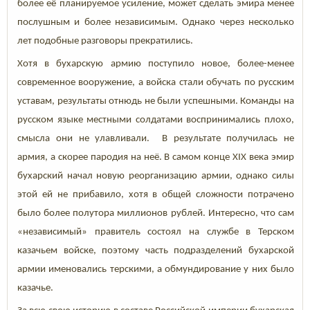
более её планируемое усиление, может сделать эмира менее
послушным и более независимым. Однако через несколько
лет подобные разговоры прекратились.
Хотя в бухарскую армию поступило новое, более-менее
современное вооружение, а войска стали обучать по русским
уставам, результаты отнюдь не были успешными. Команды на
русском языке местными солдатами воспринимались плохо,
смысла они не улавливали. В результате получилась не
армия, а скорее пародия на неё. В самом конце XIX века эмир
бухарский начал новую реорганизацию армии, однако силы
этой ей не прибавило, хотя в общей сложности потрачено
было более полутора миллионов рублей. Интересно, что сам
«независимый» правитель состоял на службе в Терском
казачьем войске, поэтому часть подразделений бухарской
армии именовались терскими, а обмундирование у них было
казачье.