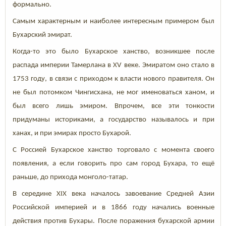
формально.
Самым характерным и наиболее интересным примером был
Бухарский эмират.
Когда-то это было Бухарское ханство, возникшее после
распада империи Тамерлана в XV веке. Эмиратом оно стало в
1753 году, в связи с приходом к власти нового правителя. Он
не был потомком Чингисхана, не мог именоваться ханом, и
был всего лишь эмиром. Впрочем, все эти тонкости
придуманы историками, а государство называлось и при
ханах, и при эмирах просто Бухарой.
С Россией Бухарское ханство торговало с момента своего
появления, а если говорить про сам город Бухара, то ещё
раньше, до прихода монголо-татар.
В середине XIX века началось завоевание Средней Азии
Российской империей и в 1866 году начались военные
действия против Бухары. После поражения бухарской армии