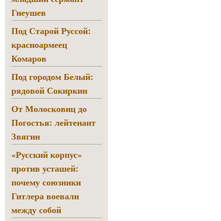
Гнеушев
Под Старой Руссой:
красноармеец
Комаров
Под городом Белый:
рядовой Сокиркин
От Молосковиц до
Погостья: лейтенант
Звягин
«Русский корпус»
против усташей:
почему союзники
Гитлера воевали
между собой