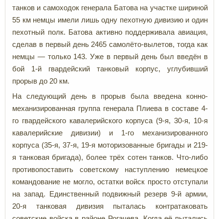
танков и самоходок генерала Батова на участке шириной
55 км немцы имели лишь одну пехотную дивизию и один
пехотный полк. Батова активно поддерживала авиация,
сделав в первый день 2465 самолёто-вылетов, тогда как
немцы — только 143. Уже в первый день был введён в
бой 1-й гвардейский танковый корпус, углубивший
прорыв до 20 км.
На следующий день в прорыв была введена конно-
механизированная группа генерала Плиева в составе 4-
го гвардейского кавалерийского корпуса (9-я, 30-я, 10-я
кавалерийские дивизии) и 1-го механизированного
корпуса (35-я, 37-я, 19-я моторизованные бригады и 219-
я танковая бригада), более трёх сотен танков. Что-либо
противопоставить советскому наступлению немецкое
командование не могло, остатки войск просто отступали
на запад. Единственный подвижный резерв 9-й армии,
20-я танковая дивизия пыталась контратаковать
советские войска в районе Рогачева. Когда её пытались