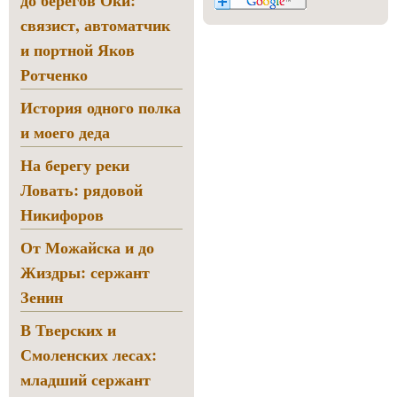
до берегов Оки:
связист, автоматчик
и портной Яков
Ротченко
История одного полка
и моего деда
На берегу реки
Ловать: рядовой
Никифоров
От Можайска и до
Жиздры: сержант
Зенин
В Тверских и
Смоленских лесах:
младший сержант