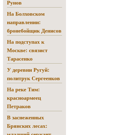
Рунов
На Болховском
направлении:
бронебойщик Денисов
На подступах к
Москве: связист
Тарасенко
У деревни Ругуй:
политрук Сергеенков
На реке Тим:
красноармеец
Петраков
В заснеженных
Брянских лесах:
младший сержант