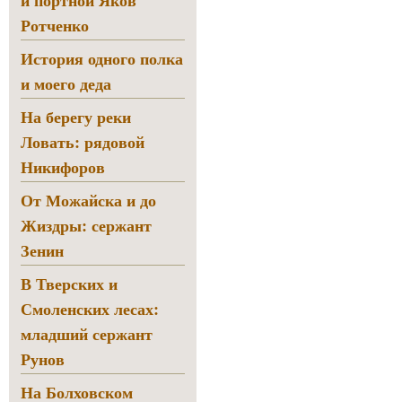
и портной Яков
Ротченко
История одного полка
и моего деда
На берегу реки
Ловать: рядовой
Никифоров
От Можайска и до
Жиздры: сержант
Зенин
В Тверских и
Смоленских лесах:
младший сержант
Рунов
На Болховском