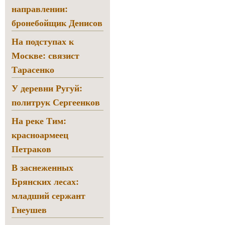
направлении:
бронебойщик Денисов
На подступах к
Москве: связист
Тарасенко
У деревни Ругуй:
политрук Сергеенков
На реке Тим:
красноармеец
Петраков
В заснеженных
Брянских лесах:
младший сержант
Гнеушев