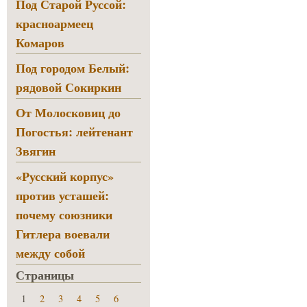
Под Старой Руссой:
красноармеец
Комаров
Под городом Белый:
рядовой Сокиркин
От Молосковиц до
Погостья: лейтенант
Звягин
«Русский корпус»
против усташей:
почему союзники
Гитлера воевали
между собой
Страницы
1
2
3
4
5
6