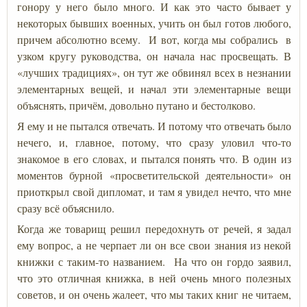
гонору у него было много. И как это часто бывает у
некоторых бывших военных, учить он был готов любого,
причем абсолютно всему. И вот, когда мы собрались в
узком кругу руководства, он начала нас просвещать. В
«лучших традициях», он тут же обвинял всех в незнании
элементарных вещей, и начал эти элементарные вещи
объяснять, причём, довольно путано и бестолково.
Я ему и не пытался отвечать. И потому что отвечать было
нечего, и, главное, потому, что сразу уловил что-то
знакомое в его словах, и пытался понять что. В один из
моментов бурной «просветительской деятельности» он
приоткрыл свой дипломат, и там я увидел нечто, что мне
сразу всё объяснило.
Когда же товарищ решил передохнуть от речей, я задал
ему вопрос, а не черпает ли он все свои знания из некой
книжки с таким-то названием. На что он гордо заявил,
что это отличная книжка, в ней очень много полезных
советов, и он очень жалеет, что мы таких книг не читаем,