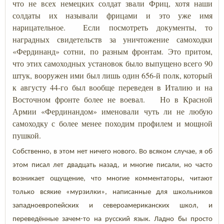
что не всех немецких солдат звали Фриц, хотя наши
солдаты их называли фрицами и это уже имя
нарицательное. Если посмотреть документы, то
наградных свидетельств за уничтожение самоходки
«Фердинанд» сотни, по разным фронтам. Это притом,
что этих самоходных установок было выпущено всего 90
штук, вооружен ими был лишь один 656-й полк, который
к августу 44-го был вообще переведен в Италию и на
Восточном фронте более не воевал. Но в Красной
Армии «Фердинандом» именовали чуть ли не любую
самоходку с более менее походим профилем и мощной
пушкой.
Собственно, в этом нет ничего нового. Во всяком случае, я об
этом писал лет двадцать назад, и многие писали, но часто
возникает ощущение, что многие комментаторы, читают
только всякие «мурзилки», написанные для школьников
западноевропейских и североамериканских школ, и
переведённые зачем-то на русский язык. Ладно бы просто