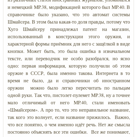
и немецкий MP.38, модификацией которого был MP.40. В
справочнике было указано, что это автомат системы
Шмайсера. В этом была какая-то доля правды, потому что
Хуго Шмайсеру принадлежал патент на магазин,
использованный в конструкции этого оружия, и
характерной формы приёмник для него с защёлкой в виде
кнопки. Может быть, это была ошибка в изначальном
тексте, или переводчик не особо разобрался, но ясно
одно: первая информация, которую получили об этом
оружие в СССР, была именно такова. Интернета в то
время не было, да и справочники об иностранном
оружии можно было легко пересчитать по пальцам
одной руки. Так что, пистолет-пулемет MP.38, ну а точнее
мало отличимый от него MP.40, стали именовать
«Шмайсером». А про то, что это неправильное название,
так кого это волнует, если название прижилось. Важно,
что все понятно, о чем именно идёт речь. Нет же смысла
постоянно объяснять все эти ошибки. Все же понимают,