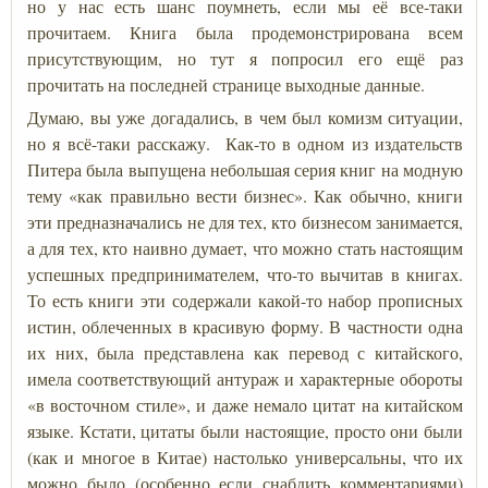
но у нас есть шанс поумнеть, если мы её все-таки
прочитаем. Книга была продемонстрирована всем
присутствующим, но тут я попросил его ещё раз
прочитать на последней странице выходные данные.
Думаю, вы уже догадались, в чем был комизм ситуации,
но я всё-таки расскажу. Как-то в одном из издательств
Питера была выпущена небольшая серия книг на модную
тему «как правильно вести бизнес». Как обычно, книги
эти предназначались не для тех, кто бизнесом занимается,
а для тех, кто наивно думает, что можно стать настоящим
успешных предпринимателем, что-то вычитав в книгах.
То есть книги эти содержали какой-то набор прописных
истин, облеченных в красивую форму. В частности одна
их них, была представлена как перевод с китайского,
имела соответствующий антураж и характерные обороты
«в восточном стиле», и даже немало цитат на китайском
языке. Кстати, цитаты были настоящие, просто они были
(как и многое в Китае) настолько универсальны, что их
можно было (особенно если снабдить комментариями)