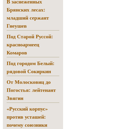
В заснеженных
Брянских лесах:
младший сержант
Гнеушев
Под Старой Руссой:
красноармеец
Комаров
Под городом Белый:
рядовой Сокиркин
От Молосковиц до
Погостья: лейтенант
Звягин
«Русский корпус»
против усташей:
почему союзники