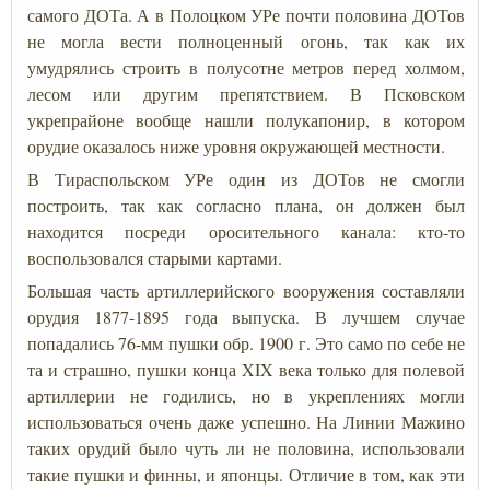
самого ДОТа. А в Полоцком УРе почти половина ДОТов
не могла вести полноценный огонь, так как их
умудрялись строить в полусотне метров перед холмом,
лесом или другим препятствием. В Псковском
укрепрайоне вообще нашли полукапонир, в котором
орудие оказалось ниже уровня окружающей местности.
В Тираспольском УРе один из ДОТов не смогли
построить, так как согласно плана, он должен был
находится посреди оросительного канала: кто-то
воспользовался старыми картами.
Большая часть артиллерийского вооружения составляли
орудия 1877-1895 года выпуска. В лучшем случае
попадались 76-мм пушки обр. 1900 г. Это само по себе не
та и страшно, пушки конца XIX века только для полевой
артиллерии не годились, но в укреплениях могли
использоваться очень даже успешно. На Линии Мажино
таких орудий было чуть ли не половина, использовали
такие пушки и финны, и японцы. Отличие в том, как эти