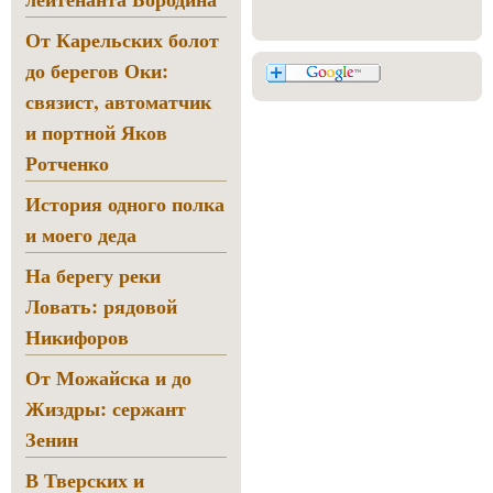
От Карельских болот
до берегов Оки:
связист, автоматчик
и портной Яков
Ротченко
История одного полка
и моего деда
На берегу реки
Ловать: рядовой
Никифоров
От Можайска и до
Жиздры: сержант
Зенин
В Тверских и