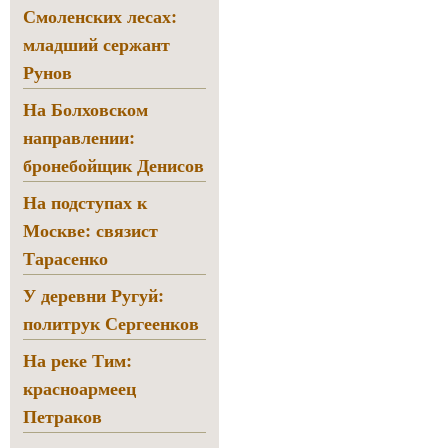
Смоленских лесах:
младший сержант
Рунов
На Болховском
направлении:
бронебойщик Денисов
На подступах к
Москве: связист
Тарасенко
У деревни Ругуй:
политрук Сергеенков
На реке Тим:
красноармеец
Петраков