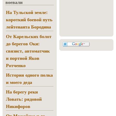
воевали
На Тульской земле:
короткий боевой путь
лейтенанта Бородина
От Карельских болот
до берегов Оки:
связист, автоматчик
и портной Яков
Ротченко
История одного полка
и моего деда
На берегу реки
Ловать: рядовой
Никифоров
От Можайска и до