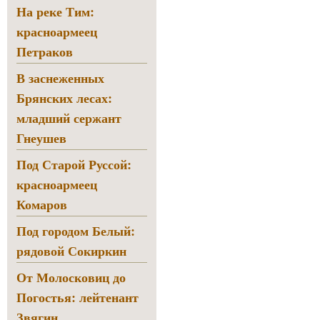
На реке Тим:
красноармеец
Петраков
В заснеженных
Брянских лесах:
младший сержант
Гнеушев
Под Старой Руссой:
красноармеец
Комаров
Под городом Белый:
рядовой Сокиркин
От Молосковиц до
Погостья: лейтенант
Звягин