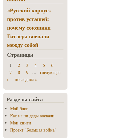
«Русский корпус»
против усташей:
почему союзники
Гитлера воевали
между собой
Страницы
1
2
3
4
5
6
7
8
9
…
следующая
›
последняя »
Разделы сайта
Мой блог
Как наши деды воевали
Мои книги
Проект "Большая война"