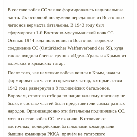
В составе войск СС так же формировались национальные
части. Их основной послужили переданные из Восточных
легионов вермахта батальоны. В 1943 году был
сформирован 1-й Восточно-мусульманский полк СС.
Осенью 1944 года полк вошел в Восточно-тюркское
соединение СС (Osttürkischer Waffenverband der SS), куда
так же входили боевые группы «Идель-Урал» и «Крым» из
волжских и крымских татар.
После того, как немецкие войска вошли в Крым, начали
формироваться части из крымских татар, которые летом
1942 года развернули в 8 полицейских батальонов.
Впрочем, строгого отбора по национальному признаку не
было, в составе частей были представители самых разных
народов. Организационно эти батальоны подчинялись СС,
хотя в состав войск СС не входили. В отличие от
восточных, полицейскими батальонами командовали
бывшие командира РККА, причём не татарского