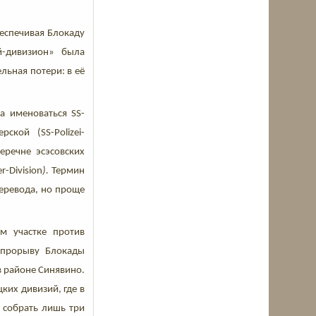
еспечивая Блокаду
й-дивизион» была
льная потери: в её
а именоваться SS-
ской (SS-Polizei-
еречне эсэсовских
r-Division
).
Термин
еревода, но проще
м участке против
 прорыву Блокады
в районе Синявино.
ких дивизий, где в
и собрать лишь три