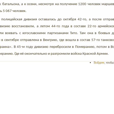
 батальона, а к осени, несмотря на получение 1200 человек маршев
ь 5 067 человек.
полицейская дивизия оставалась до октября 42-го, а после отправ
визию восстановили, а летом 44-го года в составе 22-го армейско
ли воевать с югославскими партизанами Тито. Там она в боевых д
 в сентябре отправлена в Венгрию, где вошла в состав 57-го танков
аина». В 45-м году дивизию перебросили в Померанию, потом в В
еранию. Где её окончательно и разгромили войска Красной Армии.
Войдите
, чтоб