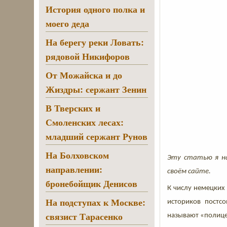
История одного полка и
моего деда
На берегу реки Ловать:
рядовой Никифоров
От Можайска и до
Жиздры: сержант Зенин
В Тверских и
Смоленских лесах:
младший сержант Рунов
На Болховском
Эту статью я н
направлении:
своём сайте.
бронебойщик Денисов
К числу немецких
На подступах к Москве:
историков постсо
связист Тарасенко
называют «полице