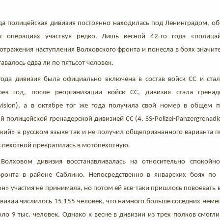
да полицейская дивизия постоянно находилась под Ленинградом, об
х операциях участвуя редко. Лишь весной 42-го года «полица
тражения наступления Волховского фронта и понесла в боях значите
тавалось едва ли по пятьсот человек.
года дивизия была официально включена в состав войск СС и стал
 Через год, после реорганизации войск СС, дивизия стала гренадер
Division), а в октябре тог же года получила свой номер в общем п
й полицейской гренадерской дивизией СС (4. SS-Polizei-Panzergrenadie
кий» в русском языке так и не получил общепризнанного варианта п
з пехотной превратилась в мотопехотную.
Волховом дивизия восстанавливалась на относительно спокойно
фронта в районе Саблино. Непосредственно в январских боях по
» участия не принимала, но потом ей все-таки пришлось повоевать 
ивизии числилось 15 155 человек, что намного больше соседних немец
ло 9 тыс. человек. Однако к весне в дивизии из трех полков смогл