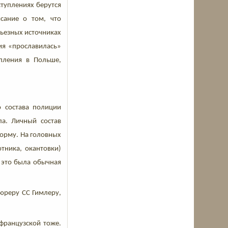
ступлениях берутся
сание о том, что
рьезных источниках
ия «прославилась»
упления в Польше,
о состава полиции
ела. Личный состав
форму. На головных
тника, окантовки)
 это была обычная
фюреру СС Гимлеру,
французской тоже.