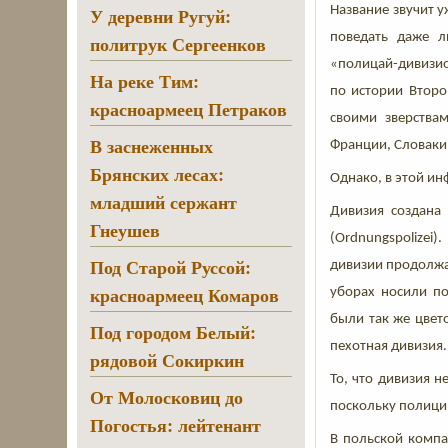
У деревни Ругуй:
Название звучит у
поведать даже л
политрук Сергеенков
«полицай-дивизио
На реке Тим:
по истории Втор
красноармеец Петраков
своими зверства
В заснеженных
Франции, Словаки
Брянских лесах:
Однако, в этой ин
младший сержант
Дивизия создана
Гнеушев
(Ordnungspolizei
Под Старой Руссой:
дивизии продолжа
красноармеец Комаров
уборах носили по
были так же цвет
Под городом Белый:
пехотная дивизия.
рядовой Сокиркин
То, что дивизия н
От Молосковиц до
поскольку полицию
Погостья: лейтенант
В польской компа