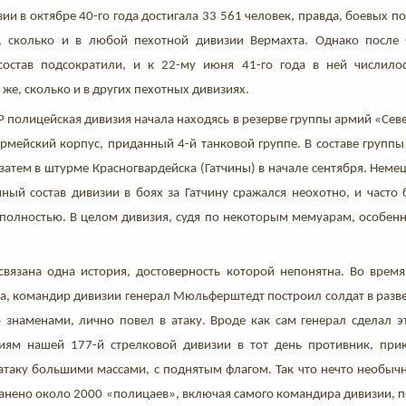
ии в октябре 40-го года достигала 33 561 человек, правда, боевых п
, сколько и в любой пехотной дивизии Вермахта. Однако после
 состав подсократили, и к 22-му июня 41-го года в ней числило
же, сколько и в других пехотных дивизиях.
 полицейская дивизия начала находясь в резерве группы армий «Сев
рмейский корпус, приданный 4-й танковой группе. В составе группы
 затем в штурме Красногвардейска (Гатчины) в начале сентября. Нем
чный состав дивизии в боях за Гатчину сражался неохотно, и часто
олностью. В целом дивизия, судя по некоторым мемуарам, особенн
связана одна история, достоверность которой непонятна. Во врем
ста, командир дивизии генерал Мюльферштедт построил солдат в раз
о знаменами, лично повел в атаку. Вроде как сам генерал сделал э
ниям нашей 177-й стрелковой дивизии в тот день противник, пр
 атаку большими массами, с поднятым флагом. Так что нечто необыч
ранено около 2000 «полицаев», включая самого командира дивизии, 