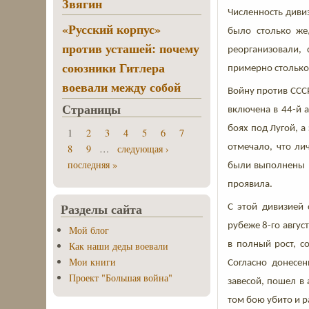
Звягин
Численность дивиз
«Русский корпус»
было столько же
против усташей: почему
реорганизовали,
союзники Гитлера
примерно столько 
воевали между собой
Войну против СССР
Страницы
включена в 44-й а
боях под Лугой, а
1
2
3
4
5
6
7
8
9
…
следующая ›
отмечало, что ли
последняя »
были выполнены п
проявила.
Разделы сайта
С этой дивизией 
рубеже 8-го авгу
Мой блог
Как наши деды воевали
в полный рост, с
Мои книги
Согласно донесе
Проект "Большая война"
завесой, пошел в
том бою убито и 