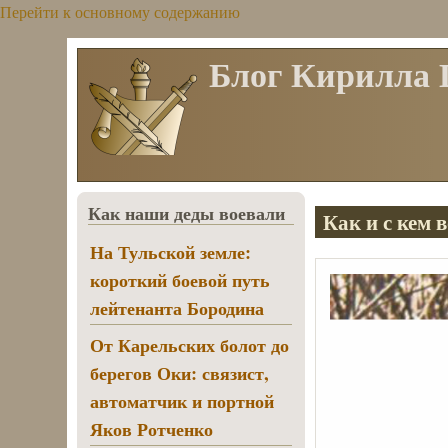
Перейти к основному содержанию
Блог Кирилла
Как наши деды воевали
Как и с кем
На Тульской земле:
короткий боевой путь
лейтенанта Бородина
От Карельских болот до
берегов Оки: связист,
автоматчик и портной
Яков Ротченко