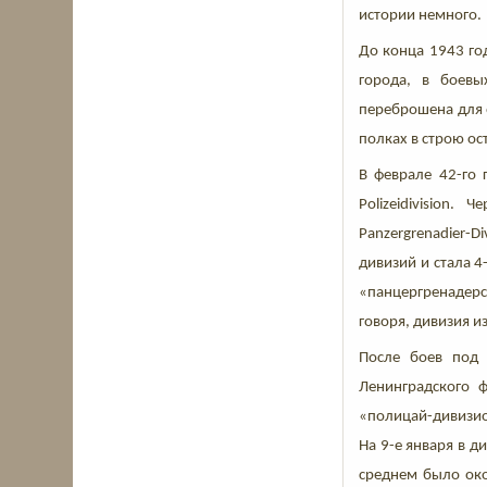
истории немного.
До конца 1943 го
города, в боевы
переброшена для о
полках в строю ос
В феврале 42-го 
Polizeidivision.
Panzergrenadier-
дивизий и стала 4-
«панцергренадерс
говоря, дивизия и
После боев под 
Ленинградского 
«полицай-дивизион
На 9-е января в д
среднем было око