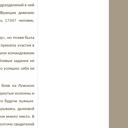
одразделений в ней
 Франции дивизию
сь 17347 человек,
ер», но позже была
 приняла участия в
ецкое командование
 боевые задания не
о успешно себя не
я боев на Лужском
вернутые колонны и
то будучи пьяным.
икрываясь дымовой
ное имело место. В
поэтому свидетелей