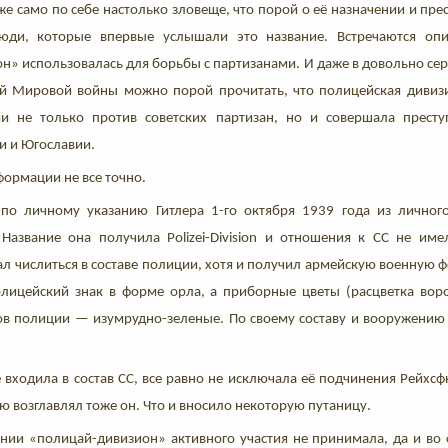
же само по себе настолько зловеще, что порой о её назначении и пре
юди, которые впервые услышали это название. Встречаются опи
н» использовалась для борьбы с партизанами. И даже в довольно се
ой Мировой войны можно порой прочитать, что полицейская дивиз
ми не только против советских партизан, но и совершала прест
и и Югославии.
формации не все точно.
 по личному указанию Гитлера 1-го октября 1939 года из личног
). Название она получила Polizei-Division и отношения к СС не им
л числиться в составе полиции, хотя и получил армейскую военную 
лицейский знак в форме орла, а приборные цветы (расцветка воро
ов полиции — изумрудно-зеленые. По своему составу и вооружению
е входила в состав СС, все равно не исключала её подчинения Рейхс
 возглавлял тоже он. Что и вносило некоторую путаницу.
нии «полицай-дивизион» активного участия не принимала, да и во 