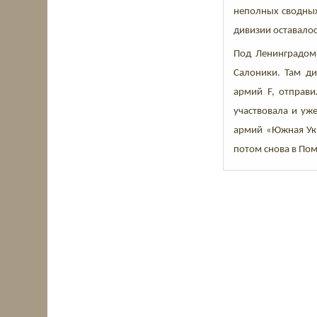
неполных сводных
дивизии оставалос
Под Ленинградом 
Салоники. Там ди
армий F, отправи
участвовала и уже
армий «Южная Укр
потом снова в Пом