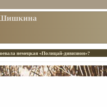
 Шишкина
 воевала немецкая «Полицай-дивизион»?