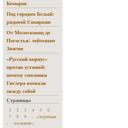
Комаров
Под городом Белый:
рядовой Сокиркин
От Молосковиц до
Погостья: лейтенант
Звягин
«Русский корпус»
против усташей:
почему союзники
Гитлера воевали
между собой
Страницы
1
2
3
4
5
6
7
8
9
…
следующая
›
последняя »