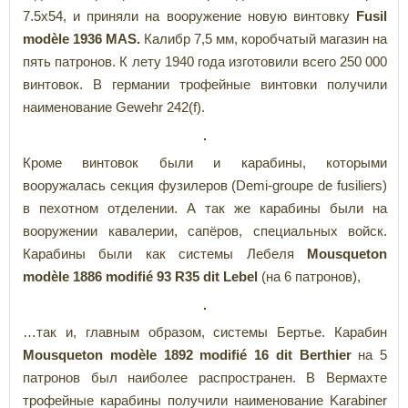
7.5x54, и приняли на вооружение новую винтовку
Fusil
modèle
1936
MAS.
Калибр 7,5 мм, коробчатый магазин на
пять патронов. К лету 1940 года изготовили всего 250 000
винтовок. В германии трофейные винтовки получили
наименование Gewehr 242(f).
Кроме винтовок были и карабины, которыми
вооружалась секция фузилеров (Demi-groupe de fusiliers)
в пехотном отделении. А так же карабины были на
вооружении кавалерии, сапёров, специальных войск.
Карабины были как системы Лебеля
Mousqueton
modèle
1886 modifié
93
R35
dit
Lebel
(на 6 патронов),
…так и, главным образом, системы Бертье. Карабин
Mousqueton
modèle
1892
modifié
16
dit
Berthier
на 5
патронов был наиболее распространен. В Вермахте
трофейные карабины получили наименование Karabiner