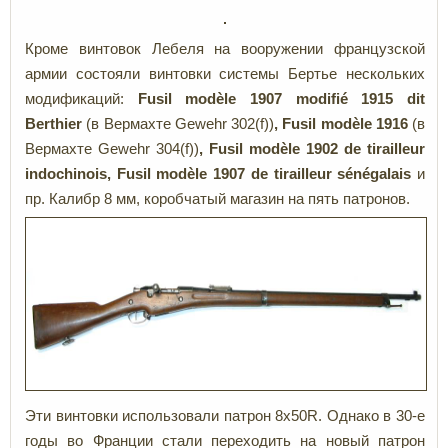
Кроме винтовок Лебеля на вооружении французской
армии состояли винтовки системы Бертье нескольких
модификаций:
Fusil
modèle
1907
modifié
1915
dit
Berthier
(в Вермахте
Gewehr 302(f))
,
Fusil
modèle
1916
(в
Вермахте
Gewehr 304(f))
,
Fusil
modèle
1902 de tirailleur
indochinois,
Fusil
modèle
1907 de tirailleur sénégalais
и
пр. Калибр 8 мм, коробчатый магазин на пять патронов.
Эти винтовки использовали патрон 8x50R. Однако в 30-е
годы во Франции стали переходить на новый патрон