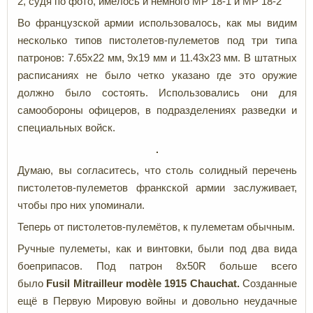
2, судя по фото, имелось и немного MP 18-1 и MP 18-2
Во французской армии использовалось, как мы видим
несколько типов пистолетов-пулеметов под три типа
патронов: 7.65x22 мм, 9x19 мм и 11.43x23 мм. В штатных
расписаниях не было четко указано где это оружие
должно было состоять. Использовались они для
самообороны офицеров, в подразделениях разведки и
специальных войск.
Думаю, вы согласитесь, что столь солидный перечень
пистолетов-пулеметов франкской армии заслуживает,
чтобы про них упоминали.
Теперь от пистолетов-пулемётов, к пулеметам обычным.
Ручные пулеметы, как и винтовки, были под два вида
боеприпасов. Под патрон 8x50R больше всего
было
Fusil
Mitrailleur
modèle
1915
Chauchat.
Созданные
ещё в Первую Мировую войны и довольно неудачные