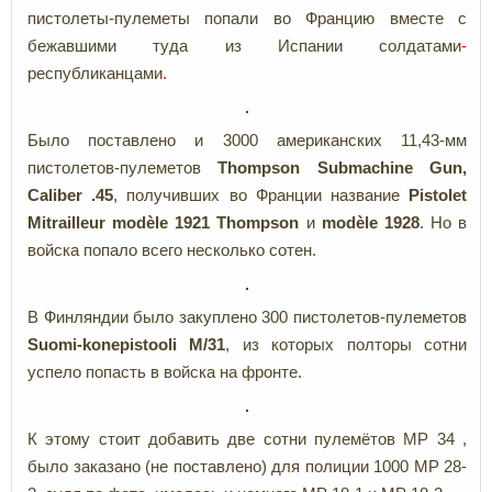
пистолеты-пулеметы попали во Францию вместе с
бежавшими туда из Испании солдатами
-
республиканцами
.
Было поставлено и 3000 американских 11,43-мм
пистолетов-пулеметов
Thompson Submachine Gun,
Caliber .45
, получивших во Франции название
Pistolet
Mitrailleur
modèle
1921
Thompson
и
modèle
1928
. Но в
войска попало всего несколько сотен.
В Финляндии было закуплено 300 пистолетов-пулеметов
Suomi-konepistooli M/31
, из которых полторы сотни
успело попасть в войска на фронте.
К этому стоит добавить две сотни пулемётов MP 34 ,
было заказано (не поставлено) для полиции 1000 MP 28-