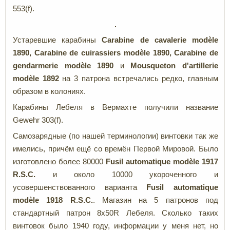
553(f).
Устаревшие карабины
Carabine
de
cavalerie
modèle
1890,
Carabine
de
cuirassiers
modèle
1890,
Carabine
de
gendarmerie
modèle
1890
и
Mousqueton
d'
artillerie
modèle
1892
на 3 патрона встречались редко, главным
образом в колониях.
Карабины Лебеля в Вермахте получили название
Gewehr 303(f).
Самозарядные (по нашей терминологии) винтовки так же
имелись, причём ещё со времён Первой Мировой. Было
изготовлено более 80000
Fusil
automatique
modèle 1917
R.
S.
C.
и около
10000
укороченного и
усовершенствованного варианта
Fusil
automatique
modèle 1918
R.
S.
C.
. Магазин на 5 патронов под
стандартный патрон 8x50R Лебеля. Сколько таких
винтовок было 1940 году, информации у меня нет, но