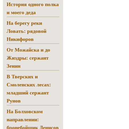
История одного полка
и моего деда
На берегу реки
Ловать: рядовой
Никифоров
От Можайска и до
Жиздры: сержант
Зенин
В Тверских и
Смоленских лесах:
младший сержант
Рунов
На Болховском
направлении:
бронебойщик Денисов