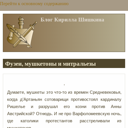
Перейти к основному содержанию
Блог Кирилла Шишкина
Фузеи, мушкетоны и митральезы
Думаете, мушкеты это что-то из времен Средневековья,
когда д’Артаньян сотоварищи противостоял кардиналу
Ришелье и разрушал его козни против Анны
Австрийской? Отнюдь. И не про Варфоломеевскую ночь,
где католики протестантов расстреливали из
мушкетонов.