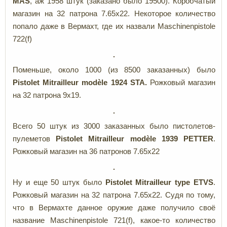
MAS
, аж 1958 штук (заказано было 19500). Коробчатый
магазин на 32 патрона 7.65x22. Некоторое количество
попало даже в Вермахт, где их назвали Maschinenpistole
722(f)
Поменьше, около 1000 (из 8500 заказанных) было
Pistolet
Mitrailleur
modèle
1924
STA.
Рожковый магазин
на 32 патрона 9x19.
Всего 50 штук из 3000 заказанных было пистолетов-
пулеметов
Pistolet
Mitrailleur
modèle
1939
PETTER
.
Рожковый магазин на 36 патронов 7.65x22
Ну и еще 50 штук было
Pistolet
Mitrailleur
type
ETVS
.
Рожковый магазин на 32 патрона 7.65x22. Судя по тому,
что в Вермахте данное оружие даже получило своё
название Maschinenpistole 721(f), какое-то количество