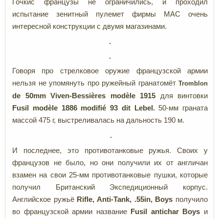
Гочкис французы не ограничились, и проходил
испытание зенитный пулемет фирмы MAC очень
интересной конструкции с двумя магазинами.
Говоря про стрелковое оружие французской армии
нельзя не упомянуть про ружейный гранатомёт
Tromblon
de 50
mm
Viven-Bessières
modèle
1915
для винтовки
Fusil
modèle
1886 modifié
93 dit
Lebel.
50-мм граната
массой 475 г, выстреливалась на дальность 190 м.
И последнее, это противотанковые ружья. Своих у
французов не было, но они получили их от англичан
взамен на свои 25-мм противотанковые пушки, которые
получил Британский Экспедиционный корпус.
Английское ружьё
Rifle, Anti-Tank, .55in, Boys
получило
во французской армии название
Fusil antichar Boys
и