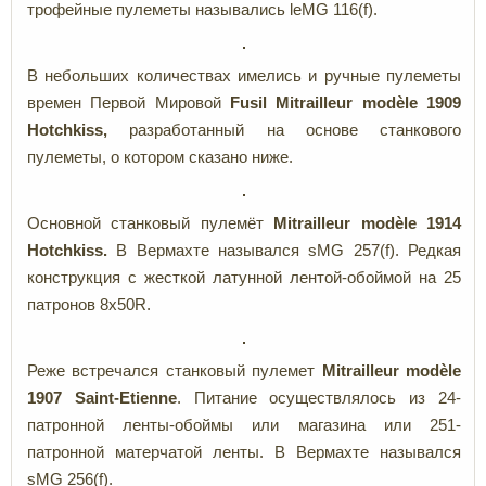
трофейные пулеметы назывались leMG 116(f).
В небольших количествах имелись и ручные пулеметы
времен Первой Мировой
Fusil
Mitrailleur
modèle
1909
Hotchkiss,
разработанный на основе станкового
пулеметы, о котором сказано ниже.
Основной станковый пулемёт
Mitrailleur
modèle
1914
Hotchkiss.
В Вермахте назывался sMG 257(f). Редкая
конструкция с жесткой латунной лентой-обоймой на 25
патронов 8x50R.
Реже встречался станковый пулемет
Mitrailleur
modèle
1907
Saint-
Etienne
. Питание осуществлялось из
24-
патронной ленты-обоймы или магазина или 251-
патронной матерчатой ленты. В Вермахте назывался
sMG 256(f).