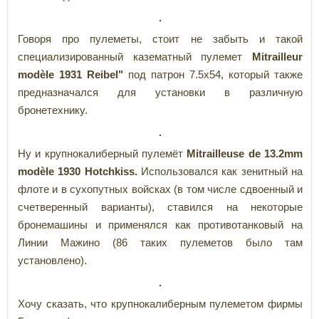
Говоря про пулеметы, стоит не забыть и такой
специализированный казематный пулемет
Mitrailleur
modèle
1931
Reibel"
под патрон
7.5x54, который также
предназначался для установки в различную
бронетехнику.
Ну и крупнокалиберный пулемёт
Mitrailleuse
de 13.2
mm
modèle
1930
Hotchkiss.
Использовался как зенитный на
флоте и в сухопутных войсках (в том числе сдвоенный и
счетверенный варианты), ставился на некоторые
бронемашины и применялся как противотанковый на
Линии Мажино (86 таких пулеметов было там
установлено).
Хочу сказать, что крупнокалиберным пулеметом фирмы