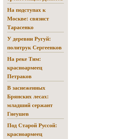
На подступах к
Москве: связист
Тарасенко
У деревни Ругуй:
политрук Сергеенков
На реке Тим:
красноармеец
Петраков
В заснеженных
Брянских лесах:
младший сержант
Гнеушев
Под Старой Руссой:
красноармеец