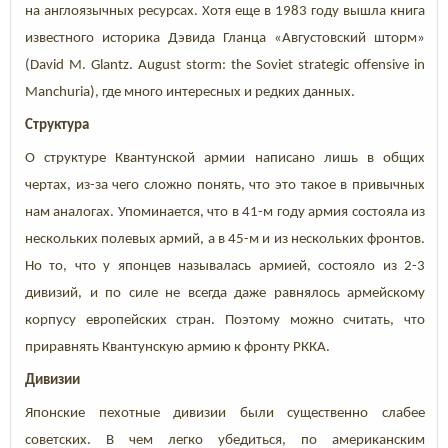
на англоязычных ресурсах. Хотя еще в 1983 году вышла книга
известного историка Дэвида Гланца «Августовский шторм»
(David M. Glantz. August storm: the Soviet strategic offensive in
Manchuria), где много интересных и редких данных.
Структура
О структуре Квантунской армии написано лишь в общих
чертах, из-за чего сложно понять, что это такое в привычных
нам аналогах. Упоминается, что в 41-м году армия состояла из
нескольких полевых армий, а в 45-м и из нескольких фронтов.
Но то, что у японцев называлась армией, состояло из 2-3
дивизий, и по силе не всегда даже равнялось армейскому
корпусу европейских стран. Поэтому можно считать, что
приравнять Квантунскую армию к фронту РККА.
Дивизии
Японские пехотные дивизии были существенно слабее
советских. В чем легко убедиться, по американским