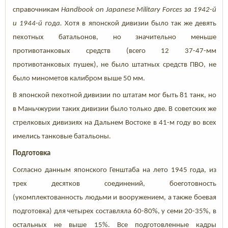
справочникам
Handbook on Japanese Military Forces за 1942-й
и 1944-й года.
Хотя в японской дивизии было так же девять
пехотных батальонов, но значительно меньше
противотанковых средств (всего 12 37-47-мм
противотанковых пушек), не было штатных средств ПВО, не
было минометов калибром выше 50 мм.
В японской пехотной дивизии по штатам мог быть 81 танк, но
в Маньчжурии таких дивизии было только две. В советских же
стрелковых дивизиях на Дальнем Востоке в 41-м году во всех
имелись танковые батальоны.
Подготовка
Согласно данным японского Генштаба на лето 1945 года, из
трех десятков соединений, боеготовность
(укомплектованность людьми и вооружением, а также боевая
подготовка) для четырех составляла 60-80%, у семи 20-35%, в
остальных не выше 15%. Все подготовленные кадры