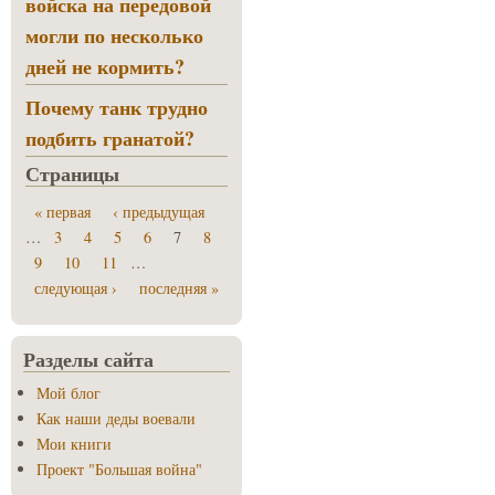
войска на передовой
могли по несколько
дней не кормить?
Почему танк трудно
подбить гранатой?
Страницы
« первая
‹ предыдущая
…
3
4
5
6
7
8
9
10
11
…
следующая ›
последняя »
Разделы сайта
Мой блог
Как наши деды воевали
Мои книги
Проект "Большая война"