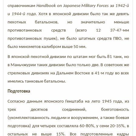
справочникам
Handbook on Japanese Military Forces за 1942-й
и 1944-й года.
Хотя в японской дивизии было так же девять
пехотных батальонов, но значительно меньше
противотанковых средств (всего 12 37-47-мм
противотанковых пушек), не было штатных средств ПВО, не
было минометов калибром выше 50 мм.
В японской пехотной дивизии по штатам мог быть 81 танк, но
в Маньчжурии таких дивизии было только две. В советских же
стрелковых дивизиях на Дальнем Востоке в 41-м году во всех
имелись танковые батальоны.
Подготовка
Согласно данным японского Генштаба на лето 1945 года, из
трех десятков соединений, боеготовность
(укомплектованность людьми и вооружением, а также боевая
подготовка) для четырех составляла 60-80%, у семи 20-35%, в
остальных не выше 15%. Все подготовленные кадры