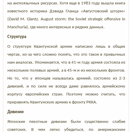
на англоязычных ресурсах. Хотя еще в 1983 году вышла книга
известного историка Дэвида Гланца «Августовский шторм»
(David M. Glantz. August storm: the Soviet strategic offensive in
Manchuria), где много интересных и редких данных.
Структура
О структуре Квантунской армии написано лишь в общих
чертах, из-за чего сложно понять, что это такое в привычных
нам аналогах. Упоминается, что в 41-м году армия состояла из
нескольких полевых армий, а в 45-м и из нескольких фронтов.
Но то, что у японцев называлась армией, состояло из 2-3
дивизий, и по силе не всегда даже равнялось армейскому
корпусу европейских стран. Поэтому можно считать, что
приравнять Квантунскую армию к фронту РККА.
Дивизии
Японские пехотные дивизии были существенно слабее
советских. В чем легко убедиться, по американским