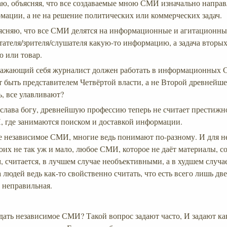
аю, объясняя, что все создаваемые мною СМИ изначально напра
мации, а не на решение политических или коммерческих задач.
ясняю, что все СМИ делятся на информационные и агитационные
тателя/зрителя/слушателя какую-то информацию, а задача вторых
ю или товар.
уважающий себя журналист должен работать в информационных 
ет быть представителем Четвёртой власти, а не Второй древнейш
ь, все улавливают?
слава богу, древнейшую профессию теперь не считает престижно
, где занимаются поиском и доставкой информации.
ое независимое СМИ, многие ведь понимают по-разному. И для 
коих не так уж и мало, любое СМИ, которое не даёт материалы, 
, считается, в лучшем случае необъективными, а в худшем случ
людей ведь как-то свойственно считать, что есть всего лишь две
 неправильная.
дать независимое СМИ? Такой вопрос задают часто, И задают ка