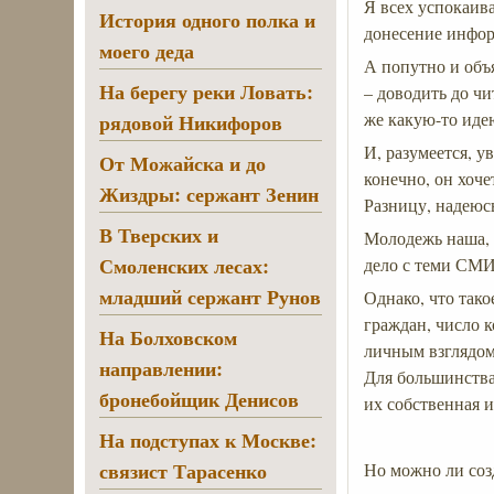
Я всех успокаив
История одного полка и
донесение инфор
моего деда
А попутно и объ
На берегу реки Ловать:
– доводить до чи
же какую-то иде
рядовой Никифоров
И, разумеется, 
От Можайска и до
конечно, он хоч
Жиздры: сержант Зенин
Разницу, надеюс
В Тверских и
Молодежь наша, 
Смоленских лесах:
дело с теми СМИ
младший сержант Рунов
Однако, что так
граждан, число 
На Болховском
личным взглядом
направлении:
Для большинства 
бронебойщик Денисов
их собственная и
На подступах к Москве:
связист Тарасенко
Но можно ли соз