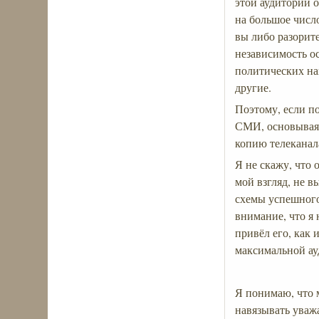
этой аудитории 
на большое число
вы либо разорите
независимость ос
политических на
другие.
Поэтому, если п
СМИ, основываяс
копию телеканала
Я не скажу, что 
мой взгляд, не в
схемы успешного
внимание, что я 
привёл его, как 
максимальной ау
Я понимаю, что м
навязывать уваж