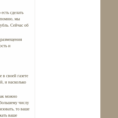
есть сделать
я помню, мы
убль. Сейчас об
т размещения
ость и
 в своей газете
й, и насколько
как можно
 большему числу
изовать, то ваше
жать ваше