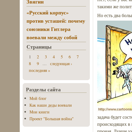
Звягин
такими же полит
«Русский корпус»
Но есть два боль
против усташей: почему
союзники Гитлера
воевали между собой
Страницы
1
2
3
4
5
6
7
8
9
…
следующая ›
последняя »
Разделы сайта
Мой блог
Как наши деды воевали
Мои книги
задача будет сос
Проект "Большая война"
происходящих в 
прочая. Лучше у