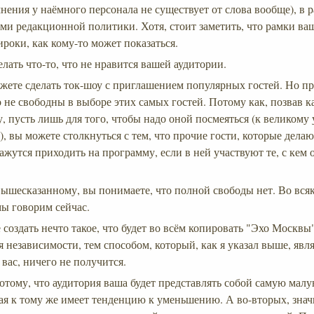
нения у наёмного персонала не существует от слова вообще), в 
ми редакционной политики. Хотя, стоит заметить, что рамки ва
ироки, как кому-то может показаться.
лать что-то, что не нравится вашей аудитории.
жете сделать ток-шоу с приглашением популярных гостей. Но пр
 не свободны в выборе этих самых гостей. Потому как, позвав к
, пусть лишь для того, чтобы надо оной посмеяться (к великому
, вы можете столкнуться с тем, что прочие гости, которые дела
жутся приходить на программу, если в ней участвуют те, с кем он
вышесказанному, вы понимаете, что полной свободы нет. Во всяк
мы говорим сейчас.
 создать нечто такое, что будет во всём копировать "Эхо Москвы"
 независимости, тем способом, который, как я указал выше, явл
вас, ничего не получится.
отому, что аудитория ваша будет представлять собой самую малу
рая к тому же имеет тенденцию к уменьшению. А во-вторых, знач