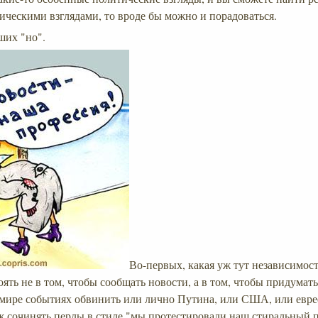
ическими взглядами, то вроде бы можно и порадоваться.
ших "но".
Во-первых, какая уж тут независимост
тоять не в том, чтобы сообщать новости, а в том, чтобы придумать
мире событиях обвинить или лично Путина, или США, или еврее
ж сочинять перлы в стиле "мы протестировали наш стиральный 