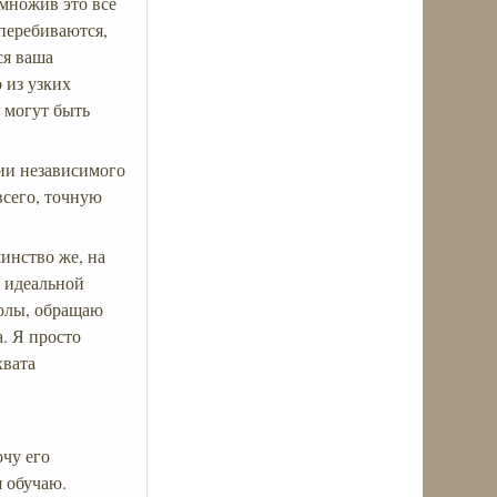
омножив это всё
 перебиваются,
ся ваша
 из узких
 могут быть
нии независимого
всего, точную
шинство же, на
е идеальной
колы, обращаю
. Я просто
хвата
очу его
я обучаю.