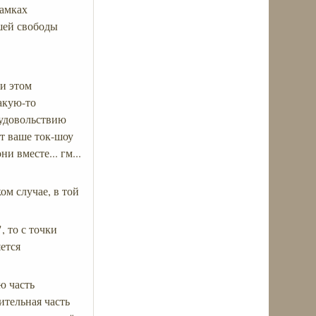
рамках
шей свободы
и этом
акую-то
 удовольствию
ют ваше ток-шоу
и вместе... гм...
ом случае, в той
, то с точки
яется
ю часть
ительная часть