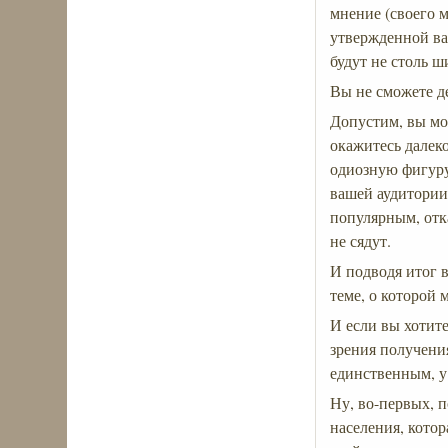
мнение (своего м
утвержденной ва
будут не столь ш
Вы не сможете де
Допустим, вы мо
окажитесь далеко
одиозную фигуру
вашей аудитории)
популярным, отка
не сядут.
И подводя итог 
теме, о которой 
И если вы хотите
зрения получения
единственным, у 
Ну, во-первых, п
населения, кото