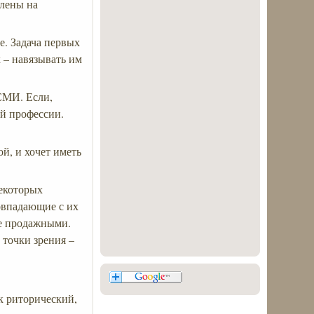
влены на
. Задача первых
 – навязывать им
СМИ. Если,
ей профессии.
й, и хочет иметь
некоторых
совпадающие с их
ае продажными.
 точки зрения –
к риторический,