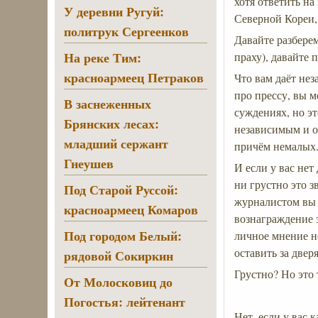
хотя ответить на
У деревни Ругуй:
Северной Кореи,
политрук Сергеенков
Давайте разберем
На реке Тим:
праху), давайте
красноармеец Петраков
Что вам даёт нез
про прессу, вы 
В заснеженных
суждениях, но эт
Брянских лесах:
независимым и о
младший сержант
причём немалых
Гнеушев
И если у вас нет
ни грустно это 
Под Старой Руссой:
журналистом вы н
красноармеец Комаров
вознаграждение з
Под городом Белый:
личное мнение не
оставить за двер
рядовой Сокиркин
Грустно? Но это 
От Молосковиц до
Погостья: лейтенант
Нет, если у вас 