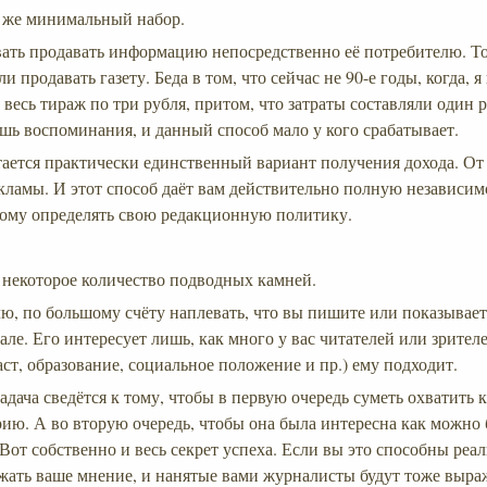
 же минимальный набор.
ать продавать информацию непосредственно её потребителю. То 
и продавать газету. Беда в том, что сейчас не 90-е годы, когда, 
весь тираж по три рубля, притом, что затраты составляли один р
ишь воспоминания, и данный способ мало у кого срабатывает.
стается практически единственный вариант получения дохода. О
кламы. И этот способ даёт вам действительно полную независим
мому определять свою редакционную политику.
ь некоторое количество подводных камней.
ю, по большому счёту наплевать, что вы пишите или показываете
але. Его интересует лишь, как много у вас читателей или зрителе
аст, образование, социальное положение и пр.) ему подходит.
адача сведётся к тому, чтобы в первую очередь суметь охватить 
ию. А во вторую очередь, чтобы она была интересна как можно
Вот собственно и весь секрет успеха. Если вы это способны реал
ать ваше мнение, и нанятые вами журналисты будут тоже выра