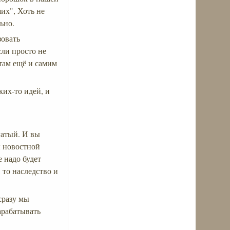
их", Хоть не
ьно.
зовать
сли просто не
стам ещё и самим
ких-то идей, и
гатый. И вы
ы новостной
е надо будет
 то наследство и
сразу мы
зарабатывать