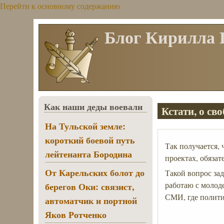
Перейти к основному содержанию
Блог Кирилла
Как наши деды воевали
Кстати, о сво
На Тульской земле:
короткий боевой путь
Так получается, 
лейтенанта Бородина
проектах, обяза
От Карельских болот до
Такой вопрос зад
работаю с молоде
берегов Оки: связист,
СМИ, где полити
автоматчик и портной
Яков Ротченко