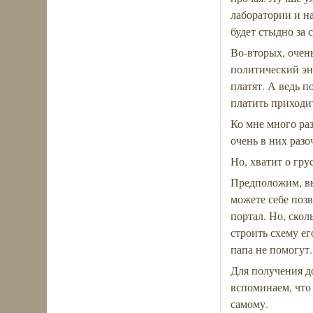
лаборатории и н
будет стыдно за 
Во-вторых, очен
политический эн
платят. А ведь п
платить приходит
Ко мне много ра
очень в них разо
Но, хватит о гру
Предположим, вы
можете себе позв
портал. Но, скол
строить схему ег
папа не помогут.
Для получения до
вспоминаем, что 
самому.