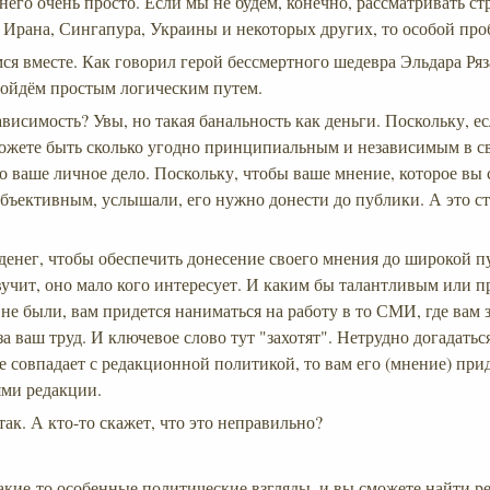
 него очень просто. Если мы не будем, конечно, рассматривать с
 Ирана, Сингапура, Украины и некоторых других, то особой про
ся вместе. Как говорил герой бессмертного шедевра Эльдара Ряз
 пойдём простым логическим путем.
ависимость? Увы, но такая банальность как деньги. Поскольку, 
можете быть сколько угодно принципиальным и независимым в с
о ваше личное дело. Поскольку, чтобы ваше мнение, которое вы 
бъективным, услышали, его нужно донести до публики. А это ст
.
 денег, чтобы обеспечить донесение своего мнения до широкой пу
звучит, оно мало кого интересует. И каким бы талантливым или
е были, вам придется наниматься на работу в то СМИ, где вам з
а ваш труд. И ключевое слово тут "захотят". Нетрудно догадаться
 совпадает с редакционной политикой, то вам его (мнение) при
ями редакции.
так. А кто-то скажет, что это неправильно?
какие-то особенные политические взгляды, и вы сможете найти р