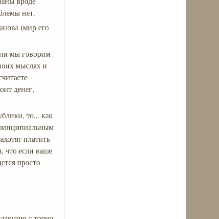
траны вроде
блемы нет.
анова (мир его
если мы говорим
воих мыслях и
считаете
оит денег,
блики, то... как
 принципиальным
ахотят платить
, что если ваше
дется просто
едакцию с точно