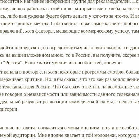
относится к наименее интересной группе для рекламодателей. П
 желающих работать в этой нише, которые сами с хлеба на квас
сь, либо вынуждены будете брать деньги у кого-то за что-то. И в
танется лишь в мечтах. Собственно, то же самое касается любого
правлений, хотя факторы, мешающие коммерческому успеху, там
одойти непредвзято, и сосредоточиться исключительно на созда
ь на вышеизложенном мною, то в России, вы получите, скорее 
 "Россия". Если хватит умения и способностей, конечно.
от канала в восторге, и хотя некоторые программы смотрю, боль
ыдерживает критики. Но, я бы сказал, что это как раз воплощени
 телеканала для России. Что бы сразу ответить на возможные у
не говорил о независимости или зависимости данного телеканала
идеальный результат реализации коммерческой схемы, с целью за
дитории.
ногие не захотят согласиться с моим мнением, но я и не особо х
аемой аудитории. Мне вполне хватает и той молодежи, которую 