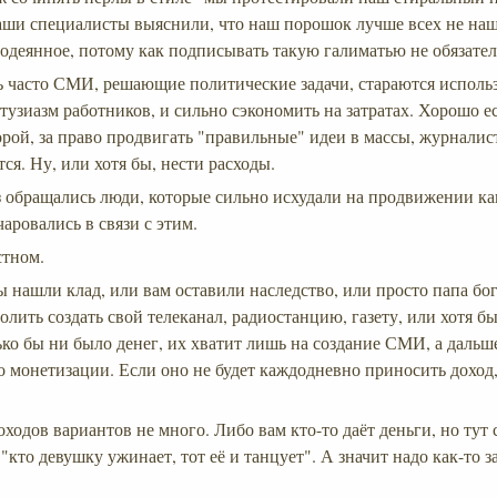
аши специалисты выяснили, что наш порошок лучше всех не наш
содеянное, потому как подписывать такую галиматью не обязател
ь часто СМИ, решающие политические задачи, стараются исполь
тузиазм работников, и сильно сэкономить на затратах. Хорошо е
орой, за право продвигать "правильные" идеи в массы, журнали
ся. Ну, или хотя бы, нести расходы.
з обращались люди, которые сильно исхудали на продвижении ка
чаровались в связи с этим.
стном.
 нашли клад, или вам оставили наследство, или просто папа бо
олить создать свой телеканал, радиостанцию, газету, или хотя б
ько бы ни было денег, их хватит лишь на создание СМИ, а дальш
о монетизации. Если оно не будет каждодневно приносить доход,
ходов вариантов не много. Либо вам кто-то даёт деньги, но тут 
"кто девушку ужинает, тот её и танцует". А значит надо как-то 