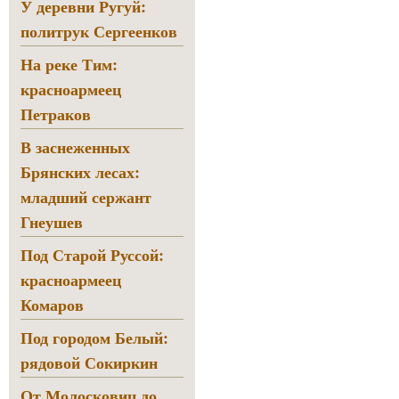
У деревни Ругуй:
политрук Сергеенков
На реке Тим:
красноармеец
Петраков
В заснеженных
Брянских лесах:
младший сержант
Гнеушев
Под Старой Руссой:
красноармеец
Комаров
Под городом Белый:
рядовой Сокиркин
От Молосковиц до