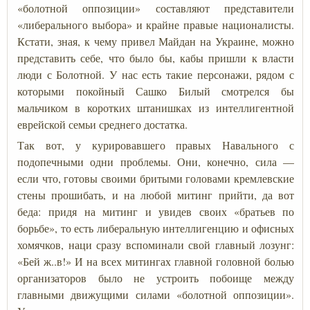
«болотной оппозиции» составляют представители
«либерального выбора» и крайне правые националисты.
Кстати, зная, к чему привел Майдан на Украине, можно
представить себе, что было бы, кабы пришли к власти
люди с Болотной. У нас есть такие персонажи, рядом с
которыми покойный Сашко Билый смотрелся бы
мальчиком в коротких штанишках из интеллигентной
еврейской семьи среднего достатка.
Так вот, у курировавшего правых Навального с
подопечными одни проблемы. Они, конечно, сила —
если что, готовы своими бритыми головами кремлевские
стены прошибать, и на любой митинг прийти, да вот
беда: придя на митинг и увидев своих «братьев по
борьбе», то есть либеральную интеллигенцию и офисных
хомячков, наци сразу вспоминали свой главный лозунг:
«Бей ж..в!» И на всех митингах главной головной болью
организаторов было не устроить побоище между
главными движущими силами «болотной оппозиции».