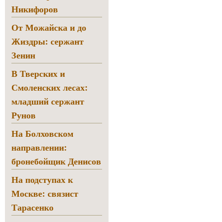
Никифоров
От Можайска и до
Жиздры: сержант
Зенин
В Тверских и
Смоленских лесах:
младший сержант
Рунов
На Болховском
направлении:
бронебойщик Денисов
На подступах к
Москве: связист
Тарасенко