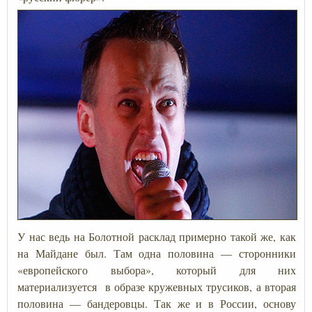
У нас ведь на Болотной расклад примерно такой же, как
на Майдане был. Там одна половина — сторонники
«европейского выбора», который для них
материализуется в образе кружевных трусиков, а вторая
половина — бандеровцы. Так же и в России, основу