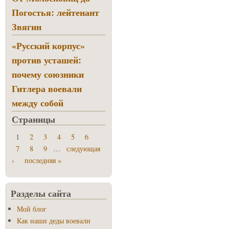
Погостья: лейтенант
Звягин
«Русский корпус»
против усташей:
почему союзники
Гитлера воевали
между собой
Страницы
1
2
3
4
5
6
7
8
9
…
следующая
›
последняя »
Разделы сайта
Мой блог
Как наши деды воевали