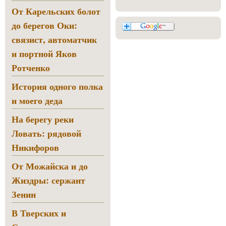
От Карельских болот
до берегов Оки:
связист, автоматчик
и портной Яков
Ротченко
История одного полка
и моего деда
На берегу реки
Ловать: рядовой
Никифоров
От Можайска и до
Жиздры: сержант
Зенин
В Тверских и