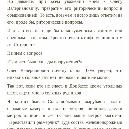
Но давайте, при всем уважении моем к Олегу
Валериановичу, превратим его риторический вопрос в
обыкновенный. То есть, возьмём и всего лишь ответим на
его, вроде бы, риторические вопросы.
И для этого не надо быть заслуженным артистом или
военным экспертом. Просто почитать информацию в том
же Интернете.
Начнём с вопроса:
«Там что, были склады вооружения?»
Олег Валерианович почему-то на 100% уверен, что
никаких складов там нет, не было, и быть не могло.
Так вот, если кто не знает, в Донбассе кроме угольных
шахт, еще и много соляных рудников.
Я на них бывал. Соль добывают, вырубая в пласте
огромные камеры в полста метров шириной, двести
метров длиной, в десять или выше метров высотой.
Представили размерчик? Туда состав железнодорожный
или пароход легко поместится. И таких камер десятки,