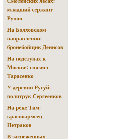
Смоленских лесах:
младший сержант
Рунов
На Болховском
направлении:
бронебойщик Денисов
На подступах к
Москве: связист
Тарасенко
У деревни Ругуй:
политрук Сергеенков
На реке Тим:
красноармеец
Петраков
В заснеженных