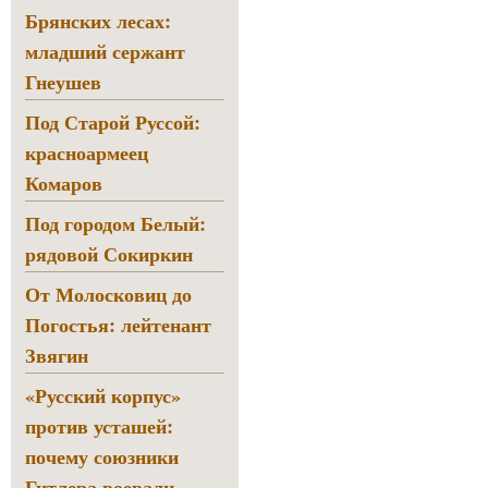
Брянских лесах:
младший сержант
Гнеушев
Под Старой Руссой:
красноармеец
Комаров
Под городом Белый:
рядовой Сокиркин
От Молосковиц до
Погостья: лейтенант
Звягин
«Русский корпус»
против усташей:
почему союзники
Гитлера воевали