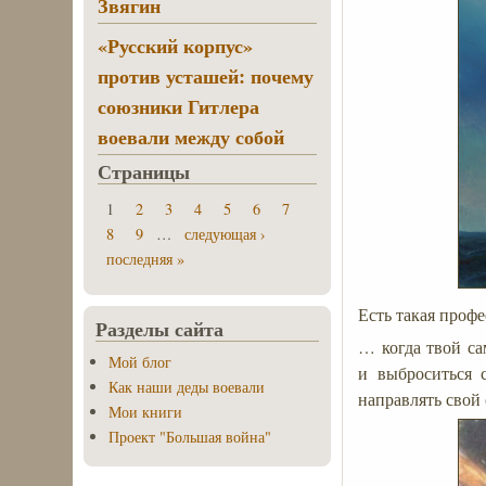
Звягин
«Русский корпус»
против усташей: почему
союзники Гитлера
воевали между собой
Страницы
1
2
3
4
5
6
7
8
9
…
следующая ›
последняя »
Есть такая проф
Разделы сайта
… когда твой са
Мой блог
и выброситься 
Как наши деды воевали
направлять свой
Мои книги
Проект "Большая война"