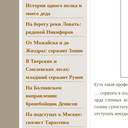
История одного полка и
моего деда
На берегу реки Ловать:
рядовой Никифоров
От Можайска и до
Жиздры: сержант Зенин
В Тверских и
Смоленских лесах:
младший сержант Рунов
Есть такая проф
На Болховском
… спрятать в по
направлении:
орда степных вс
бронебойщик Денисов
голову супостату
отступать некуда
На подступах к Москве:
связист Тарасенко