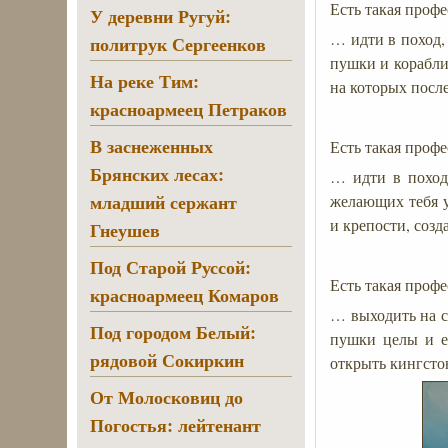
Есть такая проф
У деревни Ругуй:
… идти в поход,
политрук Сергеенков
пушки и корабли
На реке Тим:
на которых посл
красноармеец Петраков
В заснеженных
Есть такая проф
Брянских лесах:
… идти в поход 
младший сержант
желающих тебя у
и крепости, соз
Гнеушев
Под Старой Руссой:
Есть такая проф
красноармеец Комаров
… выходить на с
Под городом Белый:
пушки целы и ес
рядовой Сокиркин
открыть кингстон
От Молосковиц до
Погостья: лейтенант