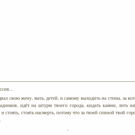
ессия…
двал свою жену, мать, детей, и самому выходить на стены, за к
адников, идёт на штурм твоего города, кидать камни, лить 
 и стоять, стоять насмерть, потому что за твоей спиной твой горо
.