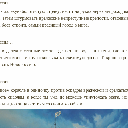
ессия…
 в далекую болотистую страну, нести на руках через непроходи
, затем штурмовать вражеские непреступные крепости, отвоевыв
е боев строить самый красивый город в мире.
ессия…
в далекие степные земли, где нет ни воды, ни тени, где тол
ничтожить, и там отвоевывать неведомую доселе Таврию, стро
давать Новороссию.
ессия…
воем корабле в одиночку против эскадры вражеской и сражаться
ть снаряды, а когда ты уже не можешь уничтожать врага, не 
ы и до конца остаться со своим кораблем.