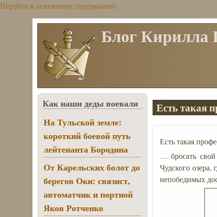
Перейти к основному содержанию
Блог Кирилла
Как наши деды воевали
Есть такая 
На Тульской земле:
короткий боевой путь
Есть такая проф
лейтенанта Бородина
… бросать свой 
От Карельских болот до
Чудского озера,
непобедимых дос
берегов Оки: связист,
автоматчик и портной
Яков Ротченко