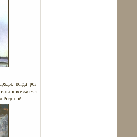
аряды, когда рев
ется лишь вжаться
ед Родиной.